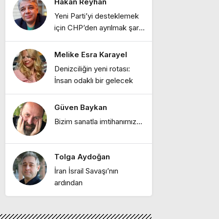
Hakan Reyhan
Ebru Bozcuk
Yeni Parti’yi desteklemek
"Bir zamanlar İstanbul:
için CHP’den ayrılmak şart
Eski İstanbul
mı?
meyhaneleri"
Melike Esra Karayel
Ebru Bozcuk
Denizciliğin yeni rotası:
"Lilith efsanesi"
İnsan odaklı bir gelecek
Güven Baykan
Melike Esra Karayel
Bizim sanatla imtihanımız…
"İçimizdeki dalgalar:
Öfke, denge ve kendine
dönüş"
Tolga Aydoğan
Ebru Bozcuk
İran İsrail Savaşı’nın
"Mor salkımlar ve
ardından
İstanbul köşkleri"