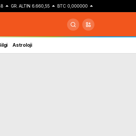
48
GR. ALTIN
6.660,55
BTC
0,000000
ilgi
Astroloji