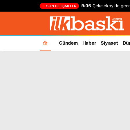
9:06
Çekmeköy’de gece ya
SON GELIŞMELER
duvarı çöktü, bina t
Gündem
Haber
Siyaset
Dü