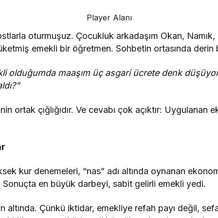
Player Alanı
ostlarla oturmuşuz. Çocukluk arkadaşım Okan, Namık
tüketmiş emekli bir öğretmen. Sohbetin ortasında derin b
kli olduğumda maaşım üç asgari ücrete denk düşüyord
ldı?”
in ortak çığlığıdır. Ve cevabı çok açıktır: Uygulanan eko
ar
yüksek kur denemeleri, “nas” adı altında oynanan ekono
 Sonuçta en büyük darbeyi, sabit gelirli emekli yedi.
ın altında. Çünkü iktidar, emekliye refah payı değil, s