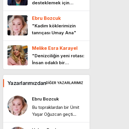
desteklemek için
11 ay önce
CHP’den ayrılmak şart
mı?"
Ebru Bozcuk
“Kadının Bedeni Suç
"Kadim köklerimizin
Değil, Yaşamdır”
tanrıçası Umay Ana"
11 ay önce
Melike Esra Karayel
Sınırların ötesinde bir
"Denizciliğin yeni rotası:
ülke
İnsan odaklı bir
11 ay önce
gelecek"
Ebru Bozcuk
26 Ağustos:
Yazarlarımızdan
DIĞER YAZARLARIMIZ
"Tanışmış mıydık?"
Kocatepe’de Başlayan
Hesap
12 ay önce
Ebru Bozcuk
Ebru Bozcuk
Bu topraklardan bir Ümit
Yaşar Oğuzcan geçti…
"Bir sabah ilüzyonu…"