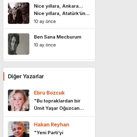
Nice yıllara, Ankara…
Nice yıllara, Atatürk’ün
şehri
10 ay önce
Ben Sana Mecburum
10 ay önce
Yalanın sıradanlığı
Diğer Yazarlar
10 ay önce
Ebru Bozcuk
Sanatın yuvasına vurulan
"Bu topraklardan bir
darbe
Ümit Yaşar Oğuzcan
11 ay önce
geçti…"
Hakan Reyhan
Emeklinin iki maaşını kim
"Yeni Parti’yi
çaldı?