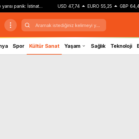
rısı panik: İstinat
USD
47,74
EURO
55,25
GBP
64,
ahliye edildi
nya
Spor
Kültür Sanat
Yaşam
Sağlık
Teknoloji
B