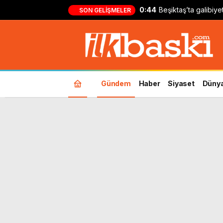
0:44
Beşiktaş’ta galibiy
SON GELIŞMELER
Kılıçsoy: ‘Ufak bir 
Gündem
Haber
Siyaset
Düny