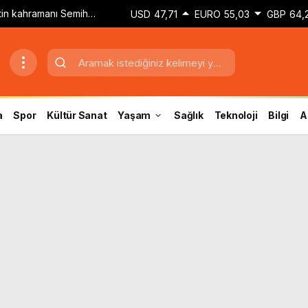
etin kahramanı Semih
USD
47,71
EURO
55,03
GBP
64,
dokunuşla golü attım’
a
Spor
Kültür Sanat
Yaşam
Sağlık
Teknoloji
Bilgi
A