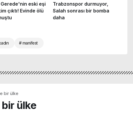
kadın
# manifest
de bir ülke
 bir ülke