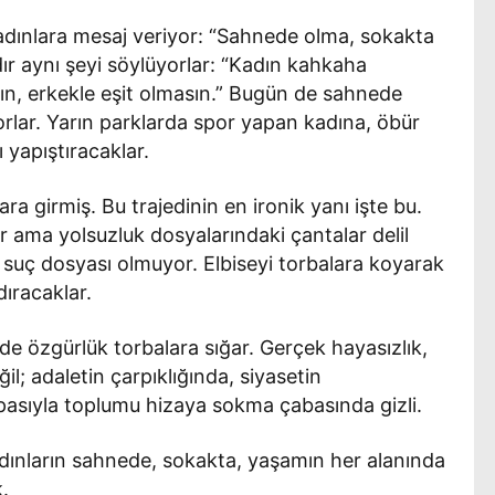
kadınlara mesaj veriyor: “Sahnede olma, sokakta
ır aynı şeyi söylüyorlar: “Kadın kahkaha
ın, erkekle eşit olmasın.” Bugün de sahnede
orlar. Yarın parklarda spor yapan kadına, öbür
 yapıştıracaklar.
lara girmiş. Bu trajedinin en ironik yanı işte bu.
or ama yolsuzluk dosyalarındaki çantalar delil
ar suç dosyası olmuyor. Elbiseyi torbalara koyarak
dıracaklar.
e özgürlük torbalara sığar. Gerçek hayasızlık,
il; adaletin çarpıklığında, siyasetin
opasıyla toplumu hizaya sokma çabasında gizli.
adınların sahnede, sokakta, yaşamın her alanında
.