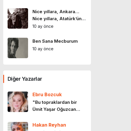
Nice yıllara, Ankara…
Nice yıllara, Atatürk’ün
şehri
10 ay önce
Ben Sana Mecburum
10 ay önce
Yalanın sıradanlığı
Diğer Yazarlar
10 ay önce
Ebru Bozcuk
Sanatın yuvasına vurulan
"Bu topraklardan bir
darbe
Ümit Yaşar Oğuzcan
10 ay önce
geçti…"
Hakan Reyhan
Sanatın nefesi daralıyor