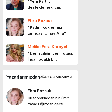
"Yeni Parti’yi
11 ay önce
desteklemek için
CHP’den ayrılmak şart
mı?"
Ebru Bozcuk
Emeklinin iki maaşını kim
"Kadim köklerimizin
çaldı?
tanrıçası Umay Ana"
11 ay önce
Melike Esra Karayel
Sınırların ötesinde bir
"Denizciliğin yeni rotası:
ülke
İnsan odaklı bir
11 ay önce
gelecek"
Ebru Bozcuk
26 Ağustos:
Yazarlarımızdan
DIĞER YAZARLARIMIZ
"Tanışmış mıydık?"
Kocatepe’de Başlayan
Hesap
12 ay önce
Ebru Bozcuk
Ebru Bozcuk
Bu topraklardan bir Ümit
Yaşar Oğuzcan geçti…
"Bir sabah ilüzyonu…"