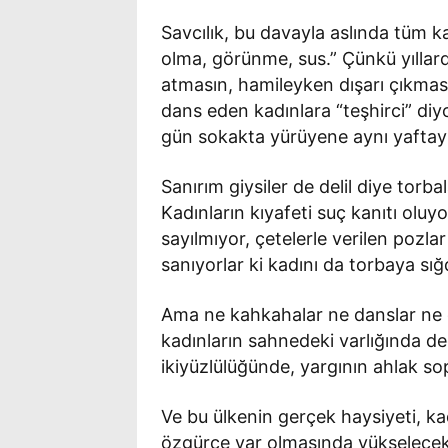
Savcılık, bu davayla aslında tüm 
olma, görünme, sus.” Çünkü yıllard
atmasın, hamileyken dışarı çıkmas
dans eden kadınlara “teşhirci” diy
gün sokakta yürüyene aynı yaftayı
Sanırım giysiler de delil diye torba
Kadınların kıyafeti suç kanıtı oluy
sayılmıyor, çetelerle verilen pozl
sanıyorlar ki kadını da torbaya sığ
Ama ne kahkahalar ne danslar ne d
kadınların sahnedeki varlığında değ
ikiyüzlülüğünde, yargının ahlak s
Ve bu ülkenin gerçek haysiyeti, k
özgürce var olmasında yükselecek