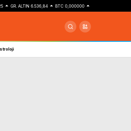
25
GR. ALTIN
6.536,84
BTC
0,000000
stroloji