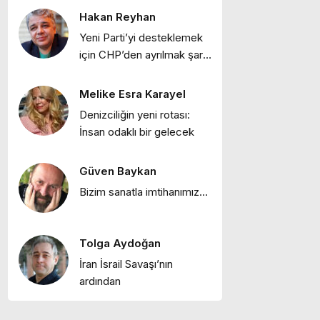
Hakan Reyhan
Ebru Bozcuk
Yeni Parti’yi desteklemek
"Bir zamanlar İstanbul:
için CHP’den ayrılmak şart
Eski İstanbul
mı?
meyhaneleri"
Melike Esra Karayel
Ebru Bozcuk
Denizciliğin yeni rotası:
"Lilith efsanesi"
İnsan odaklı bir gelecek
Güven Baykan
Melike Esra Karayel
Bizim sanatla imtihanımız…
"İçimizdeki dalgalar:
Öfke, denge ve kendine
dönüş"
Tolga Aydoğan
Ebru Bozcuk
İran İsrail Savaşı’nın
"Mor salkımlar ve
ardından
İstanbul köşkleri"