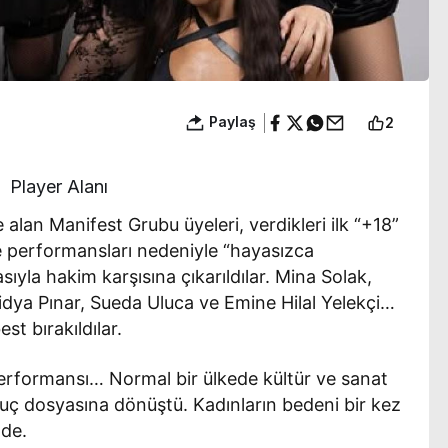
Paylaş
2
Player Alanı
 alan Manifest Grubu üyeleri, verdikleri ilk “+18”
e performansları nedeniyle “hayasızca
sıyla hakim karşısına çıkarıldılar. Mina Solak,
dya Pınar, Sueda Uluca ve Emine Hilal Yelekçi…
st bırakıldılar.
erformansı… Normal bir ülkede kültür ve sanat
 suç dosyasına dönüştü. Kadınların bedeni bir kez
nde.