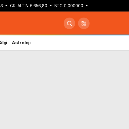
43
GR. ALTIN
6.656,80
BTC
0,000000
ilgi
Astroloji