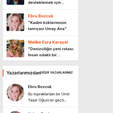
desteklemek için
11 ay önce
CHP’den ayrılmak şart
mı?"
Ebru Bozcuk
“Kadının Bedeni Suç
"Kadim köklerimizin
Değil, Yaşamdır”
tanrıçası Umay Ana"
11 ay önce
Melike Esra Karayel
Sınırların ötesinde bir
"Denizciliğin yeni rotası:
ülke
İnsan odaklı bir
11 ay önce
gelecek"
Ebru Bozcuk
26 Ağustos:
Yazarlarımızdan
DIĞER YAZARLARIMIZ
"Tanışmış mıydık?"
Kocatepe’de Başlayan
Hesap
12 ay önce
Ebru Bozcuk
Ebru Bozcuk
Bu topraklardan bir Ümit
Yaşar Oğuzcan geçti…
"Bir sabah ilüzyonu…"