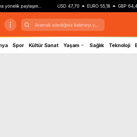
zına yönelik paylaşım
USD
47,70
EURO
55,18
GBP
64,
 adli kontrol kararı
nya
Spor
Kültür Sanat
Yaşam
Sağlık
Teknoloji
B