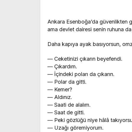
Ankara Esenboğa’da güvenlikten geç
ama devlet dairesi senin ruhuna da 
Daha kapıya ayak basıyorsun, omzu
— Ceketinizi çıkarın beyefendi.
— Çıkardım.
— İçindeki poları da çıkarın.
— Polar da gitti.
— Kemer?
— Aldınız.
— Saati de alalım.
— Saat de gitti.
— Peki gözlüğü niye hâlâ takıyors
— Uzağı göremiyorum.