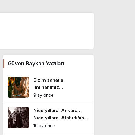
Güven Baykan Yazıları
Bizim sanatla
imtihanımız…
9 ay önce
Nice yıllara, Ankara…
Nice yıllara, Atatürk’ün
şehri
10 ay önce