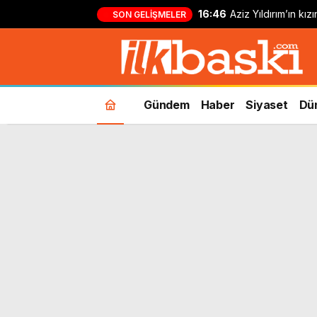
16:46
Aziz Yıldırım’ın kı
SON GELIŞMELER
yapan kişi hakkında
Gündem
Haber
Siyaset
Dü