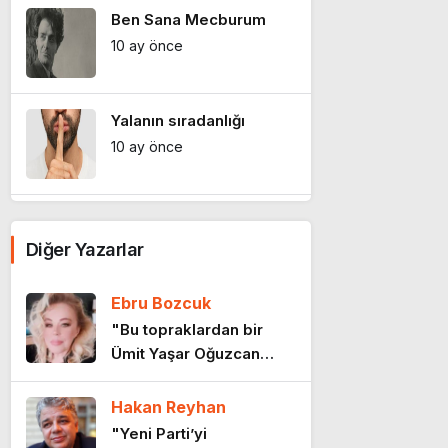
Ben Sana Mecburum
10 ay önce
Yalanın sıradanlığı
10 ay önce
Sanatın yuvasına vurulan
darbe
Diğer Yazarlar
11 ay önce
Ebru Bozcuk
Sanatın nefesi daralıyor
"Bu topraklardan bir
11 ay önce
Ümit Yaşar Oğuzcan
geçti…"
Hakan Reyhan
Emeklinin iki maaşını kim
"Yeni Parti’yi
çaldı?