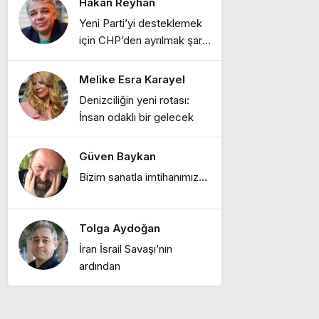
Hakan Reyhan
Ebru Bozcuk
Yeni Parti’yi desteklemek
"Bir zamanlar İstanbul:
için CHP’den ayrılmak şart
Eski İstanbul
mı?
meyhaneleri"
Melike Esra Karayel
Ebru Bozcuk
Denizciliğin yeni rotası:
"Lilith efsanesi"
İnsan odaklı bir gelecek
Güven Baykan
Melike Esra Karayel
Bizim sanatla imtihanımız…
"İçimizdeki dalgalar:
Öfke, denge ve kendine
dönüş"
Tolga Aydoğan
Ebru Bozcuk
İran İsrail Savaşı’nın
"Mor salkımlar ve
ardından
İstanbul köşkleri"