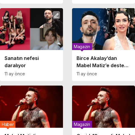
vurgusu
şarkıcının ifadesini
ortaya çıktı!
Magazin
Sanatın nefesi
Birce Akalay’dan
daralıyor
Mabel Matiz’e destek:
‘Biz de gençken çok
11 ay önce
11 ay önce
şey dinledik ama
ahlakımız bozulmadı’
Haber
Magazin