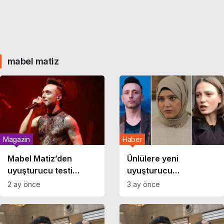
mabel matiz
Magazin
Haber
Mabel Matiz’den
Ünlülere yeni
uyuşturucu testi
uyuşturucu
açıklaması: ‘Sonucun
operasyonu dalgası:
2 ay önce
3 ay önce
negatif olduğundan
Serenay Sarıkaya,
şüphem yok’
Mabel Matiz, Feyza
Civelek…