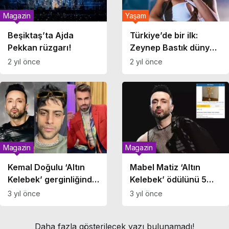
Magazin
Yaşam
Beşiktaş’ta Ajda
Türkiye’de bir ilk:
Pekkan rüzgarı!
Zeynep Bastık dünya
listelerine girdi!
2 yıl önce
2 yıl önce
Magazin
Magazin
Kemal Doğulu ‘Altın
Mabel Matiz ‘Altın
Kelebek’ gerginliğinde
Kelebek’ ödülünü 5
Mabel Matiz ve
TL’ye satışa çıkardı,
3 yıl önce
3 yıl önce
Reynmen’e sert çıkıştı:
‘Ödül sadece bir kere
‘Yemezler’
ele alındı. En iyi klip,
Daha fazla gösterilecek yazı bulunamadı!
2019…’