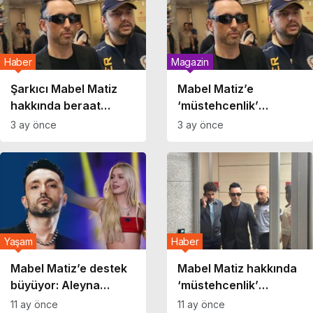
Haber
Magazin
Şarkıcı Mabel Matiz
Mabel Matiz’e
hakkında beraat
‘müstehcenlik’
kararı
davasında 3 yıla kadar
3 ay önce
3 ay önce
hapis istemi
Yaşam
Haber
Mabel Matiz’e destek
Mabel Matiz hakkında
büyüyor: Aleyna
‘müstehcenlik’
Tilki’den özgürlük
soruşturması: Ünlü
11 ay önce
11 ay önce