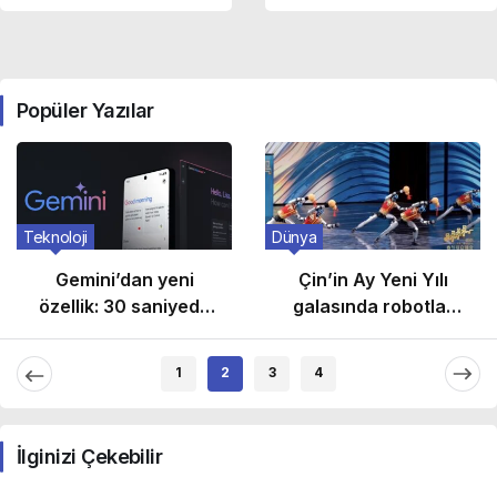
serisine ait detaylar
birleşimi!
belli oldu!
Popüler Yazılar
Teknoloji
Dünya
Gemini’dan yeni
Çin’in Ay Yeni Yılı
özellik: 30 saniyede
galasında robotlar
özgün besteler
geleneksel silahlarla
üretebiliyor
buluştu
1
2
3
4
İlginizi Çekebilir