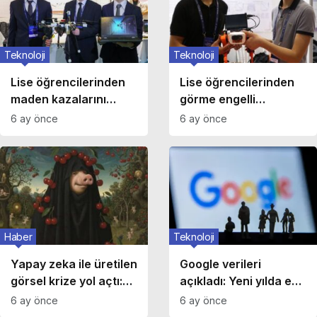
Teknoloji
Teknoloji
Lise öğrencilerinden
Lise öğrencilerinden
maden kazalarını
görme engelli
önleyecek proje
bireylere hayat
6 ay önce
6 ay önce
kolaylaştıran hediye
Haber
Teknoloji
Yapay zeka ile üretilen
Google verileri
görsel krize yol açtı:
açıkladı: Yeni yılda en
Muğla’da bir kişi
çok ne arandı?
6 ay önce
6 ay önce
tutuklandı