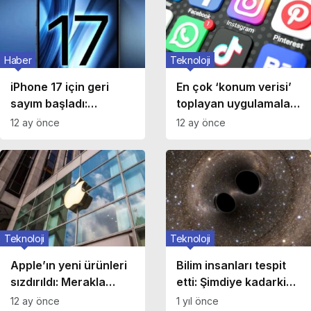
Haber
Teknoloji
iPhone 17 için geri
En çok ‘konum verisi’
sayım başladı:
toplayan uygulamalar
Türkiye’de çıkış tarihi
açıklandı!
12 ay önce
12 ay önce
belli oldu!
Teknoloji
Teknoloji
Apple’ın yeni ürünleri
Bilim insanları tespit
sızdırıldı: Merakla
etti: Şimdiye kadarki
beklenen iPhone 17
en büyük kara delik
12 ay önce
1 yıl önce