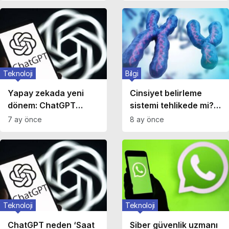
Teknoloji
Bilgi
Yapay zekada yeni
Cinsiyet belirleme
dönem: ChatGPT
sistemi tehlikede mi?
reklamlı modele
Y kromozomunun
7 ay önce
8 ay önce
geçiyor
geleceği tartışma
yaratıyor
Teknoloji
Teknoloji
ChatGPT neden ‘Saat
Siber güvenlik uzmanı