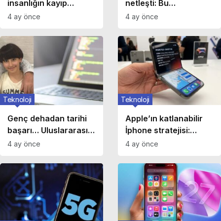
insanlığın kayıp
netleşti: Bu
cenneti: Soğuk fizyon
iPhone’lara
4 ay önce
4 ay önce
nedir?
güncelleme yok
Teknoloji
Teknoloji
Genç dehadan tarihi
Apple’ın katlanabilir
başarı… Uluslararası
İphone stratejisi:
Kodlama
Mühendislik mi, prestij
4 ay önce
4 ay önce
Olimpiyatlarında Türk
mi?
imzası: Dünya
üçüncülüğü geldi