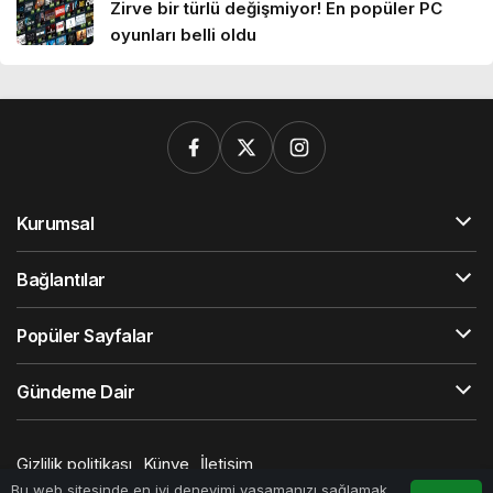
Zirve bir türlü değişmiyor! En popüler PC
oyunları belli oldu
Kurumsal
Bağlantılar
Popüler Sayfalar
Gündeme Dair
Gizlilik politikası
Künye
İletişim
© Telif Hakkı 2026, Tüm Hakları Saklıdır
Bu web sitesinde en iyi deneyimi yaşamanızı sağlamak