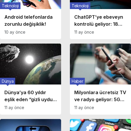
Teknoloji
Teknoloji
Android telefonlarda
ChatGPT’ye ebeveyn
zorunlu değişiklik!
kontrolü geliyor: 18
yaş altına sınırlı
10 ay önce
11 ay önce
kullanım!
Dünya
Haber
Dünya’ya 60 yıldır
Milyonlara ücretsiz TV
eşlik eden “gizli uydu”
ve radyo geliyor: 5G
bulundu: 19 metrelik
Broadcast için tarih
11 ay önce
11 ay önce
2025 PN7 yarı-uydu
belli oldu!
çıktı!