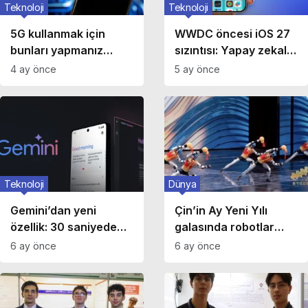
Teknoloji
Teknoloji
5G kullanmak için
WWDC öncesi iOS 27
bunları yapmanız
sızıntısı: Yapay zekalı
gerekiyor: Telefonda
Siri ve iPhone Fold
4 ay önce
5 ay önce
5G nasıl açılır?
desteği
Teknoloji
Dünya
Gemini’dan yeni
Çin’in Ay Yeni Yılı
özellik: 30 saniyede
galasında robotlar
özgün besteler
geleneksel silahlarla
6 ay önce
6 ay önce
üretebiliyor
buluştu