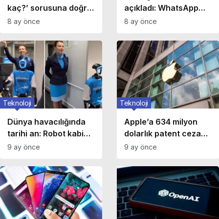
kaç?’ sorusuna doğru
açıkladı: WhatsApp
cevap veremiyor?
mesajları kullanıcı izni
8 ay önce
8 ay önce
Nedeni açıklandı!
olmadan konum
kaydediyor mu?
Teknoloji
Teknoloji
Dünya havacılığında
Apple’a 634 milyon
tarihi an: Robot kabin
dolarlık patent cezası:
memuru test
Masimo davayı
9 ay önce
9 ay önce
uçuşunda!
kazandı!