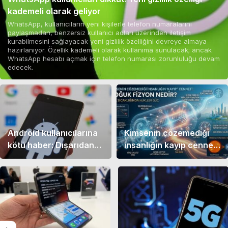
kademeli olarak geliyor
WhatsApp, kullanıcıların yeni kişilerle telefon numaralarını
paylaşmadan, benzersiz kullanıcı adları üzerinden iletişim
kurabilmesini sağlayacak yeni gizlilik özelliğini devreye almaya
hazırlanıyor. Özellik kademeli olarak kullanıma sunulacak; ancak
WhatsApp hesabı açmak için telefon numarası zorunluluğu devam
edecek.
Android kullanıcılarına
Kimsenin çözemediği
kötü haber: Dışarıdan
insanlığın kayıp cenneti:
APK yüklemek
Soğuk fizyon nedir?
zorlaşıyor