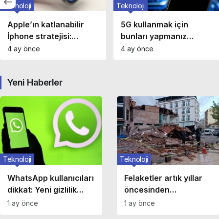
Teknoloji
Teknoloji
Apple’ın katlanabilir
5G kullanmak için
İphone stratejisi:
bunları yapmanız
Mühendislik mi, prestij
gerekiyor: Telefonda
4 ay önce
4 ay önce
mi?
5G nasıl açılır?
Yeni Haberler
Teknoloji
Teknoloji
WhatsApp kullanıcıları
Felaketler artık yıllar
dikkat: Yeni gizlilik
öncesinden
özelliği kademeli
öngörülebilecek!
1 ay önce
1 ay önce
olarak geliyor