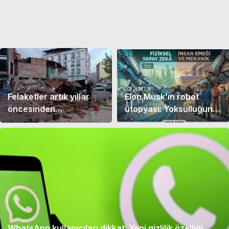
Felaketler artık yıllar
Elon Musk’ın robot
öncesinden
ütopyası: Yoksulluğun
öngörülebilecek!
sonu mu, insan
emeğinin iflası mı?
WhatsApp kullanıcıları dikkat: Yeni gizlilik özelliği