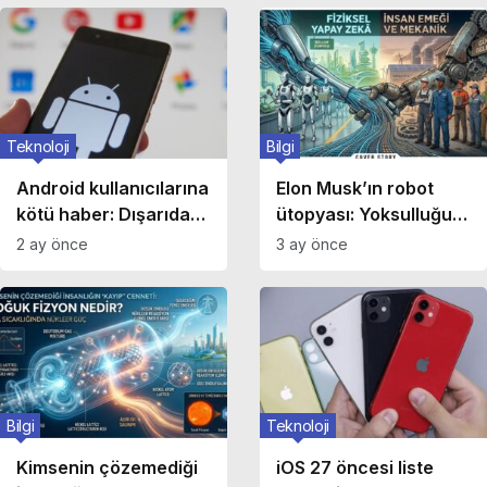
Teknoloji
Bilgi
Android kullanıcılarına
Elon Musk’ın robot
kötü haber: Dışarıdan
ütopyası: Yoksulluğun
APK yüklemek
sonu mu, insan
2 ay önce
3 ay önce
zorlaşıyor
emeğinin iflası mı?
Bilgi
Teknoloji
Kimsenin çözemediği
iOS 27 öncesi liste