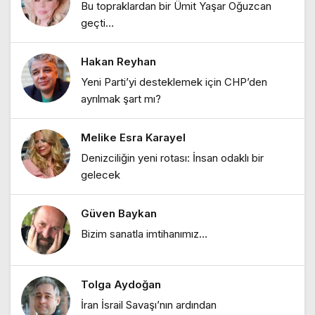
Bu topraklardan bir Ümit Yaşar Oğuzcan
Ebru Bozcuk
geçti…
"Bir sabah ilüzyonu…"
Hakan Reyhan
Ebru Bozcuk
Yeni Parti’yi desteklemek için CHP’den
"Bir zamanlar İstanbul: Eski İstanbul
ayrılmak şart mı?
meyhaneleri"
Melike Esra Karayel
Ebru Bozcuk
Denizciliğin yeni rotası: İnsan odaklı bir
"Lilith efsanesi"
gelecek
Güven Baykan
Melike Esra Karayel
Bizim sanatla imtihanımız…
"İçimizdeki dalgalar: Öfke, denge ve
kendine dönüş"
Tolga Aydoğan
Ebru Bozcuk
İran İsrail Savaşı’nın ardından