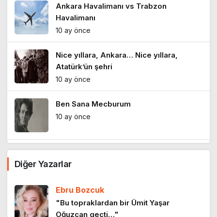
Ankara Havalimanı vs Trabzon
Havalimanı
10 ay önce
Nice yıllara, Ankara… Nice yıllara,
Atatürk’ün şehri
10 ay önce
Ben Sana Mecburum
10 ay önce
Yalanın sıradanlığı
Diğer Yazarlar
10 ay önce
Ebru Bozcuk
Sanatın yuvasına vurulan darbe
"Bu topraklardan bir Ümit Yaşar
Oğuzcan geçti…"
11 ay önce