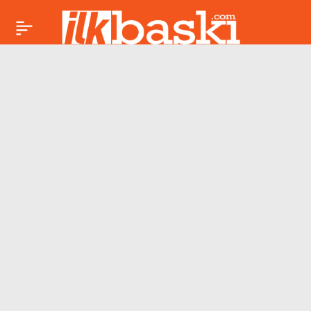
Ulus-devlet ve
Paylaş
Ortadoğu