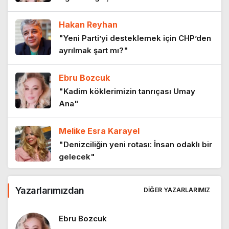
Hakan Reyhan
Sanatın nefesi daralıyor
"Yeni Parti’yi desteklemek için CHP’den
11 ay önce
ayrılmak şart mı?"
Ebru Bozcuk
Emeklinin iki maaşını kim çaldı?
"Kadim köklerimizin tanrıçası Umay
11 ay önce
Ana"
Melike Esra Karayel
“Kadının Bedeni Suç Değil, Yaşamdır”
"Denizciliğin yeni rotası: İnsan odaklı bir
11 ay önce
gelecek"
Ebru Bozcuk
Yazarlarımızdan
Sınırların ötesinde bir ülke
DIĞER YAZARLARIMIZ
"Tanışmış mıydık?"
11 ay önce
Ebru Bozcuk