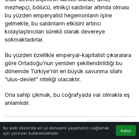
mezhepçi, bölücü, etnikçi saldırılar altında olması
bu yüzden emperyalist hegemonların işine
gelmekte, bu saldırıların etkisini artırıcı
kolaylaştırıcıları sürekli olarak devereye
sokmaktadırlar.
Bu yüzden özellikle emperyal-kapitalist çıkaralara
göre Ortadoğu’nun yeniden şekillendirildiği bu
dönemde Türkiye’nin en büyük savunma silahı
“ulus-devlet” niteliği olacaktır.
Ona sahip çıkmak, bu coğrafyada var olmakla eş
anlamlıdır.
Haberle ilgili daha fazlası:
# hakan reyhan
Bu web sitesinde en iyi deneyimi yaşamanızı sağlamak
Kabul
için çerezler kullanılmaktadır.
# ortadoğu