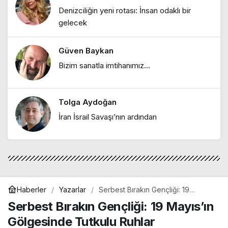
Ebru Bozcuk
Denizciliğin yeni rotası: İnsan odaklı bir
"Lilith efsanesi"
gelecek
Güven Baykan
Melike Esra Karayel
Bizim sanatla imtihanımız…
"İçimizdeki dalgalar: Öfke, denge ve
kendine dönüş"
Tolga Aydoğan
Ebru Bozcuk
İran İsrail Savaşı’nın ardından
"Mor salkımlar ve İstanbul köşkleri"
Haberler
Yazarlar
Serbest Bırakın Gençliği: 19
Mayıs’ın Gölgesinde Tutkulu
Serbest Bırakın Gençliği: 19 Mayıs’ın
Ruhlar
Gölgesinde Tutkulu Ruhlar