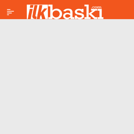
Serbest Bırakın
Paylaş
Gençliği: 19 Mayıs’ın
Gölgesinde Tutkulu
Ruhlar