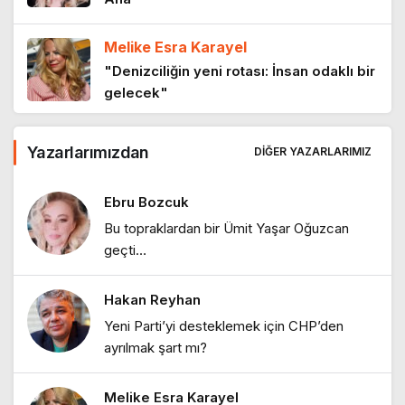
Melike Esra Karayel
“Kadının Bedeni Suç Değil, Yaşamdır”
"Denizciliğin yeni rotası: İnsan odaklı bir
11 ay önce
gelecek"
Ebru Bozcuk
Yazarlarımızdan
Sınırların ötesinde bir ülke
DIĞER YAZARLARIMIZ
"Tanışmış mıydık?"
11 ay önce
Ebru Bozcuk
Bu topraklardan bir Ümit Yaşar Oğuzcan
Ebru Bozcuk
geçti…
"Bir sabah ilüzyonu…"
Hakan Reyhan
Ebru Bozcuk
Yeni Parti’yi desteklemek için CHP’den
"Bir zamanlar İstanbul: Eski İstanbul
ayrılmak şart mı?
meyhaneleri"
Melike Esra Karayel