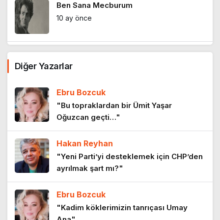
Ben Sana Mecburum
10 ay önce
Yalanın sıradanlığı
Diğer Yazarlar
10 ay önce
Ebru Bozcuk
Sanatın yuvasına vurulan darbe
"Bu topraklardan bir Ümit Yaşar
Oğuzcan geçti…"
11 ay önce
Hakan Reyhan
Sanatın nefesi daralıyor
"Yeni Parti’yi desteklemek için CHP’den
11 ay önce
ayrılmak şart mı?"
Ebru Bozcuk
Emeklinin iki maaşını kim çaldı?
"Kadim köklerimizin tanrıçası Umay
11 ay önce
Ana"