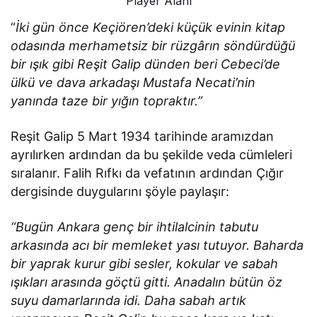
Player Alanı
“
İki gün önce Keçiören’deki küçük evinin kitap
odasında merhametsiz bir rüzgârın söndürdüğü
bir ışık gibi Reşit Galip dünden beri Cebeci’de
ülkü ve dava arkadaşı Mustafa Necati’nin
yanında taze bir yığın topraktır.”
Reşit Galip 5 Mart 1934 tarihinde aramızdan
ayrılırken ardından da bu şekilde veda cümleleri
sıralanır. Falih Rıfkı da vefatının ardından Çığır
dergisinde duygularını şöyle paylaşır:
“Bugün Ankara genç bir ihtilalcinin tabutu
arkasında acı bir memleket yası tutuyor. Baharda
bir yaprak kurur gibi sesler, kokular ve sabah
ışıkları arasında göçtü gitti. Anadalın bütün öz
suyu damarlarında idi. Daha sabah artık