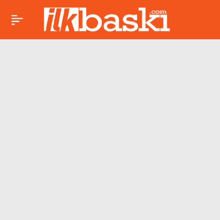
Rachel Carson
Paylaş
düzeyinde bir bilimci-
aktivistten ‘Tarhana
Osman’ çıkartılırsa…