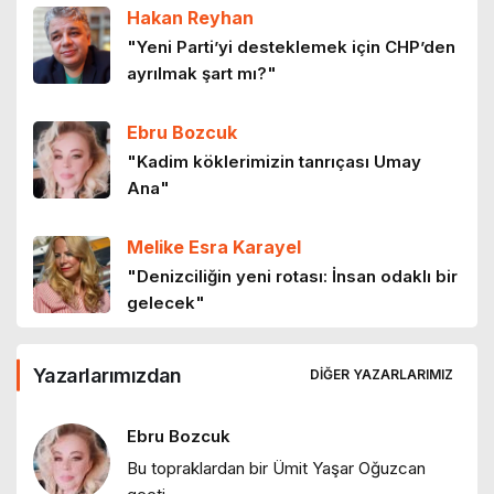
Hakan Reyhan
"Yeni Parti’yi desteklemek için CHP’den
ayrılmak şart mı?"
Ebru Bozcuk
"Kadim köklerimizin tanrıçası Umay
Ana"
Melike Esra Karayel
"Denizciliğin yeni rotası: İnsan odaklı bir
gelecek"
Ebru Bozcuk
Yazarlarımızdan
DIĞER YAZARLARIMIZ
"Tanışmış mıydık?"
Ebru Bozcuk
Bu topraklardan bir Ümit Yaşar Oğuzcan
Ebru Bozcuk