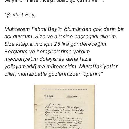
ve yardım ister. Reşit Galip şu yanıtı verir:
“
Şevket Bey,
Muhterem Fehmi Bey’in ölümünden çok derin bir
acı duydum. Size ve ailesine başsağlığı dilerim.
Size kitaplarınız için 25 lira göndereceğim.
Borçlarım ve hemşirelerime yardım
mecburiyetim dolayısı ile daha fazla
yollayamadığıma müteessirim. Muvaffakiyetler
diler, muhabbetle gözlerinizden öperim”