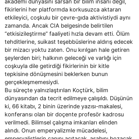
akademi dünyasını sarsan bir bilim insanı değil,
fikirlerini her platformda korkusuzca aktaran
etkileyici, coşkulu bir çevre-gıda aktivistiydi aynı
zamanda. Ancak CIA belgesinde belirtilen
“etkisizileştirme” faaliyeti hızla devam etti. Ölüm
tehditlerine, suikast teşebbüslerine aldırış edecek
bir mizacı yoktu zaten. Onu kırılgan hale getiren
şeylerden biri; halkının geleceği ve varlığı için
coşkuyla dile getirdiği fikirlerinin bir kitle
tepkisine dönüşmesini beklerken bunun
gerçekleşmemesiydi.
Bu süreçte yalnızlaştırılan Koçtürk, bilim
dünyasından da tecrit edilmeye çalışıldı. Düşünün
ki, 66 kitabı, 2 binin üzerinde yazısı-makalesi,
konferansı olan bir doçente profesör kadrosu
verilmedi. Bilimsel çalışma imkanları elinden
alındı. Onun emperyalizmle mücadelesi,
emperyalistlerin canını acıtacak, asabını bozacak