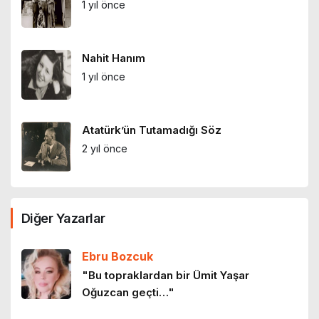
1 yıl önce
Nahit Hanım
1 yıl önce
Atatürk’ün Tutamadığı Söz
2 yıl önce
‘BAHÇELİEVLER’DE BİR BODRUM KATI’
Diğer Yazarlar
2 yıl önce
Ebru Bozcuk
"Bu topraklardan bir Ümit Yaşar
Oğuzcan geçti…"