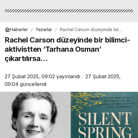
Haberler
Yazarlar
Rachel Carson düzeyinde bir
bilimci-aktivistten ‘Tarhana Osman’
Rachel Carson düzeyinde bir bilimci-
çıkartılırsa…
aktivistten ‘Tarhana Osman’
çıkartılırsa…
27 Şubat 2025, 09:02
yayınlandı
27 Şubat 2025,
09:04
güncellendi