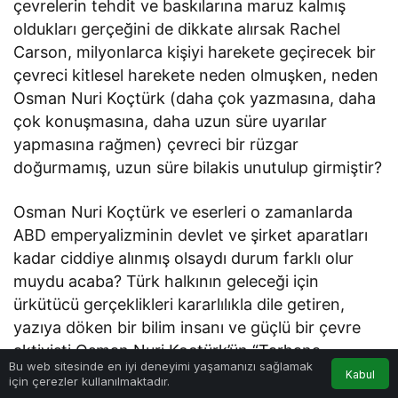
çevrelerin tehdit ve baskılarına maruz kalmış
oldukları gerçeğini de dikkate alırsak Rachel
Carson, milyonlarca kişiyi harekete geçirecek bir
çevreci kitlesel harekete neden olmuşken, neden
Osman Nuri Koçtürk (daha çok yazmasına, daha
çok konuşmasına, daha uzun süre uyarılar
yapmasına rağmen) çevreci bir rüzgar
doğurmamış, uzun süre bilakis unutulup girmiştir?
Osman Nuri Koçtürk ve eserleri o zamanlarda
ABD emperyalizminin devlet ve şirket aparatları
kadar ciddiye alınmış olsaydı durum farklı olur
muydu acaba? Türk halkının geleceği için
ürkütücü gerçeklikleri kararlılıkla dile getiren,
yazıya döken bir bilim insanı ve güçlü bir çevre
aktivisti Osman Nuri Koçtürk’ün “Tarhana
Bu web sitesinde en iyi deneyimi yaşamanızı sağlamak
Osman”a dönüştürülmesi ile çevreci partinin
Kabul
için çerezler kullanılmaktadır.
yokluğu arasında da bir bağlantı olabilir mi?