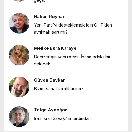
geçti…
"Bir sabah ilüzyonu…"
Hakan Reyhan
Ebru Bozcuk
Yeni Parti’yi desteklemek için CHP’den
"Bir zamanlar İstanbul: Eski İstanbul
ayrılmak şart mı?
meyhaneleri"
Melike Esra Karayel
Ebru Bozcuk
Denizciliğin yeni rotası: İnsan odaklı bir
"Lilith efsanesi"
gelecek
Güven Baykan
Melike Esra Karayel
Bizim sanatla imtihanımız…
"İçimizdeki dalgalar: Öfke, denge ve
kendine dönüş"
Tolga Aydoğan
Ebru Bozcuk
İran İsrail Savaşı’nın ardından
"Mor salkımlar ve İstanbul köşkleri"