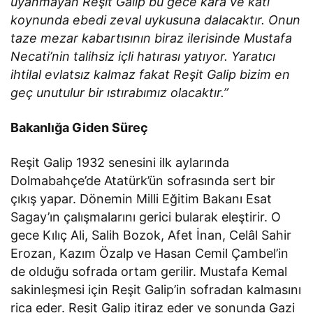
uyanmayan Reşit Galip bu gece kara ve katı
koynunda ebedi zeval uykusuna dalacaktır. Onun
taze mezar kabartısının biraz ilerisinde Mustafa
Necati’nin talihsiz içli hatırası yatıyor. Yaratıcı
ihtilal evlatsız kalmaz fakat Reşit Galip bizim en
geç unutulur bir ıstırabımız olacaktır.”
Bakanlığa Giden Süreç
Reşit Galip 1932 senesini ilk aylarında
Dolmabahçe’de Atatürk’ün sofrasında sert bir
çıkış yapar. Dönemin Milli Eğitim Bakanı Esat
Sagay’ın çalışmalarını gerici bularak eleştirir. O
gece Kılıç Ali, Salih Bozok, Afet İnan, Celâl Sahir
Erozan, Kazım Özalp ve Hasan Cemil Çambel’in
de olduğu sofrada ortam gerilir. Mustafa Kemal
sakinleşmesi için Reşit Galip’in sofradan kalmasını
rica eder. Reşit Galip itiraz eder ve sonunda Gazi