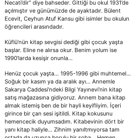
Necati’dir” diye bahseder. Gittiği bu okul 1931’de
açılmıştır ve günümüzde de ayaktadır. Bülent
Ecevit, Ceyhun Atuf Kansu gibi isimler bu okulun
öğrencileri arasındadır.
Küflü’nün kitap sevgisi dediği gibi çocuk yaşta
başlar. Eline ne alırsa okur. Benim yolum ise
1990’larda kesişir onunla…
Henüz çocuk yaşta… 1995-1996 gibi muhtemel…
Soğuk bir kasım ya da aralık ayı… Annemle
Sakarya Caddesi’ndeki Bilgi Yayınevi’nin kitap
satış mağazasına gidiyoruz. Annem bana kitap
almak istemiş ben de bir hayli keyifliyim. İçeri
girince bir çan sesi işitildi. Kitap kokusunu
hemencecik duyumsadım. Kitabevinin dört bir
yanı kitap haliyle… Zihnim yanıltmıyorsa tam
ortada da uzunca borulu bir soba… Hemen