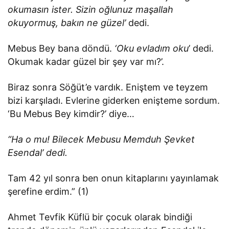
okumasın ister. Sizin oğlunuz maşallah
okuyormuş, bakın ne güzel’
dedi.
Mebus Bey bana döndü.
‘Oku evladım oku
’ dedi.
Okumak kadar güzel bir şey var mı?’.
Biraz sonra Söğüt’e vardık. Eniştem ve teyzem
bizi karşıladı. Evlerine giderken enişteme sordum.
‘Bu Mebus Bey kimdir?’ diye…
“Ha o mu! Bilecek Mebusu Memduh Şevket
Esendal’ dedi.
Tam 42 yıl sonra ben onun kitaplarını yayınlamak
şerefine erdim.” (1)
Ahmet Tevfik Küflü bir çocuk olarak bindiği