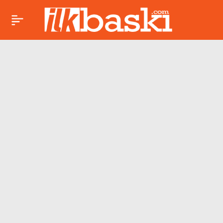
‘Çok Oku Çok’