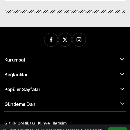
Kurumsal
Bağlantılar
Popüler Sayfalar
Gündeme Dair
Gizlilik politikası
Künye
İletişim
© Telif Hakkı 2026, Tüm Hakları Saklıdır
Bu web sitesinde en iyi deneyimi yaşamanızı sağlamak