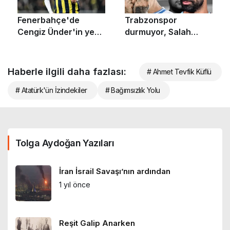
Haberle ilgili daha fazlası:
# Ahmet Tevfik Küflü
# Atatürk'ün İzindekiler
# Bağımsızlık Yolu
Tolga Aydoğan Yazıları
İran İsrail Savaşı’nın ardından
1 yıl önce
Reşit Galip Anarken