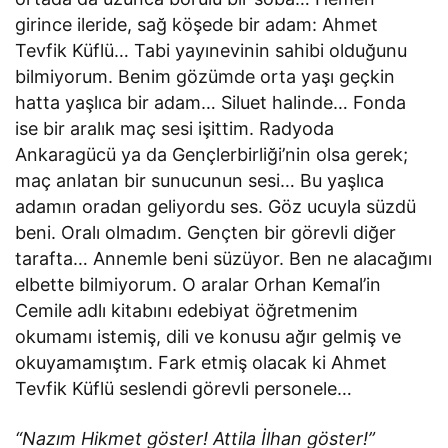
girince ileride, sağ köşede bir adam: Ahmet
Tevfik Küflü… Tabi yayınevinin sahibi olduğunu
bilmiyorum. Benim gözümde orta yaşı geçkin
hatta yaşlıca bir adam… Siluet halinde… Fonda
ise bir aralık maç sesi işittim. Radyoda
Ankaragücü ya da Gençlerbirliği’nin olsa gerek;
maç anlatan bir sunucunun sesi… Bu yaşlıca
adamın oradan geliyordu ses. Göz ucuyla süzdü
beni. Oralı olmadım. Gençten bir görevli diğer
tarafta… Annemle beni süzüyor. Ben ne alacağımı
elbette bilmiyorum. O aralar Orhan Kemal’in
Cemile adlı kitabını edebiyat öğretmenim
okumamı istemiş, dili ve konusu ağır gelmiş ve
okuyamamıştım. Fark etmiş olacak ki Ahmet
Tevfik Küflü seslendi görevli personele…
“Nazım Hikmet göster! Attila İlhan göster!”