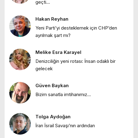
geçti…
"Bir sabah ilüzyonu…"
Hakan Reyhan
Ebru Bozcuk
Yeni Parti’yi desteklemek için CHP’den
"Bir zamanlar İstanbul: Eski İstanbul
ayrılmak şart mı?
meyhaneleri"
Melike Esra Karayel
Ebru Bozcuk
Denizciliğin yeni rotası: İnsan odaklı bir
"Lilith efsanesi"
gelecek
Güven Baykan
Melike Esra Karayel
Bizim sanatla imtihanımız…
"İçimizdeki dalgalar: Öfke, denge ve
kendine dönüş"
Tolga Aydoğan
Ebru Bozcuk
İran İsrail Savaşı’nın ardından
"Mor salkımlar ve İstanbul köşkleri"