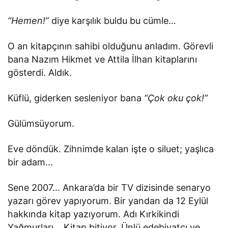
“Hemen!”
diye karşılık buldu bu cümle…
O an kitapçının sahibi olduğunu anladım. Görevli
bana Nazım Hikmet ve Attila İlhan kitaplarını
gösterdi. Aldık.
Küflü, giderken sesleniyor bana
“Çok oku çok!”
Gülümsüyorum.
Eve döndük. Zihnimde kalan işte o siluet; yaşlıca
bir adam…
Sene 2007… Ankara’da bir TV dizisinde senaryo
yazarı görev yapıyorum. Bir yandan da 12 Eylül
hakkında kitap yazıyorum. Adı Kırkikindi
Yağmurları… Kitap bitiyor. Ünlü edebiyatçı ve