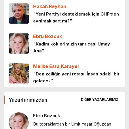
Hakan Reyhan
"Yeni Parti’yi desteklemek için CHP’den
ayrılmak şart mı?"
Ebru Bozcuk
"Kadim köklerimizin tanrıçası Umay
Ana"
Melike Esra Karayel
"Denizciliğin yeni rotası: İnsan odaklı bir
gelecek"
Ebru Bozcuk
Yazarlarımızdan
DIĞER YAZARLARIMIZ
"Tanışmış mıydık?"
Ebru Bozcuk
Bu topraklardan bir Ümit Yaşar Oğuzcan
Ebru Bozcuk