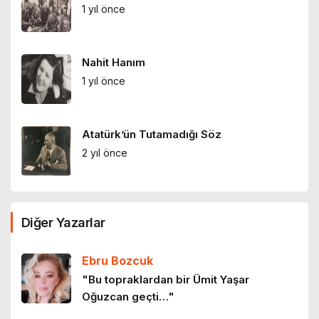
1 yıl önce
Nahit Hanım
1 yıl önce
Atatürk’ün Tutamadığı Söz
2 yıl önce
‘BAHÇELİEVLER’DE BİR BODRUM KATI’
Diğer Yazarlar
2 yıl önce
Ebru Bozcuk
"Bu topraklardan bir Ümit Yaşar
Oğuzcan geçti…"