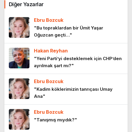
Diğer Yazarlar
maviyle bütünleşen bir kentin hikayesi
9 ay önce
Ebru Bozcuk
Hayalet ağlar: Görünmeyen tehlike,
"Bu topraklardan bir Ümit Yaşar
sessiz çığlık
Oğuzcan geçti…"
1 yıl önce
Hakan Reyhan
Mavi ekonomide yelkenin gücü:
"Yeni Parti’yi desteklemek için CHP’den
Sürdürülebilirlik, zihin sağlığı ve liderlik
ayrılmak şart mı?"
üzerine bir bakış
1 yıl önce
Ebru Bozcuk
Mavi Ekonomi: Denizlerden Gelen Umut
"Kadim köklerimizin tanrıçası Umay
1 yıl önce
Ana"
Ebru Bozcuk
Mavi Çağ Deniz 5.0: Denizcilik
"Tanışmış mıydık?"
Sektöründe Yenilikçi Bir Dönüşüm
Başlıyor!
1 yıl önce