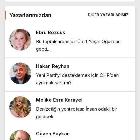
Ebru Bozcuk
Yazarlarımızdan
Deniz: Yaşamın nefesi ve ruhun dengesi
DIĞER YAZARLARIMIZ
"Bir sabah ilüzyonu…"
1 yıl önce
Ebru Bozcuk
Bu topraklardan bir Ümit Yaşar Oğuzcan
Ebru Bozcuk
geçti…
"Bir zamanlar İstanbul: Eski İstanbul
meyhaneleri"
Hakan Reyhan
Ebru Bozcuk
Yeni Parti’yi desteklemek için CHP’den
"Lilith efsanesi"
ayrılmak şart mı?
Melike Esra Karayel
Ebru Bozcuk
Denizciliğin yeni rotası: İnsan odaklı bir
"Mor salkımlar ve İstanbul köşkleri"
gelecek
Güven Baykan
Ebru Bozcuk