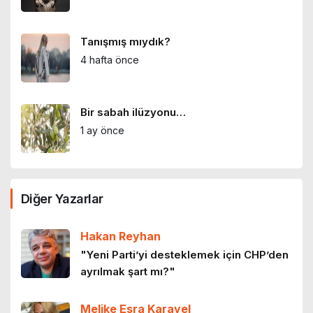
Tanışmış mıydık?
4 hafta önce
Bir sabah ilüzyonu…
1 ay önce
Bir zamanlar İstanbul: Eski İstanbul
Diğer Yazarlar
meyhaneleri
2 ay önce
Hakan Reyhan
Lilith efsanesi
"Yeni Parti’yi desteklemek için CHP’den
ayrılmak şart mı?"
3 ay önce
Melike Esra Karayel