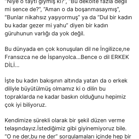
“Niye o taytı giymiş ki?”, “Bu dekolte fazla değil
mi sence de?”, “Aman o da boşanmasaymış”,
“Bunlar nikahsız yaşıyormuş” ya da “Dul bir kadın
bu kadar gezer mi yahu” diyen bir kadın
güruhunun varlığı da yok değil.
Bu dünyada en çok konuşulan dil ne İngilizce,ne
Fransızca ne de İspanyolca…Bence o dil ERKEK
DİLİ…
İşte bu kadın bakışının altında yatan da o erkek
diliyle büyütülmüş olmamız ki o dilin bu
topraklarda ne kadar baskın olduğunu hepimiz
çok iyi biliyoruz.
Kendimize sürekli olarak bir şekil düzen verme
telaşındayız.İstediğimiz gibi giyinemiyoruz bile.
“O ne der,bu ne der” sorgulamaları içinde hep bir