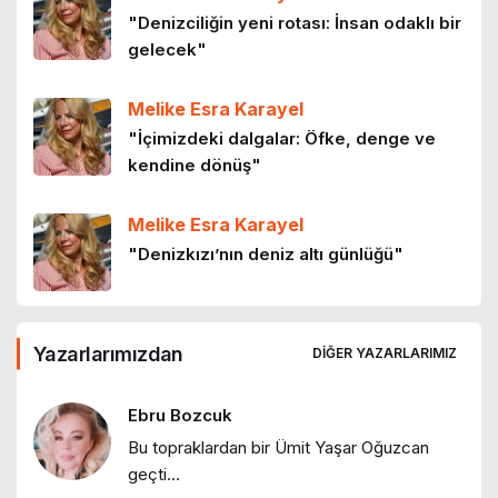
Mor salkımlar ve İstanbul köşkleri
"Denizciliğin yeni rotası: İnsan odaklı bir
4 ay önce
gelecek"
Melike Esra Karayel
HEY ONBEŞLİ… Kınalı Kuzular
"İçimizdeki dalgalar: Öfke, denge ve
5 ay önce
kendine dönüş"
Melike Esra Karayel
Kadın olmak
"Denizkızı’nın deniz altı günlüğü"
5 ay önce
Hakan Reyhan
Yazarlarımızdan
Kadın kanatlanırsa
DIĞER YAZARLARIMIZ
"İklim iki yüzlülüğü ve Grönland
5 ay önce
tartışmaları"
Ebru Bozcuk
Bu topraklardan bir Ümit Yaşar Oğuzcan
Hakan Reyhan
geçti…
"Kartları yeniden dağıtıp Mustafa