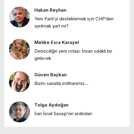
Kemal’i desteden çıkarmak istiyorlar"
Hakan Reyhan
Hakan Reyhan
Yeni Parti’yi desteklemek için CHP’den
ayrılmak şart mı?
"ABD stratejilerinde ulus-devlet
karşıtlığı"
Melike Esra Karayel
Melike Esra Karayel
Denizciliğin yeni rotası: İnsan odaklı bir
"Deniz değişirken: 2025’ten 2026’ya bir
gelecek
bakış"
Güven Baykan
Hakan Reyhan
Bizim sanatla imtihanımız…
"Atatürk: Kuramsalcı bir siyasal
düşünür"
Tolga Aydoğan
Melike Esra Karayel
İran İsrail Savaşı’nın ardından
"Denizde yaşam sanatı: Mersin’de
maviyle bütünleşen bir kentin hikayesi"