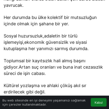
yavrucak.
Her durumda bu ülke kolektif bir mutsuzluğun
içinde olmak için şahane bir yer.
Sosyal huzursuzluk,adaletin bir türlü
işlemeyişi,ekonomik güvensizlik ve siyasi
kutuplaşma her yanımızı sarmış durumda.
Toplumsal bir kayıtsızlık hali almış başını
gidiyor.Artan suç oranları ve buna inat cezasızlık
süreci de işin cabası.
Kültürel yozlaşma ve ahlaki çöküş akıl sır
erdirilecek gibi değil.
Tüm bunların üstüne bir de kadın olmak eklenince
Bu web sitesinde en iyi deneyimi yaşamanızı sağlamak
Kabul
katlanarak artan bir mutsuzluk hali ortada.
için çerezler kullanılmaktadır.