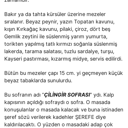
Bakır ya da tahta kürsüler üzerine mezeler
sıralanır. Beyaz peynir, yazın Topatan kavunu,
kışın Kırkağaç kavunu, pilaki, çiroz, dört beş
Gemlik zeytini ile süslenmiş yarım yumurta,
torikten yapılmış tatlı kırmızı soğanla süslenmiş
lakerda, tarama salatası, tuzlu sardalye, turşu,
Kayseri pastırması, kızarmış midye, servis edilirdi.
Bütün bu mezeler çapı 15 cm. yi geçmeyen küçük
beyaz tabaklarda sunulurdu.
Bu sofranın adı “
ÇİLİNGİR SOFRASI
” ydı. Kalp
kapısının açıldığı sofraydı o sofra. O masada
konuşulanlar o masada kalacak ve buna istinaden
şeref sözü verilerek kadehler ŞEREFE diye
kaldırılacaktı. O yüzden o masadaki adap çok