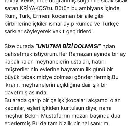
tavayı kekik, ince doğranmış soğan ile sıcak sıcak
satan KRİYAKOS’tu. Bütün bu ambiyans içinde
Rum, Türk, Ermeni kocaman bir aile gibi
birbirlerine içkiler ısmarlayıp Rumca ve Türkçe
şarkılar söyleyerek vakit geçirirlerdi.
Size burada
“UNUTMA BİZİ DOLMASI”
ndan
bahsetmek istiyorum.Her Ramazan ayında bir ay
kapalı kalan meyhanelerin ustaları, hatırlı
müşterilerinin evlerine bayramın ilk günü bir
büyük tabak midye dolması gönderirlermiş.Bu
ikram, meyhanelerin açıldığına dair şık bir
davetmiş aslında.
Bu arada garip bir çelişki;kocaları akşamcı olan
kadınlar, eşleri içkiden kurtulsun diye, namı
meşhur Bekr-i Mustafa’nın mezarı başında dua
ederlermiş.Bu da tam bizlik bir hal sanırım.