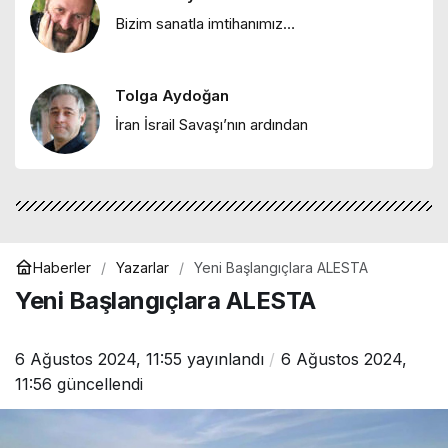
Hakan Reyhan
Bizim sanatla imtihanımız…
"Atatürk: Kuramsalcı bir siyasal
düşünür"
Tolga Aydoğan
Melike Esra Karayel
İran İsrail Savaşı’nın ardından
"Denizde yaşam sanatı: Mersin’de
maviyle bütünleşen bir kentin hikayesi"
Haberler
Yazarlar
Yeni Başlangıçlara ALESTA
Yeni Başlangıçlara ALESTA
6 Ağustos 2024, 11:55
yayınlandı
6 Ağustos 2024,
11:56
güncellendi