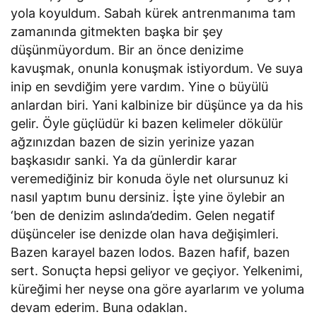
yola koyuldum. Sabah kürek antrenmanıma tam
zamanında gitmekten başka bir şey
düşünmüyordum. Bir an önce denizime
kavuşmak, onunla konuşmak istiyordum. Ve suya
inip en sevdiğim yere vardım. Yine o büyülü
anlardan biri. Yani kalbinize bir düşünce ya da his
gelir. Öyle güçlüdür ki bazen kelimeler dökülür
ağzınızdan bazen de sizin yerinize yazan
başkasıdır sanki. Ya da günlerdir karar
veremediğiniz bir konuda öyle net olursunuz ki
nasıl yaptım bunu dersiniz. İşte yine öylebir an
‘ben de denizim aslında’dedim. Gelen negatif
düşünceler ise denizde olan hava değişimleri.
Bazen karayel bazen lodos. Bazen hafif, bazen
sert. Sonuçta hepsi geliyor ve geçiyor. Yelkenimi,
küreğimi her neyse ona göre ayarlarım ve yoluma
devam ederim. Buna odaklan.