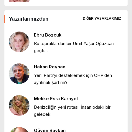
Hakan Reyhan
Yazarlarımızdan
Kadın olmak
DIĞER YAZARLARIMIZ
"İklim iki yüzlülüğü ve Grönland
5 ay önce
tartışmaları"
Ebru Bozcuk
Bu topraklardan bir Ümit Yaşar Oğuzcan
Hakan Reyhan
geçti…
"Kartları yeniden dağıtıp Mustafa
Kemal’i desteden çıkarmak istiyorlar"
Hakan Reyhan
Hakan Reyhan
Yeni Parti’yi desteklemek için CHP’den
ayrılmak şart mı?
"ABD stratejilerinde ulus-devlet
karşıtlığı"
Melike Esra Karayel
Melike Esra Karayel
Denizciliğin yeni rotası: İnsan odaklı bir
"Deniz değişirken: 2025’ten 2026’ya bir
gelecek
bakış"
Güven Baykan