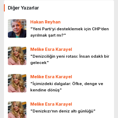
Bir zamanlar İstanbul: Eski İstanbul
Diğer Yazarlar
meyhaneleri
2 ay önce
Hakan Reyhan
Lilith efsanesi
"Yeni Parti’yi desteklemek için CHP’den
ayrılmak şart mı?"
3 ay önce
Melike Esra Karayel
Mor salkımlar ve İstanbul köşkleri
"Denizciliğin yeni rotası: İnsan odaklı bir
4 ay önce
gelecek"
Melike Esra Karayel
HEY ONBEŞLİ… Kınalı Kuzular
"İçimizdeki dalgalar: Öfke, denge ve
5 ay önce
kendine dönüş"
Melike Esra Karayel
Boşuna
"Denizkızı’nın deniz altı günlüğü"
5 ay önce