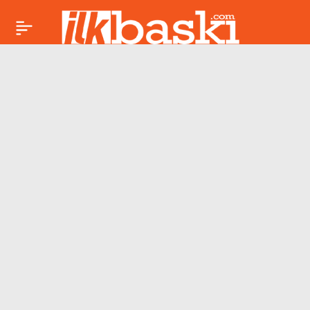
Deniz: Yaşamın
Paylaş
nefesi ve ruhun
dengesi