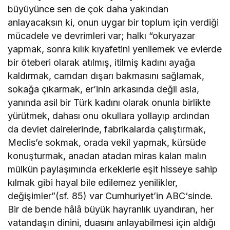
büyüyünce sen de çok daha yakından
anlayacaksın ki, onun uygar bir toplum için verdiği
mücadele ve devrimleri var; halkı “okuryazar
yapmak, sonra kılık kıyafetini yenilemek ve evlerde
bir öteberi olarak atılmış, itilmiş kadını ayağa
kaldırmak, camdan dışarı bakmasını sağlamak,
sokağa çıkarmak, er’inin arkasında değil asla,
yanında asil bir Türk kadını olarak onunla birlikte
yürütmek, dahası onu okullara yollayıp ardından
da devlet dairelerinde, fabrikalarda çalıştırmak,
Meclis’e sokmak, orada vekil yapmak, kürsüde
konuşturmak, anadan atadan miras kalan malın
mülkün paylaşımında erkeklerle eşit hisseye sahip
kılmak gibi hayal bile edilemez yenilikler,
değişimler”(sf. 85) var Cumhuriyet’in ABC‘sinde.
Bir de bende hâlâ büyük hayranlık uyandıran, her
vatandaşın dinini, duasını anlayabilmesi için aldığı