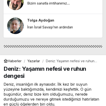
Melike Esra Karayel
Bizim sanatla imtihanımız…
"İçimizdeki dalgalar: Öfke, denge ve
kendine dönüş"
Tolga Aydoğan
Ebru Bozcuk
İran İsrail Savaşı’nın ardından
"Mor salkımlar ve İstanbul köşkleri"
Haberler
Yazarlar
Deniz: Yaşamın nefesi ve ruhun
dengesi
Deniz: Yaşamın nefesi ve ruhun
dengesi
Deniz, insanlığın ilk aynasıdır. İlk kez bir suyun
yüzeyine baktığımızda, kendimizi keşfettik. O gün
bugündür, deniz bize kim olduğumuzu, nerede
durduğumuzu ve nereye gitmek istediğimizi hatırlatan
en güçlü öğelerden biri oldu.