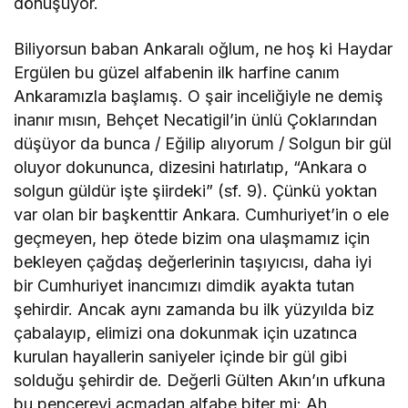
dönüşüyor.
Biliyorsun baban Ankaralı oğlum, ne hoş ki Haydar
Ergülen bu güzel alfabenin ilk harfine canım
Ankaramızla başlamış. O şair inceliğiyle ne demiş
inanır mısın, Behçet Necatigil’in ünlü Çoklarından
düşüyor da bunca / Eğilip alıyorum / Solgun bir gül
oluyor dokununca, dizesini hatırlatıp, “Ankara o
solgun güldür işte şiirdeki” (sf. 9). Çünkü yoktan
var olan bir başkenttir Ankara. Cumhuriyet’in o ele
geçmeyen, hep ötede bizim ona ulaşmamız için
bekleyen çağdaş değerlerinin taşıyıcısı, daha iyi
bir Cumhuriyet inancımızı dimdik ayakta tutan
şehirdir. Ancak aynı zamanda bu ilk yüzyılda biz
çabalayıp, elimizi ona dokunmak için uzatınca
kurulan hayallerin saniyeler içinde bir gül gibi
solduğu şehirdir de. Değerli Gülten Akın’ın ufkuna
bu pencereyi açmadan alfabe biter mi: Ah