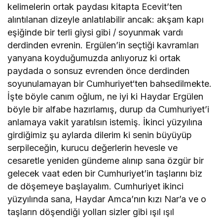
kelimelerin ortak paydası kitapta Ecevit’ten
alıntılanan dizeyle anlatılabilir ancak: akşam kapı
eşiğinde bir terli giysi gibi / soyunmak vardı
derdinden evrenin. Ergülen’in seçtiği kavramları
yanyana koyduğumuzda anlıyoruz ki ortak
paydada o sonsuz evrenden önce derdinden
soyunulamayan bir Cumhuriyet‘ten bahsedilmekte.
İşte böyle canım oğlum, ne iyi ki Haydar Ergülen
böyle bir alfabe hazırlamış, durup da Cumhuriyet’i
anlamaya vakit yaratılsın istemiş. İkinci yüzyılına
girdiğimiz şu aylarda dilerim ki senin büyüyüp
serpileceğin, kurucu değerlerin hevesle ve
cesaretle yeniden gündeme alınıp sana özgür bir
gelecek vaat eden bir Cumhuriyet’in taşlarını biz
de döşemeye başlayalım. Cumhuriyet ikinci
yüzyılında sana, Haydar Amca’nın kızı Nar’a ve o
taşların döşendiği yolları sizler gibi ışıl ışıl