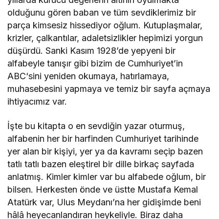
olduğunu gören baban ve tüm sevdiklerimiz bir
parça kimsesiz hissediyor oğlum. Kutuplaşmalar,
krizler, çalkantılar, adaletsizlikler hepimizi yorgun
düşürdü. Sanki Kasım 1928’de yepyeni bir
alfabeyle tanışır gibi bizim de Cumhuriyet’in
ABC‘sini yeniden okumaya, hatırlamaya,
muhasebesini yapmaya ve temiz bir sayfa açmaya
ihtiyacımız var.
İşte bu kitapta o en sevdiğin yazar oturmuş,
alfabenin her bir harfinden Cumhuriyet tarihinde
yer alan bir kişiyi, yer ya da kavramı seçip bazen
tatlı tatlı bazen eleştirel bir dille birkaç sayfada
anlatmış. Kimler kimler var bu alfabede oğlum, bir
bilsen. Herkesten önde ve üstte Mustafa Kemal
Atatürk var, Ulus Meydanı’na her gidişimde beni
hâlâ heyecanlandıran heykeliyle. Biraz daha