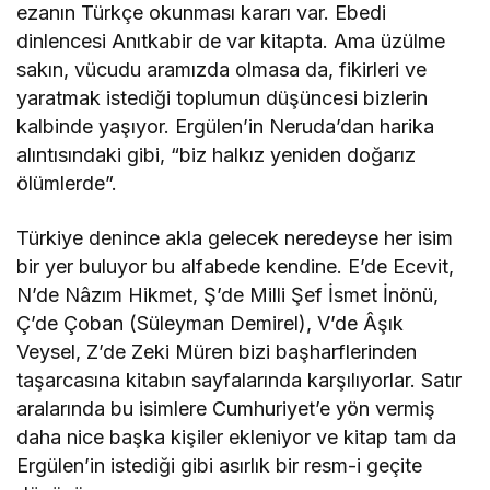
ezanın Türkçe okunması kararı var. Ebedi
dinlencesi Anıtkabir de var kitapta. Ama üzülme
sakın, vücudu aramızda olmasa da, fikirleri ve
yaratmak istediği toplumun düşüncesi bizlerin
kalbinde yaşıyor. Ergülen’in Neruda’dan harika
alıntısındaki gibi, “biz halkız yeniden doğarız
ölümlerde”.
Türkiye denince akla gelecek neredeyse her isim
bir yer buluyor bu alfabede kendine. E’de Ecevit,
N’de Nâzım Hikmet, Ş’de Milli Şef İsmet İnönü,
Ç’de Çoban (Süleyman Demirel), V’de Âşık
Veysel, Z’de Zeki Müren bizi başharflerinden
taşarcasına kitabın sayfalarında karşılıyorlar. Satır
aralarında bu isimlere Cumhuriyet’e yön vermiş
daha nice başka kişiler ekleniyor ve kitap tam da
Ergülen’in istediği gibi asırlık bir resm-i geçite