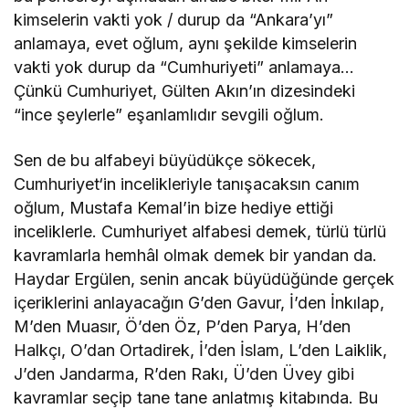
kimselerin vakti yok / durup da “Ankara’yı”
anlamaya, evet oğlum, aynı şekilde kimselerin
vakti yok durup da “Cumhuriyeti” anlamaya…
Çünkü Cumhuriyet, Gülten Akın’ın dizesindeki
“ince şeylerle” eşanlamlıdır sevgili oğlum.
Sen de bu alfabeyi büyüdükçe sökecek,
Cumhuriyet‘in incelikleriyle tanışacaksın canım
oğlum, Mustafa Kemal’in bize hediye ettiği
inceliklerle. Cumhuriyet alfabesi demek, türlü türlü
kavramlarla hemhâl olmak demek bir yandan da.
Haydar Ergülen, senin ancak büyüdüğünde gerçek
içeriklerini anlayacağın G’den Gavur, İ’den İnkılap,
M’den Muasır, Ö’den Öz, P’den Parya, H’den
Halkçı, O’dan Ortadirek, İ’den İslam, L’den Laiklik,
J’den Jandarma, R’den Rakı, Ü’den Üvey gibi
kavramlar seçip tane tane anlatmış kitabında. Bu