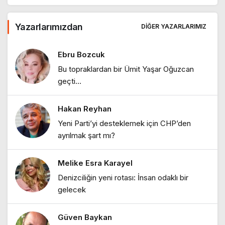
Ebru Bozcuk
Yazarlarımızdan
DIĞER YAZARLARIMIZ
"Tanışmış mıydık?"
Ebru Bozcuk
Bu topraklardan bir Ümit Yaşar Oğuzcan
Ebru Bozcuk
geçti…
"Bir sabah ilüzyonu…"
Hakan Reyhan
Ebru Bozcuk
Yeni Parti’yi desteklemek için CHP’den
"Bir zamanlar İstanbul: Eski İstanbul
ayrılmak şart mı?
meyhaneleri"
Melike Esra Karayel
Ebru Bozcuk
Denizciliğin yeni rotası: İnsan odaklı bir
"Lilith efsanesi"
gelecek
Güven Baykan