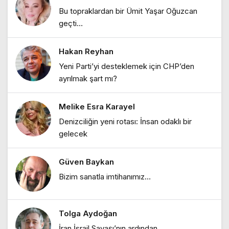
Bu topraklardan bir Ümit Yaşar Oğuzcan
Ebru Bozcuk
geçti…
"Bir zamanlar İstanbul: Eski İstanbul
meyhaneleri"
Hakan Reyhan
Ebru Bozcuk
Yeni Parti’yi desteklemek için CHP’den
"Lilith efsanesi"
ayrılmak şart mı?
Melike Esra Karayel
Melike Esra Karayel
Denizciliğin yeni rotası: İnsan odaklı bir
"İçimizdeki dalgalar: Öfke, denge ve
gelecek
kendine dönüş"
Güven Baykan
Ebru Bozcuk
Bizim sanatla imtihanımız…
"Mor salkımlar ve İstanbul köşkleri"
Tolga Aydoğan
Ebru Bozcuk
İran İsrail Savaşı’nın ardından