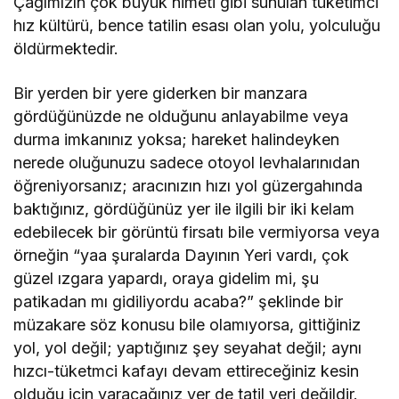
Çağımızın çok büyük nimeti gibi sunulan tüketimci
hız kültürü, bence tatilin esası olan yolu, yolculuğu
öldürmektedir.
Bir yerden bir yere giderken bir manzara
gördüğünüzde ne olduğunu anlayabilme veya
durma imkanınız yoksa; hareket halindeyken
nerede oluğunuzu sadece otoyol levhalarınıdan
öğreniyorsanız; aracınızın hızı yol güzergahında
baktığınız, gördüğünüz yer ile ilgili bir iki kelam
edebilecek bir görüntü firsatı bile vermiyorsa veya
örneğin “yaa şuralarda Dayının Yeri vardı, çok
güzel ızgara yapardı, oraya gidelim mi, şu
patikadan mı gidiliyordu acaba?” şeklinde bir
müzakare söz konusu bile olamıyorsa, gittiğiniz
yol, yol değil; yaptığınız şey seyahat değil; aynı
hızcı-tüketmci kafayı devam ettireceğiniz kesin
olduğu için varacağınız yer de tatil yeri değildir.