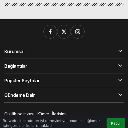
Kurumsal
Bağlantılar
Popüler Sayfalar
Gündeme Dair
Gizlilik politikası
Künye
İletişim
© Telif Hakkı 2026, Tüm Hakları Saklıdır
Bu web sitesinde en iyi deneyimi yaşamanızı sağlamak
Kabul
için çerezler kullanılmaktadır.