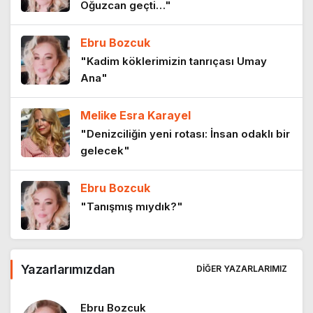
Oğuzcan geçti…"
9 ay önce
Ebru Bozcuk
Doğu, Batı, Oryantalizm ve Goethe
"Kadim köklerimizin tanrıçası Umay
10 ay önce
Ana"
Melike Esra Karayel
Anayasa’nın ilk dört maddesi
"Denizciliğin yeni rotası: İnsan odaklı bir
11 ay önce
gelecek"
Ebru Bozcuk
Ulus-devlet ve Ortadoğu
"Tanışmış mıydık?"
1 yıl önce
Ebru Bozcuk
Yazarlarımızdan
İklim yasası, adil geçiş ve sendikalar
DIĞER YAZARLARIMIZ
"Bir sabah ilüzyonu…"
1 yıl önce
Ebru Bozcuk