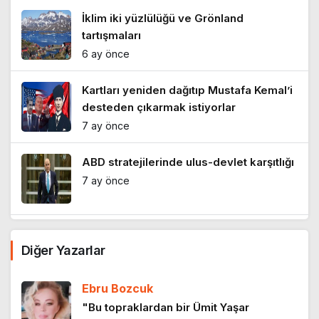
İklim iki yüzlülüğü ve Grönland
tartışmaları
6 ay önce
Kartları yeniden dağıtıp Mustafa Kemal’i
desteden çıkarmak istiyorlar
7 ay önce
ABD stratejilerinde ulus-devlet karşıtlığı
7 ay önce
Atatürk: Kuramsalcı bir siyasal düşünür
Diğer Yazarlar
9 ay önce
Ebru Bozcuk
Cumhuriyet teorisi
"Bu topraklardan bir Ümit Yaşar