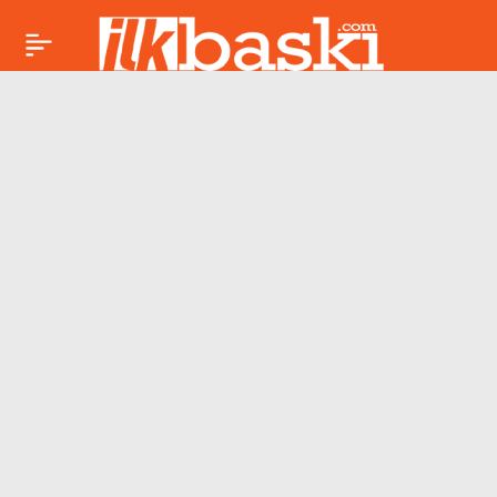
“Yargıyla Ne Alakası
Paylaş
Var?” Cümlesinin
Arkasındaki
Sorumluluk