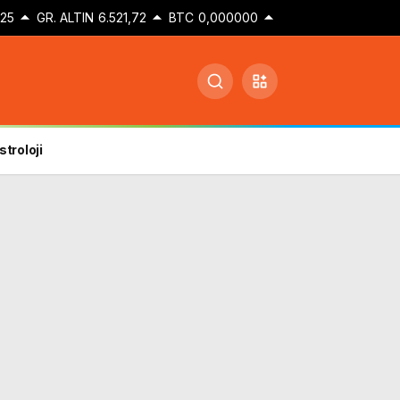
,25
GR. ALTIN
6.521,72
BTC
0,000000
stroloji