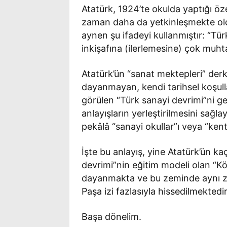
Atatürk, 1924’te okulda yaptığı öz
zaman daha da yetkinleşmekte old
aynen şu ifadeyi kullanmıştır: “T
inkişafına (ilerlemesine) çok muht
Atatürk’ün “sanat mektepleri” derke
dayanmayan, kendi tarihsel koşull
görülen “Türk sanayi devrimi”ni ger
anlayışların yerleştirilmesini sağl
pekâlâ “sanayi okullar”ı veya “kent-
İşte bu anlayış, yine Atatürk’ün k
devrimi”nin eğitim modeli olan “Köy
dayanmakta ve bu zeminde aynı za
Paşa izi fazlasıyla hissedilmektedir
Başa dönelim.