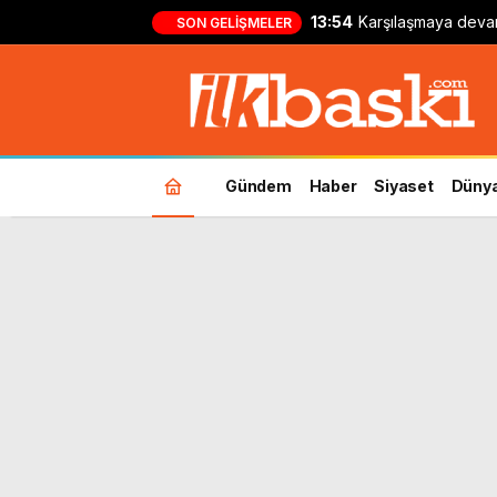
13:54
Karşılaşmaya deva
SON GELIŞMELER
Jayden Oosterwol
Fenerbahçe’ye kö
Gündem
Haber
Siyaset
Düny