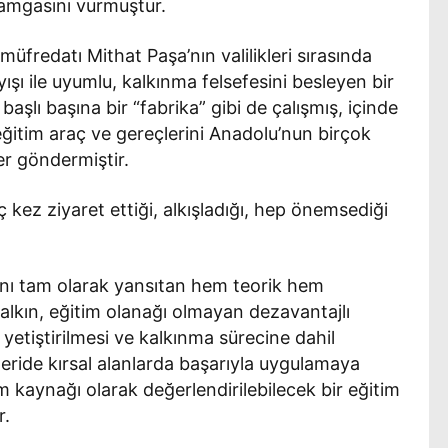
damgasını vurmuştur.
müfredatı Mithat Paşa’nın valilikleri sırasında
ayışı ile uyumlu, kalkınma felsefesini besleyen bir
l başlı başına bir “fabrika” gibi de çalışmış, içinde
 eğitim araç ve gereçlerini Anadolu’nun birçok
er göndermiştir.
ç kez ziyaret ettiği, alkışladığı, hep önemsediği
şını tam olarak yansıtan hem teorik hem
alkın, eğitim olanağı olmayan dezavantajlı
 yetiştirilmesi ve kalkınma sürecine dahil
leride kırsal alanlarda başarıyla uygulamaya
am kaynağı olarak değerlendirilebilecek bir eğitim
r.