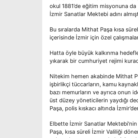
okul 1881’de eğitim misyonuna da
İzmir Sanatlar Mektebi adını almışt
Bu sıralarda Mithat Paşa kısa sürel
içerisinde İzmir için özel çalışmalar
Hatta öyle büyük kalkınma hedefler
yıkarak bir cumhuriyet rejimi kuraca
Nitekim hemen akabinde Mithat Paşa’
işbirlikçi tüccarların, kamu kaynakl
bazı memurların ve ayrıca onun ideol
üst düzey yöneticilerin yaydığı d
Paşa, polis kıskacı altında İzmir’den
Elbette İzmir Sanatlar Mektebi’nin
Paşa, kısa süreli İzmir Valiliği dön