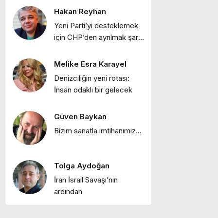
meyhaneleri"
Hakan Reyhan
Ebru Bozcuk
Yeni Parti’yi desteklemek
"Lilith efsanesi"
için CHP’den ayrılmak şart
mı?
Melike Esra Karayel
Melike Esra Karayel
Denizciliğin yeni rotası:
"İçimizdeki dalgalar:
İnsan odaklı bir gelecek
Öfke, denge ve kendine
dönüş"
Güven Baykan
Ebru Bozcuk
Bizim sanatla imtihanımız…
"Mor salkımlar ve
İstanbul köşkleri"
Tolga Aydoğan
Ebru Bozcuk
İran İsrail Savaşı’nın
"HEY ONBEŞLİ… Kınalı
ardından
Kuzular"