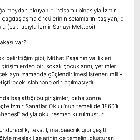
lığa meydan okuyan o ihtişamlı binasıyla İzmir
, çağdaşlaşma öncülerinin selamlarını taşıyan, o
lu (eski adıyla İzmir Sanayi Mektebi)
akası var?
belirttiğim gibi, Mithat Paşa’nın valilikleri
girişimlerden biri sokak çocuklarını, yetimleri,
ek aynı zamanda güçlendirilmesi istenen milli-
etiştirecek ıslahhanelerin açılmasıydı.
da başlattığı bu girişimler, daha sonra
eçte İzmir Sanatlar Okulu’nun temeli de 1860’lı
lahhanesi” adıyla okul resmen kurulmuştur.
duracılık, tekstil, matbaacılık gibi çeşitli
ğiyle meslek liselerinin de temelini oluşturan