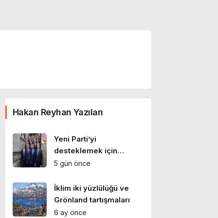
Hakan Reyhan Yazıları
Yeni Parti’yi
desteklemek için
CHP’den ayrılmak şart
5 gün önce
mı?
İklim iki yüzlülüğü ve
Grönland tartışmaları
6 ay önce