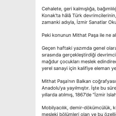
Cehalete, geri kalmışlığa, bağımlı
Konak’ta hâlâ Türk devrimcilerinin
zamanki adıyla, İzmir Sanatlar Oku
Peki konunun Mithat Paşa ile ne al
Geçen haftaki yazımda genel olarak 
sırasında gerçekleştirdiği devrimci 
mağdur çocukları meslek edindirec
yerel sanayi için kalifiye eleman y
Mithat Paşa’nın Balkan coğrafyasın
Anadolu’ya yayılmıştır. İşte bu sür
yıllarda atılmış, 1867’de “İzmir Is
Mobilyacılık, demir-dökümcülük, kun
mesleki bölümleri olan ve bu özelli