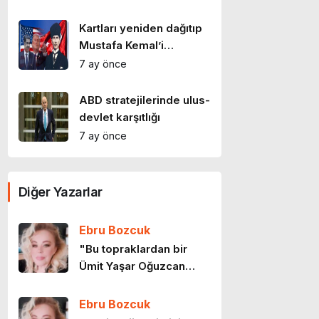
Kartları yeniden dağıtıp
Mustafa Kemal’i
desteden çıkarmak
7 ay önce
istiyorlar
ABD stratejilerinde ulus-
devlet karşıtlığı
7 ay önce
Atatürk: Kuramsalcı bir
siyasal düşünür
Diğer Yazarlar
9 ay önce
Ebru Bozcuk
Cumhuriyet teorisi
"Bu topraklardan bir
9 ay önce
Ümit Yaşar Oğuzcan
geçti…"
Ebru Bozcuk
Doğu, Batı, Oryantalizm