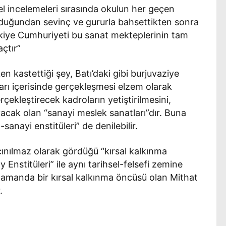
el incelemeleri sırasında okulun her geçen
uğundan sevinç ve gururla bahsettikten sonra
ürkiye Cumhuriyeti bu sanat mekteplerinin tam
açtır”
n kastettiği şey, Batı’daki gibi burjuvaziye
arı içerisinde gerçekleşmesi elzem olarak
çekleştirecek kadroların yetiştirilmesini,
ayacak olan “sanayi meslek sanatları”dır. Buna
sanayi enstitüleri” de denilebilir.
açınılmaz olarak gördüğü “kırsal kalkınma
 Enstitüleri” ile aynı tarihsel-felsefi zemine
manda bir kırsal kalkınma öncüsü olan Mithat
.