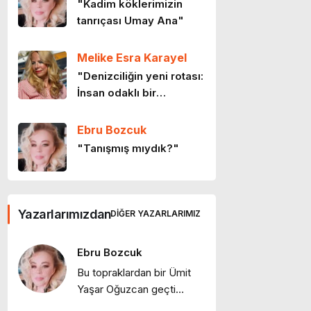
"Kadim köklerimizin
ve Goethe
tanrıçası Umay Ana"
10 ay önce
Melike Esra Karayel
Anayasa’nın ilk dört
"Denizciliğin yeni rotası:
maddesi
İnsan odaklı bir
11 ay önce
gelecek"
Ebru Bozcuk
Tatil yolda başlar
"Tanışmış mıydık?"
12 ay önce
Ebru Bozcuk
Ulus-devlet ve Ortadoğu
Yazarlarımızdan
DIĞER YAZARLARIMIZ
"Bir sabah ilüzyonu…"
1 yıl önce
Ebru Bozcuk
Ebru Bozcuk
Bu topraklardan bir Ümit
"Bir zamanlar İstanbul:
Yaşar Oğuzcan geçti…
Eski İstanbul