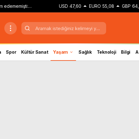
m edememişti:
USD
47,60
EURO
55,08
GBP
64
de’den
tü haber
a
Spor
Kültür Sanat
Yaşam
Sağlık
Teknoloji
Bilgi
A