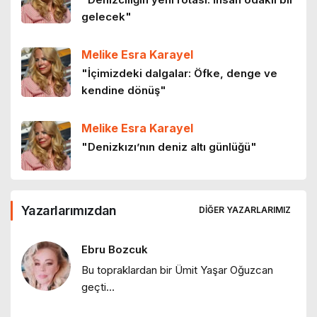
4 ay önce
gelecek"
Melike Esra Karayel
HEY ONBEŞLİ… Kınalı Kuzular
"İçimizdeki dalgalar: Öfke, denge ve
5 ay önce
kendine dönüş"
Melike Esra Karayel
Boşuna
"Denizkızı’nın deniz altı günlüğü"
5 ay önce
Hakan Reyhan
Yazarlarımızdan
Kadın olmak
DIĞER YAZARLARIMIZ
"İklim iki yüzlülüğü ve Grönland
5 ay önce
tartışmaları"
Ebru Bozcuk
Bu topraklardan bir Ümit Yaşar Oğuzcan
Hakan Reyhan
geçti…
"Kartları yeniden dağıtıp Mustafa
Kemal’i desteden çıkarmak istiyorlar"