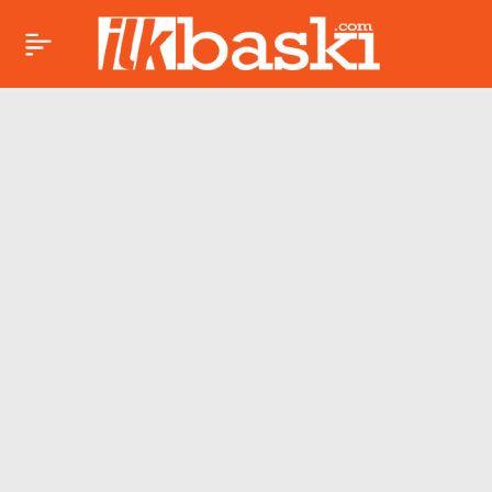
Teker Üstünde Tapu
Paylaş
Arayışı: Karavanlar,
Tiny House’lar ve
Gecekondu Zihniyeti