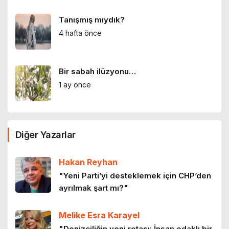
Tanışmış mıydık?
4 hafta önce
Bir sabah ilüzyonu…
1 ay önce
Bir zamanlar İstanbul: Eski İstanbul
Diğer Yazarlar
meyhaneleri
2 ay önce
Hakan Reyhan
Lilith efsanesi
"Yeni Parti’yi desteklemek için CHP’den
ayrılmak şart mı?"
3 ay önce
Melike Esra Karayel
Mor salkımlar ve İstanbul köşkleri
"Denizciliğin yeni rotası: İnsan odaklı bir