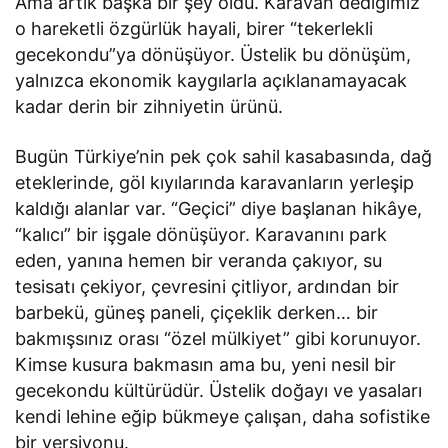
Ama artık başka bir şey oldu. Karavan dediğimiz
o hareketli özgürlük hayali, birer “tekerlekli
gecekondu”ya dönüşüyor. Üstelik bu dönüşüm,
yalnızca ekonomik kaygılarla açıklanamayacak
kadar derin bir zihniyetin ürünü.
Bugün Türkiye’nin pek çok sahil kasabasında, dağ
eteklerinde, göl kıyılarında karavanların yerleşip
kaldığı alanlar var. “Geçici” diye başlanan hikâye,
“kalıcı” bir işgale dönüşüyor. Karavanını park
eden, yanına hemen bir veranda çakıyor, su
tesisatı çekiyor, çevresini çitliyor, ardından bir
barbekü, güneş paneli, çiçeklik derken… bir
bakmışsınız orası “özel mülkiyet” gibi korunuyor.
Kimse kusura bakmasın ama bu, yeni nesil bir
gecekondu kültürüdür. Üstelik doğayı ve yasaları
kendi lehine eğip bükmeye çalışan, daha sofistike
bir versiyonu.