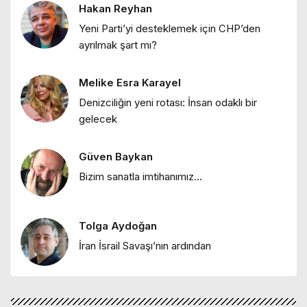
Hakan Reyhan
Hakan Reyhan
Yeni Parti’yi desteklemek için CHP’den
ayrılmak şart mı?
"ABD stratejilerinde ulus-devlet
karşıtlığı"
Melike Esra Karayel
Melike Esra Karayel
Denizciliğin yeni rotası: İnsan odaklı bir
"Deniz değişirken: 2025’ten 2026’ya bir
gelecek
bakış"
Güven Baykan
Hakan Reyhan
Bizim sanatla imtihanımız…
"Atatürk: Kuramsalcı bir siyasal
düşünür"
Tolga Aydoğan
Melike Esra Karayel
İran İsrail Savaşı’nın ardından
"Denizde yaşam sanatı: Mersin’de
maviyle bütünleşen bir kentin hikayesi"