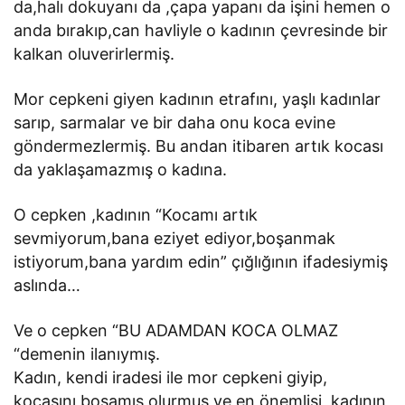
da,halı dokuyanı da ,çapa yapanı da işini hemen o
anda bırakıp,can havliyle o kadının çevresinde bir
kalkan oluverirlermiş.
Mor cepkeni giyen kadının etrafını, yaşlı kadınlar
sarıp, sarmalar ve bir daha onu koca evine
göndermezlermiş. Bu andan itibaren artık kocası
da yaklaşamazmış o kadına.
O cepken ,kadının “Kocamı artık
sevmiyorum,bana eziyet ediyor,boşanmak
istiyorum,bana yardım edin” çığlığının ifadesiymiş
aslında…
Ve o cepken “BU ADAMDAN KOCA OLMAZ
“demenin ilanıymış.
Kadın, kendi iradesi ile mor cepkeni giyip,
kocasını boşamış olurmuş ve en önemlisi, kadının