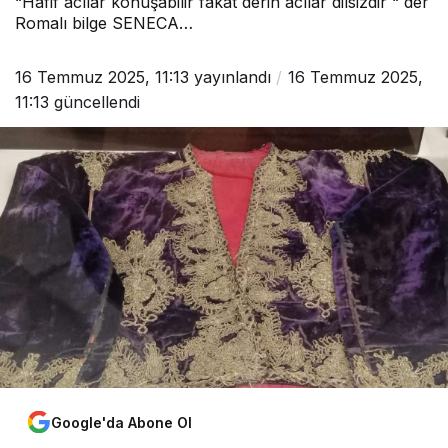
“Hafif acılar konuşabilir fakat derin acılar dilsizdir “ der
Romalı bilge SENECA…
16 Temmuz 2025, 11:13
yayınlandı
16 Temmuz 2025,
11:13
güncellendi
Google'da Abone Ol