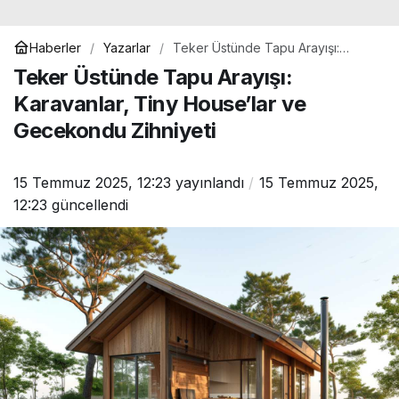
Haberler
Yazarlar
Teker Üstünde Tapu Arayışı:
Karavanlar, Tiny House’lar ve
Teker Üstünde Tapu Arayışı:
Gecekondu Zihniyeti
Karavanlar, Tiny House’lar ve
Gecekondu Zihniyeti
15 Temmuz 2025, 12:23
yayınlandı
15 Temmuz 2025,
12:23
güncellendi