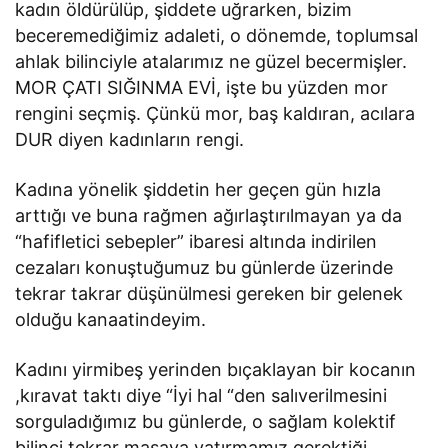
kadın öldürülüp, şiddete uğrarken, bizim
beceremediğimiz adaleti, o dönemde, toplumsal
ahlak bilinciyle atalarımız ne güzel becermişler.
MOR ÇATI SIĞINMA EVİ, işte bu yüzden mor
rengini seçmiş. Çünkü mor, baş kaldıran, acılara
DUR diyen kadınların rengi.
Kadına yönelik şiddetin her geçen gün hızla
arttığı ve buna rağmen ağırlaştırılmayan ya da
“hafifletici sebepler” ibaresi altında indirilen
cezaları konuştuğumuz bu günlerde üzerinde
tekrar takrar düşünülmesi gereken bir gelenek
olduğu kanaatindeyim.
Kadını yirmibeş yerinden bıçaklayan bir kocanın
,kıravat taktı diye “İyi hal “den salıverilmesini
sorguladığımız bu günlerde, o sağlam kolektif
bilinci tekrar masaya yatırmamız gerektiği