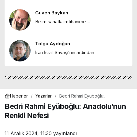
kendine dönüş"
Güven Baykan
Ebru Bozcuk
Bizim sanatla imtihanımız…
"Mor salkımlar ve İstanbul köşkleri"
Tolga Aydoğan
Ebru Bozcuk
İran İsrail Savaşı’nın ardından
"HEY ONBEŞLİ… Kınalı Kuzular"
Haberler
Yazarlar
Bedri Rahmi Eyüboğlu:
Anadolu’nun Renkli Nefesi
Bedri Rahmi Eyüboğlu: Anadolu’nun
Renkli Nefesi
11 Aralık 2024, 11:30
yayınlandı