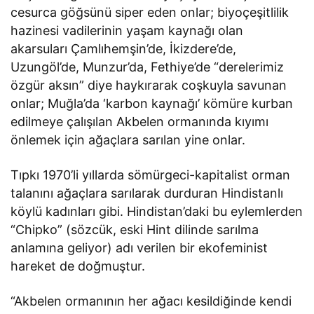
cesurca göğsünü siper eden onlar; biyoçeşitlilik
hazinesi vadilerinin yaşam kaynağı olan
akarsuları Çamlıhemşin’de, İkizdere’de,
Uzungöl’de, Munzur’da, Fethiye’de “derelerimiz
özgür aksın” diye haykırarak coşkuyla savunan
onlar; Muğla’da ‘karbon kaynağı’ kömüre kurban
edilmeye çalışılan Akbelen ormanında kıyımı
önlemek için ağaçlara sarılan yine onlar.
Tıpkı 1970’li yıllarda sömürgeci-kapitalist orman
talanını ağaçlara sarılarak durduran Hindistanlı
köylü kadınları gibi. Hindistan’daki bu eylemlerden
“Chipko” (sözcük, eski Hint dilinde sarılma
anlamına geliyor) adı verilen bir ekofeminist
hareket de doğmuştur.
“Akbelen ormanının her ağacı kesildiğinde kendi