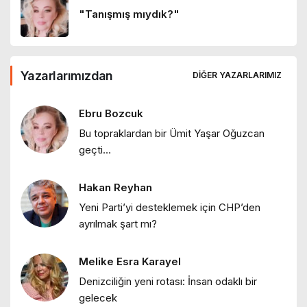
Tatil yolda başlar
"Tanışmış mıydık?"
12 ay önce
Ebru Bozcuk
Yazarlarımızdan
Ulus-devlet ve Ortadoğu
DIĞER YAZARLARIMIZ
"Bir sabah ilüzyonu…"
1 yıl önce
Ebru Bozcuk
Bu topraklardan bir Ümit Yaşar Oğuzcan
Ebru Bozcuk
geçti…
"Bir zamanlar İstanbul: Eski İstanbul
meyhaneleri"
Hakan Reyhan
Ebru Bozcuk
Yeni Parti’yi desteklemek için CHP’den
"Lilith efsanesi"
ayrılmak şart mı?
Melike Esra Karayel
Melike Esra Karayel
Denizciliğin yeni rotası: İnsan odaklı bir
"İçimizdeki dalgalar: Öfke, denge ve
gelecek