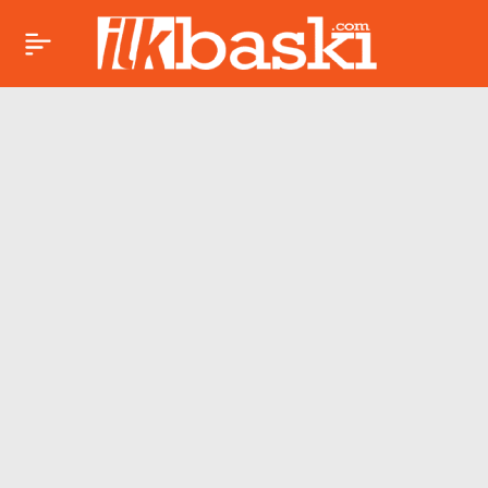
Bedri Rahmi
Paylaş
Eyüboğlu:
Anadolu’nun Renkli
Nefesi