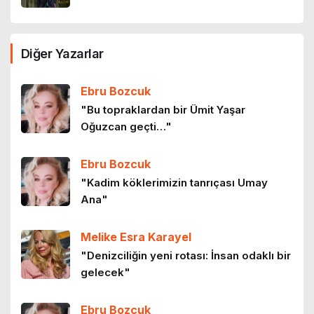
Atatürk: Kuramsalcı bir siyasal düşünür
Diğer Yazarlar
9 ay önce
Ebru Bozcuk
Cumhuriyet teorisi
"Bu topraklardan bir Ümit Yaşar
Oğuzcan geçti…"
9 ay önce
Ebru Bozcuk
Doğu, Batı, Oryantalizm ve Goethe
"Kadim köklerimizin tanrıçası Umay
10 ay önce
Ana"
Melike Esra Karayel
Anayasa’nın ilk dört maddesi
"Denizciliğin yeni rotası: İnsan odaklı bir
11 ay önce
gelecek"
Ebru Bozcuk