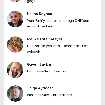
geçti…
"Bir zamanlar İstanbul: Eski İstanbul
meyhaneleri"
Hakan Reyhan
Ebru Bozcuk
Yeni Parti’yi desteklemek için CHP’den
"Lilith efsanesi"
ayrılmak şart mı?
Melike Esra Karayel
Melike Esra Karayel
Denizciliğin yeni rotası: İnsan odaklı bir
"İçimizdeki dalgalar: Öfke, denge ve
gelecek
kendine dönüş"
Güven Baykan
Ebru Bozcuk
Bizim sanatla imtihanımız…
"Mor salkımlar ve İstanbul köşkleri"
Tolga Aydoğan
Ebru Bozcuk
İran İsrail Savaşı’nın ardından
"HEY ONBEŞLİ… Kınalı Kuzular"