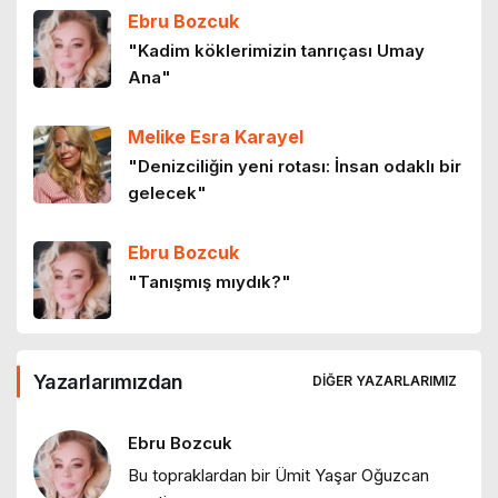
Ebru Bozcuk
Doğu, Batı, Oryantalizm ve Goethe
"Kadim köklerimizin tanrıçası Umay
10 ay önce
Ana"
Melike Esra Karayel
Anayasa’nın ilk dört maddesi
"Denizciliğin yeni rotası: İnsan odaklı bir
11 ay önce
gelecek"
Ebru Bozcuk
Tatil yolda başlar
"Tanışmış mıydık?"
12 ay önce
Ebru Bozcuk
Yazarlarımızdan
Ulus-devlet ve Ortadoğu
DIĞER YAZARLARIMIZ
"Bir sabah ilüzyonu…"
1 yıl önce
Ebru Bozcuk
Bu topraklardan bir Ümit Yaşar Oğuzcan
Ebru Bozcuk