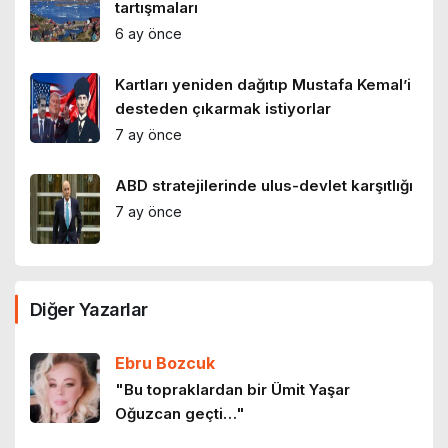
tartışmaları
6 ay önce
Kartları yeniden dağıtıp Mustafa Kemal’i
desteden çıkarmak istiyorlar
7 ay önce
ABD stratejilerinde ulus-devlet karşıtlığı
7 ay önce
Atatürk: Kuramsalcı bir siyasal düşünür
Diğer Yazarlar
9 ay önce
Ebru Bozcuk
Cumhuriyet teorisi
"Bu topraklardan bir Ümit Yaşar
Oğuzcan geçti…"
9 ay önce