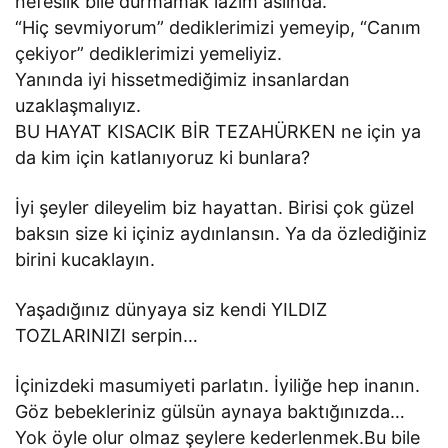
nefeslik bile durmamak lazım aslında.
“Hiç sevmiyorum” dediklerimizi yemeyip, “Canım
çekiyor” dediklerimizi yemeliyiz.
Yanında iyi hissetmediğimiz insanlardan
uzaklaşmalıyız.
BU HAYAT KISACIK BİR TEZAHÜRKEN ne için ya
da kim için katlanıyoruz ki bunlara?
İyi şeyler dileyelim biz hayattan. Birisi çok güzel
baksın size ki içiniz aydınlansın. Ya da özlediğiniz
birini kucaklayın.
Yaşadığınız dünyaya siz kendi YILDIZ
TOZLARINIZI serpin…
İçinizdeki masumiyeti parlatın. İyiliğe hep inanın.
Göz bebekleriniz gülsün aynaya baktığınızda…
Yok öyle olur olmaz şeylere kederlenmek.Bu bile