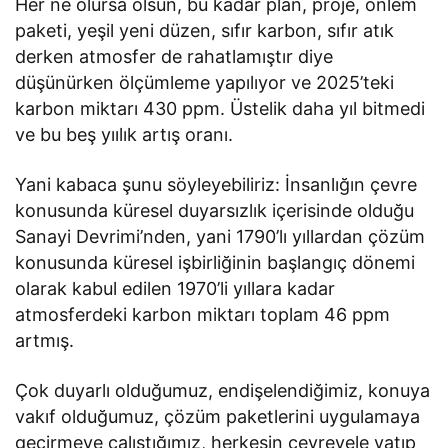
Her ne olursa olsun, bu kadar plan, proje, önlem
paketi, yeşil yeni düzen, sıfır karbon, sıfır atık
derken atmosfer de rahatlamıştır diye
düşünürken ölçümleme yapılıyor ve 2025’teki
karbon miktarı 430 ppm. Üstelik daha yıl bitmedi
ve bu beş yıılık artış oranı.
Yani kabaca şunu söyleyebiliriz: İnsanlığın çevre
konusunda küresel duyarsızlık içerisinde olduğu
Sanayi Devrimi’nden, yani 1790’lı yıllardan çözüm
konusunda küresel işbirliğinin başlangıç dönemi
olarak kabul edilen 1970’li yıllara kadar
atmosferdeki karbon miktarı toplam 46 ppm
artmış.
Çok duyarlı olduğumuz, endişelendiğimiz, konuya
vakıf olduğumuz, çözüm paketlerini uygulamaya
geçirmeye çalıştığımız, herkesin çevreyele yatıp