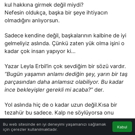
kul hakkına girmek değil miydi?
Nefesin oldukça, başka bir şeye ihtiyacın
olmadığını anlıyorsun.
Sadece kendine değil, başkalarının kalbine de iyi
gelmeliyiz aslında. Çünkü zaten yük olma işini o
kadar çok insan yapıyor ki…
Yazar Leyla Erbil’in çok sevdiğim bir sözü vardır.
“Bugün yaşamın anlamı dediğin şey, yarın bir taş
parçasından daha anlamsız olabiliyor. Bu kadar
ince bekleyişler gerekli mi acaba?”
der.
Yol aslında hiç de o kadar uzun değil.Kısa bir
tezahür bu sadece. Kalp ne söylüyorsa onu
dinlemeli. Kendi yıldız tozlarımızı serperek yola
Bu web sitesinde en iyi deneyimi yaşamanızı sağlamak
Kabul
çıkmalıyız.
için çerezler kullanılmaktadır.