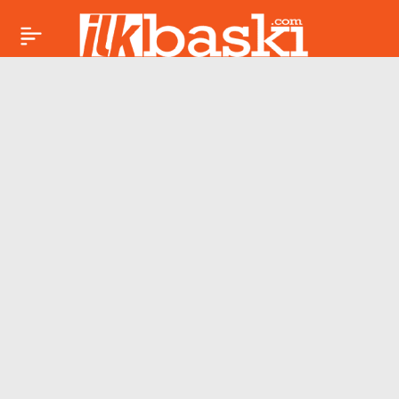
Sonsuz Ertelemenin
Paylaş
Eşiği: Yaratıcılığı
Bekleten Gündelik
Hayat