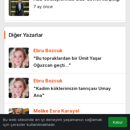
7 ay önce
Atatürk: Kuramsalcı bir siyasal düşünür
Diğer Yazarlar
9 ay önce
Ebru Bozcuk
Cumhuriyet teorisi
"Bu topraklardan bir Ümit Yaşar
Oğuzcan geçti…"
9 ay önce
Ebru Bozcuk
Doğu, Batı, Oryantalizm ve Goethe
"Kadim köklerimizin tanrıçası Umay
10 ay önce
Ana"
Melike Esra Karayel
Anayasa’nın ilk dört maddesi
"Denizciliğin yeni rotası: İnsan odaklı bir
Bu web sitesinde en iyi deneyimi yaşamanızı sağlamak
Kabul
11 ay önce
için çerezler kullanılmaktadır.
gelecek"