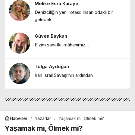
Melike Esra Karayel
Melike Esra Karayel
Denizciliğin yeni rotası: İnsan odaklı bir
"Deniz değişirken: 2025’ten 2026’ya bir
gelecek
bakış"
Güven Baykan
Hakan Reyhan
Bizim sanatla imtihanımız…
"Atatürk: Kuramsalcı bir siyasal
düşünür"
Tolga Aydoğan
Melike Esra Karayel
İran İsrail Savaşı’nın ardından
"Denizde yaşam sanatı: Mersin’de
maviyle bütünleşen bir kentin hikayesi"
Haberler
Yazarlar
Yaşamak mı, Ölmek mi?
Yaşamak mı, Ölmek mi?