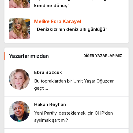
5 ay önce
kendine dönüş"
Melike Esra Karayel
Boşuna
"Denizkızı’nın deniz altı günlüğü"
5 ay önce
Hakan Reyhan
Yazarlarımızdan
Kadın olmak
DIĞER YAZARLARIMIZ
"İklim iki yüzlülüğü ve Grönland
5 ay önce
tartışmaları"
Ebru Bozcuk
Bu topraklardan bir Ümit Yaşar Oğuzcan
Hakan Reyhan
geçti…
"Kartları yeniden dağıtıp Mustafa
Kemal’i desteden çıkarmak istiyorlar"
Hakan Reyhan
Hakan Reyhan
Yeni Parti’yi desteklemek için CHP’den
ayrılmak şart mı?
"ABD stratejilerinde ulus-devlet
karşıtlığı"