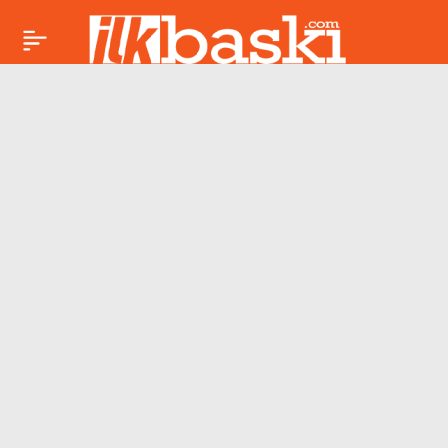
Yaşamak mı, Ölmek
Paylaş
mi?