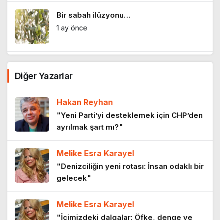
Bir sabah ilüzyonu…
1 ay önce
Bir zamanlar İstanbul: Eski İstanbul
Diğer Yazarlar
meyhaneleri
2 ay önce
Hakan Reyhan
Lilith efsanesi
"Yeni Parti’yi desteklemek için CHP’den
ayrılmak şart mı?"
3 ay önce
Melike Esra Karayel
Mor salkımlar ve İstanbul köşkleri
"Denizciliğin yeni rotası: İnsan odaklı bir
4 ay önce
gelecek"
Melike Esra Karayel
HEY ONBEŞLİ… Kınalı Kuzular
"İçimizdeki dalgalar: Öfke, denge ve