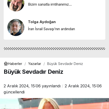
Melike Esra Karayel
Bizim sanatla imtihanımız…
"İçimizdeki dalgalar: Öfke, denge ve
kendine dönüş"
Tolga Aydoğan
Ebru Bozcuk
İran İsrail Savaşı’nın ardından
"Mor salkımlar ve İstanbul köşkleri"
Haberler
Yazarlar
Büyük Sevdadır Deniz
Büyük Sevdadır Deniz
2 Aralık 2024, 15:06
yayınlandı
2 Aralık 2024, 15:06
güncellendi