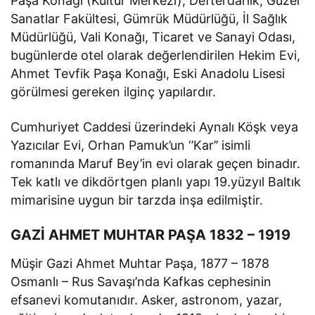
Paşa Konağı (Kültür Merkezi), Defterdarlık, Güzel
Sanatlar Fakültesi, Gümrük Müdürlüğü, İl Sağlık
Müdürlüğü, Vali Konağı, Ticaret ve Sanayi Odası,
bugünlerde otel olarak değerlendirilen Hekim Evi,
Ahmet Tevfik Paşa Konağı, Eski Anadolu Lisesi
görülmesi gereken ilginç yapılardır.
Cumhuriyet Caddesi üzerindeki Aynalı Köşk veya
Yazıcılar Evi, Orhan Pamuk’un ‘’Kar’’ isimli
romanında Maruf Bey’in evi olarak geçen binadır.
Tek katlı ve dikdörtgen planlı yapı 19.yüzyıl Baltık
mimarisine uygun bir tarzda inşa edilmiştir.
GAZİ AHMET MUHTAR PAŞA 1832 – 1919
Müşir Gazi Ahmet Muhtar Paşa, 1877 – 1878
Osmanlı – Rus Savaşı’nda Kafkas cephesinin
efsanevi komutanıdır. Asker, astronom, yazar,