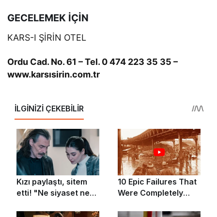
GECELEMEK İÇİN
KARS-I ŞİRİN OTEL
Ordu Cad. No. 61 – Tel. 0 474 223 35 35 –
www.karsısirin.com.tr