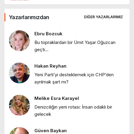
Ebru Bozcuk
Yazarlarımızdan
DIĞER YAZARLARIMIZ
"Tanışmış mıydık?"
Ebru Bozcuk
Bu topraklardan bir Ümit Yaşar Oğuzcan
Ebru Bozcuk
geçti…
"Bir sabah ilüzyonu…"
Hakan Reyhan
Ebru Bozcuk
Yeni Parti’yi desteklemek için CHP’den
"Bir zamanlar İstanbul: Eski İstanbul
ayrılmak şart mı?
meyhaneleri"
Melike Esra Karayel
Ebru Bozcuk
Denizciliğin yeni rotası: İnsan odaklı bir
"Lilith efsanesi"
gelecek
Güven Baykan