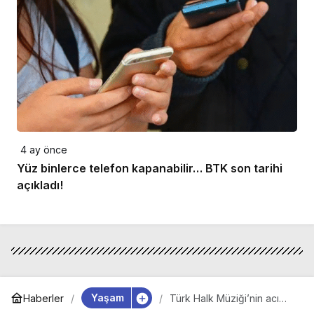
4 ay önce
Yüz binlerce telefon kapanabilir… BTK son tarihi
açıkladı!
Yaşam
Haberler
Türk Halk Müziği’nin acı
kaybı: Yücel Paşmakçı 91