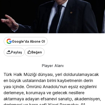
Google'da Abone Ol
Paylaş
Beğen
Player Alanı
Türk Halk Müziği dünyası, yeri doldurulamayacak
en büyük ustalarından birini kaybetmenin derin
yası içinde. Ömrünü Anadolu’nun eşsiz ezgilerini
derlemeye, korumaya ve gelecek nesillere
aktarmaya adayan efsanevi sanatçı, akademisyen,
derlemeci ve koro şefi Yücel Paşmakçı, 91