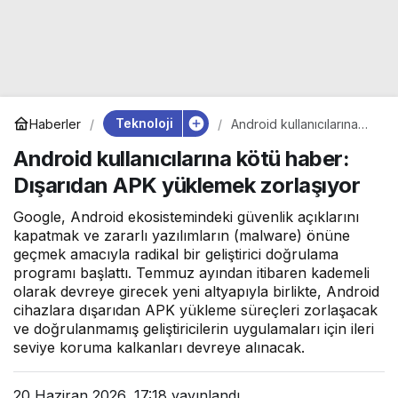
Teknoloji
Haberler
Android kullanıcılarına
kötü haber: Dışarıdan
Android kullanıcılarına kötü haber:
APK yüklemek
zorlaşıyor
Dışarıdan APK yüklemek zorlaşıyor
Google, Android ekosistemindeki güvenlik açıklarını
kapatmak ve zararlı yazılımların (malware) önüne
geçmek amacıyla radikal bir geliştirici doğrulama
programı başlattı. Temmuz ayından itibaren kademeli
olarak devreye girecek yeni altyapıyla birlikte, Android
cihazlara dışarıdan APK yükleme süreçleri zorlaşacak
ve doğrulanmamış geliştiricilerin uygulamaları için ileri
seviye koruma kalkanları devreye alınacak.
20 Haziran 2026, 17:18
yayınlandı