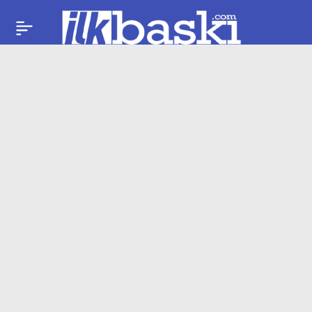
Türk Halk Müziği’nin
Paylaş
acı kaybı: Yücel
Paşmakçı 91 yaşında
hayatını kaybetti