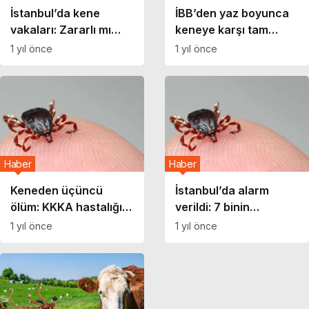
İstanbul’da kene
İBB’den yaz boyunca
vakaları: Zararlı mı
keneye karşı tam
zararsız mı, nelere
mesai: İstanbul’da
1 yıl önce
1 yıl önce
dikkat etmeli?
KKKA riski düşük ama
önlemler sürüyor
Haber
Haber
Keneden üçüncü
İstanbul’da alarm
ölüm: KKKA hastalığı
verildi: 7 binin
şüphesiyle tedavi
üzerinde kene ısırması
1 yıl önce
1 yıl önce
gören kişi hayatını
vakası yaşandı!
kaybetti