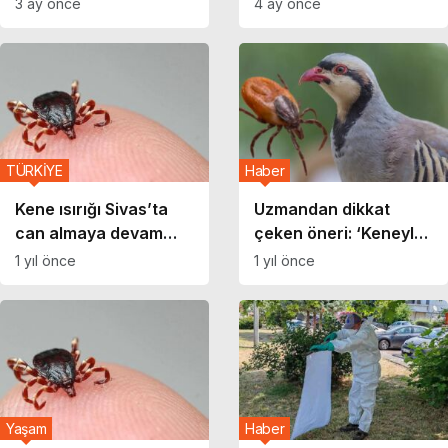
3 ay önce
4 ay önce
tavsiyeler
TÜRKİYE
Haber
Kene ısırığı Sivas’ta
Uzmandan dikkat
can almaya devam
çeken öneri: ‘Keneyle
ediyor!
mücadele için kuş avı
1 yıl önce
1 yıl önce
yasaklansın!’
Yaşam
Haber