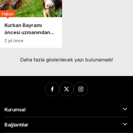
Haber
Kurban Bayramı
öncesi uzmanından
‘kene’ uyarısı! ‘Hasta
2 yıl önce
hayvanların
kanından…’
Daha fazla gösterilecek yazı bulunamadı!
Kurumsal
Bağlantılar