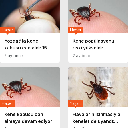
kaybetti
Haber
Haber
Yozgat’ta kene
Kene popülasyonu
kabusu can aldı: 15
riski yükseldi:
yaşındaki çocuk
Profesörden kritik
2 ay önce
2 ay önce
hayatını kaybetti
uyarı geldi
Haber
Yaşam
Kene kabusu can
Havaların ısınmasıyla
almaya devam ediyor
keneler de uyandı:
Uzmanından önemli