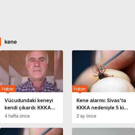
kene
Haber
Haber
Vücudundaki keneyi
Kene alarmı: Sivas’ta
kendi çıkardı: KKKA
KKKA nedeniyle 5 kişi
şüphesiyle tedavi
hayatını kaybetti
4 hafta önce
2 ay önce
gördüğü hastanede 4
gün sonra hayatını