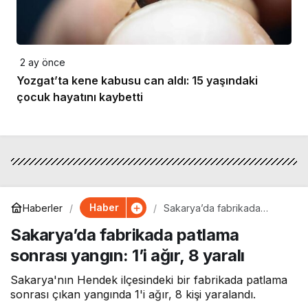
2 ay önce
Yozgat’ta kene kabusu can aldı: 15 yaşındaki
çocuk hayatını kaybetti
Haber
Haberler
Sakarya’da fabrikada
patlama sonrası yangın: 1’i
Sakarya’da fabrikada patlama
ağır, 8 yaralı
sonrası yangın: 1’i ağır, 8 yaralı
Sakarya'nın Hendek ilçesindeki bir fabrikada patlama
sonrası çıkan yangında 1'i ağır, 8 kişi yaralandı.