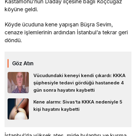
Kastamonu’nun Daday ilçesine bağlı Koçcuğaz
köyüne geldi.
Köyde ücuduna kene yapışan Büşra Sevim,
cenaze işlemlerinin ardından İstanbul’a tekrar geri
döndü.
Göz Atın
Vücudundaki keneyi kendi çıkardı: KKKA
şüphesiyle tedavi gördüğü hastanede 4
gün sonra hayatını kaybetti
Kene alarmı: Sivas’ta KKKA nedeniyle 5
kişi hayatını kaybetti
İstanbul’da yüksek ateş, mide bulantısı ve kusma