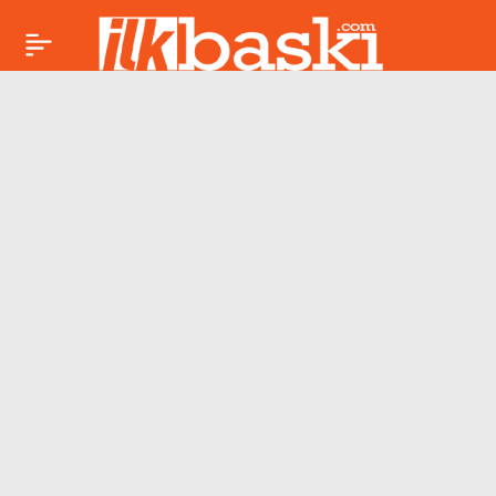
Sakarya’da fabrikada
Paylaş
patlama sonrası
yangın: 1’i ağır, 8
yaralı