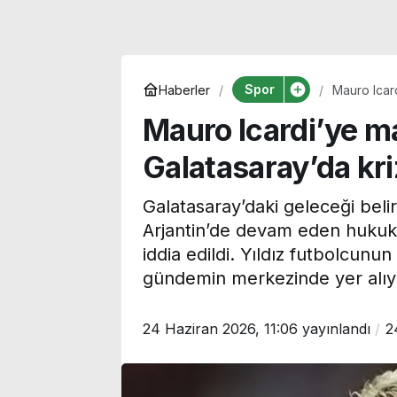
Spor
Haberler
Mauro Icar
Mauro Icardi’ye m
Galatasaray’da kr
Galatasaray’daki geleceği belir
Arjantin’de devam eden hukuki
iddia edildi. Yıldız futbolcun
gündemin merkezinde yer alıy
24 Haziran 2026, 11:06
yayınlandı
2
Korku, komedi, dram ve
Uzmanı uyardı
animasyon… Bu hafta
Akdeniz’de mi