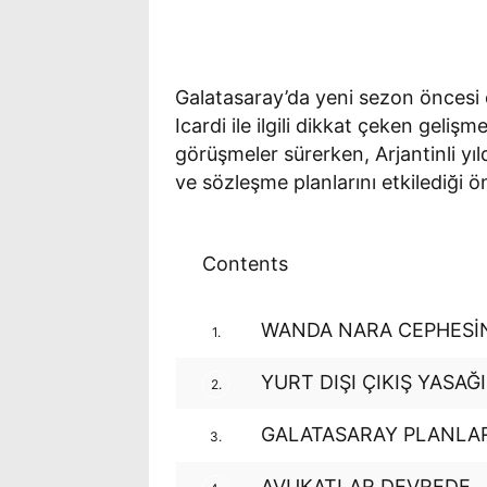
Galatasaray’da yeni sezon öncesi 
Icardi ile ilgili dikkat çeken gelişm
görüşmeler sürerken, Arjantinli yıl
ve sözleşme planlarını etkilediği ö
Contents
WANDA NARA CEPHESİN
1.
YURT DIŞI ÇIKIŞ YASAĞI
2.
GALATASARAY PLANLAR
3.
AVUKATLAR DEVREDE