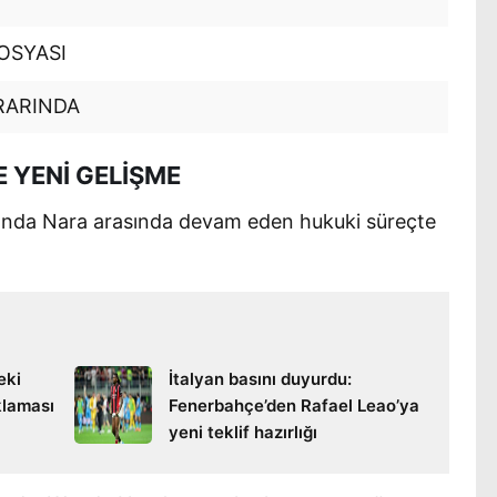
OSYASI
RARINDA
 YENİ GELİŞME
i Wanda Nara arasında devam eden hukuki süreçte
eki
İtalyan basını duyurdu:
klaması
Fenerbahçe’den Rafael Leao’ya
yeni teklif hazırlığı