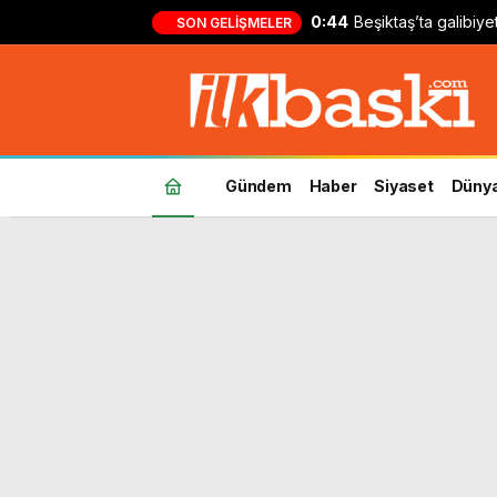
0:44
Beşiktaş’ta galibiy
SON GELIŞMELER
Kılıçsoy: ‘Ufak bir 
Gündem
Haber
Siyaset
Düny