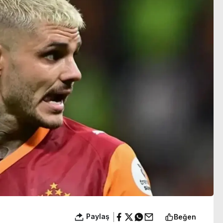
ıyor
yakışıklılık’
Paylaş
Beğen