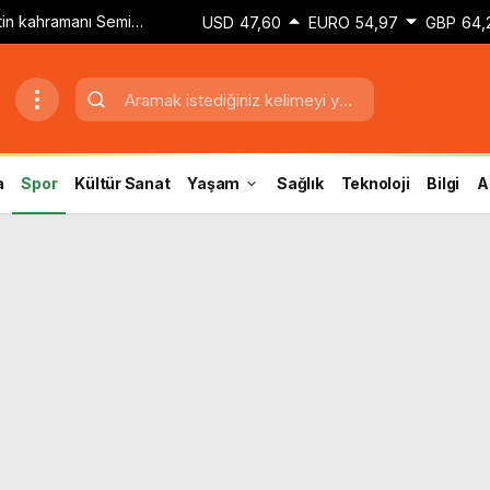
etin kahramanı Semih
USD
47,60
EURO
54,97
GBP
64,
dokunuşla golü attım’
a
Spor
Kültür Sanat
Yaşam
Sağlık
Teknoloji
Bilgi
A