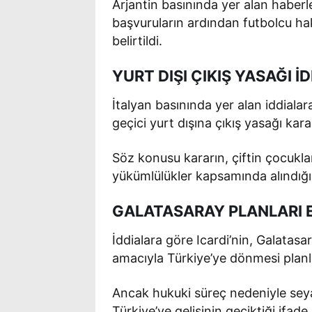
Arjantin basınında yer alan haberl
başvuruların ardından futbolcu ha
belirtildi.
YURT DIŞI ÇIKIŞ YASAĞI İD
İtalyan basınında yer alan iddial
geçici yurt dışına çıkış yasağı karar
Söz konusu kararın, çiftin çocukları
yükümlülükler kapsamında alındığı
GALATASARAY PLANLARI E
İddialara göre Icardi’nin, Galatas
amacıyla Türkiye’ye dönmesi planl
Ancak hukuki süreç nedeniyle seya
Türkiye’ye gelişinin geciktiği ifade 