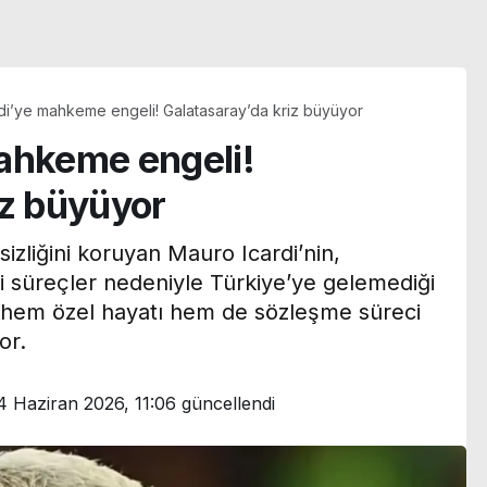
di’ye mahkeme engeli! Galatasaray’da kriz büyüyor
ahkeme engeli!
iz büyüyor
sizliğini koruyan Mauro Icardi’nin,
 süreçler nedeniyle Türkiye’ye gelemediği
un hem özel hayatı hem de sözleşme süreci
or.
4 Haziran 2026, 11:06
güncellendi
Türkan Şoray eski eşi
:
Cihan Ünal’a kayıtsız
kroplastik
kalmadı: ‘Bu ne