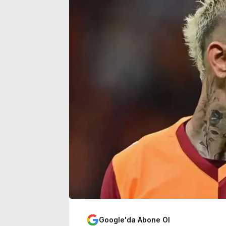
sinemalarda 6 yeni film
yoğunluğu art
Google'da Abone Ol