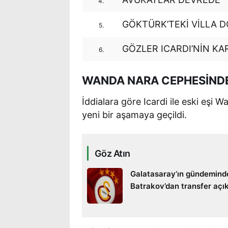
4.
GÖKTÜRK’TEKİ VİLLA D
5.
GÖZLER ICARDI’NİN KA
6.
WANDA NARA CEPHESİNDE
İddialara göre Icardi ile eski eş
yeni bir aşamaya geçildi.
Göz Atın
Galatasaray’ın gündemind
Batrakov’dan transfer açı