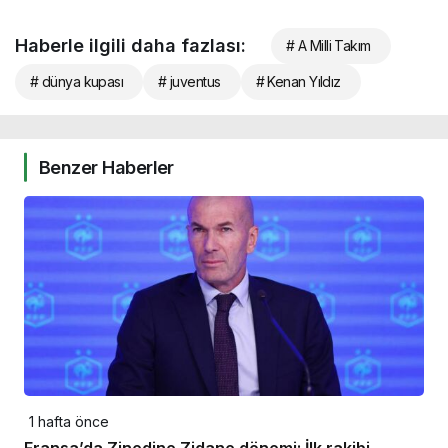
Haberle ilgili daha fazlası:
# A Milli Takım
# dünya kupası
# juventus
# Kenan Yıldız
Benzer Haberler
1 hafta önce
Fransa’da Zinedine Zidane dönemi: İlk rakibi