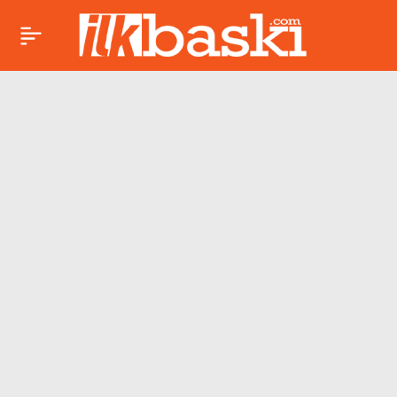
Avrupa devinden
Paylaş
Barış Alper Yılmaz’a
tam not:
Galatasaray’dan
rekor bonservis
beklentisi!