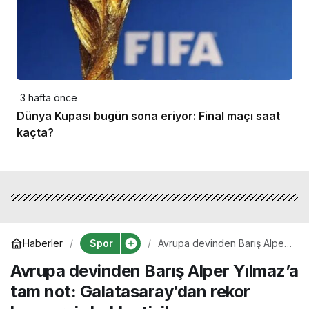
3 hafta önce
Dünya Kupası bugün sona eriyor: Final maçı saat
kaçta?
Spor
Haberler
Avrupa devinden Barış Alper
Yılmaz’a tam not:
Avrupa devinden Barış Alper Yılmaz’a
Galatasaray’dan rekor
bonservis beklentisi!
tam not: Galatasaray’dan rekor