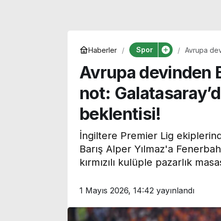
Spor
Haberler
Avrupa dev
bonservis b
Avrupa devinden B
not: Galatasaray’
beklentisi!
İngiltere Premier Lig ekipleri
Barış Alper Yılmaz'a Fenerbah
kırmızılı kulüple pazarlık masas
Park yeri tartışması
1 Mayıs 2026, 14:42
yayınlandı
fiyatlarına bir
dehşete dönüştü:
a: Yeni fiyatlar
Çocukları kurtarmay