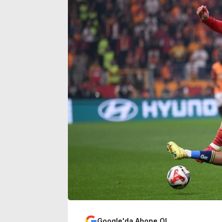
n itibaren geçerli
çalışan adam öldürü
Google'da Abone Ol