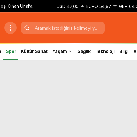
eşi Cihan Ünal’a
USD
47,60
EURO
54,97
GBP
64,
u ne yakışıklılık’
a
Spor
Kültür Sanat
Yaşam
Sağlık
Teknoloji
Bilgi
A