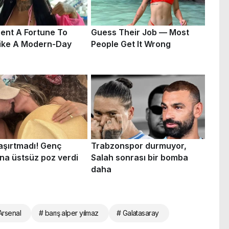
Arsenal
# barış alper yılmaz
# Galatasaray