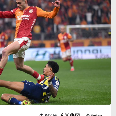
ldü
bulundu
ya
Paylaş
Beğen