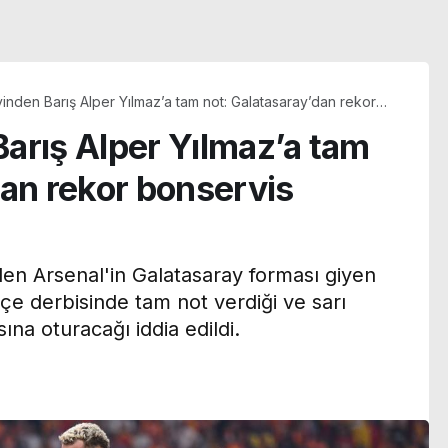
inden Barış Alper Yılmaz’a tam not: Galatasaray’dan rekor
eklentisi!
arış Alper Yılmaz’a tam
dan rekor bonservis
nden Arsenal'in Galatasaray forması giyen
çe derbisinde tam not verdiği ve sarı
ına oturacağı iddia edildi.
Evden silah sesi geldi,
M
ekipler harekete geçti:
‘T
a
13 yaşındaki çocuk ölü
8 