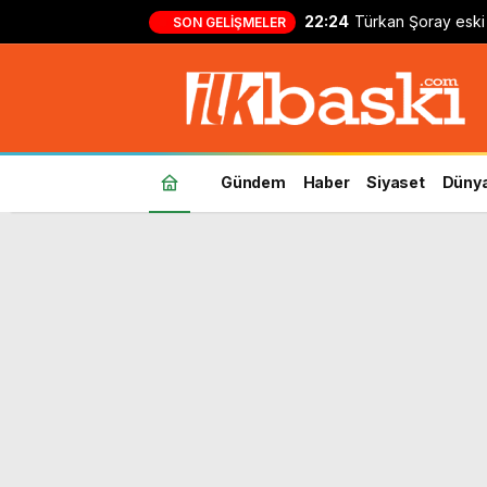
22:24
Türkan Şoray eski 
SON GELIŞMELER
kayıtsız kalmadı: ‘B
Gündem
Haber
Siyaset
Düny