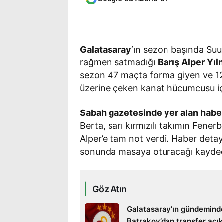
Galatasaray
‘ın sezon başında Suu
rağmen satmadığı
Barış Alper Yı
sezon 47 maçta forma giyen ve 12 g
üzerine çeken kanat hücumcusu i
Sabah gazetesinde yer alan habe
Berta, sarı kırmızılı takımın Fenerb
Alper’e tam not verdi. Haber detay
sonunda masaya oturacağı kayded
Göz Atın
Galatasaray’ın gündemind
Batrakov’dan transfer açı