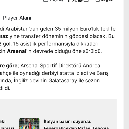
Player Alanı
di Arabistan’dan gelen 35 milyon Euro’luk teklife
lmaz
yine transfer döneminin gözdesi olacak. Bu
ol, 15 asistlik performansıyla dikkatleri
çin
Arsenal
‘in devrede olduğu öne sürüldü.
re göre
; Arsenal Sportif Direktörü Andrea
ahçe ile oynadığı derbiyi statta izledi ve Barış
ında, İngiliz devinin Galatasaray ile sezon
ildi.
eki
İtalyan basını duyurdu:
klaması
Fenerbahçe’den Rafael Leao’ya