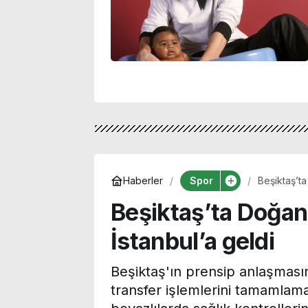
Spor
Haberler
Beşiktaş’ta
Beşiktaş’ta Doğan
İstanbul’a geldi
Beşiktaş'ın prensip anlaşmasın
transfer işlemlerini tamamlama