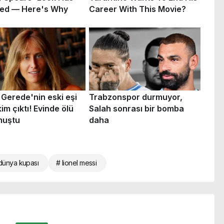
dünya kupası
# lionel messi