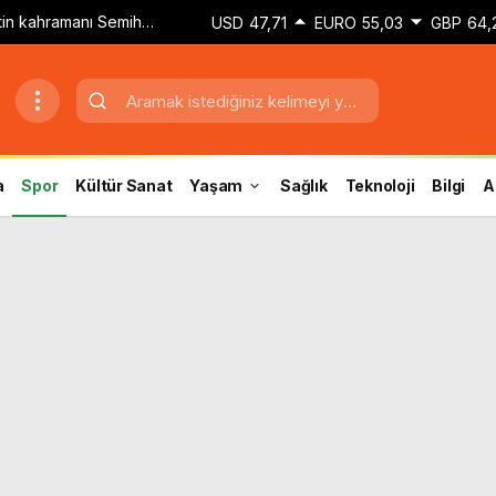
etin kahramanı Semih
USD
47,71
EURO
55,03
GBP
64,
dokunuşla golü attım’
a
Spor
Kültür Sanat
Yaşam
Sağlık
Teknoloji
Bilgi
A