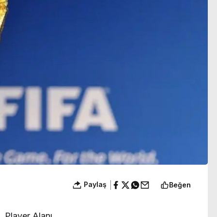
ıyor
yakışıklılık’
Paylaş
Beğen
Player Alanı