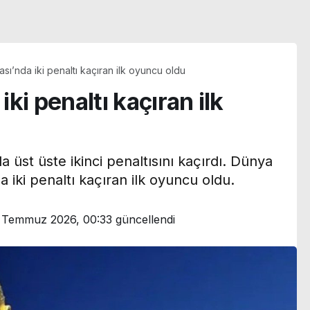
ı’nda iki penaltı kaçıran ilk oyuncu oldu
ki penaltı kaçıran ilk
 üst üste ikinci penaltısını kaçırdı. Dünya
 iki penaltı kaçıran ilk oyuncu oldu.
 Temmuz 2026, 00:33
güncellendi
Türkan Şoray eski eşi
:
Cihan Ünal’a kayıtsız
kroplastik
kalmadı: ‘Bu ne