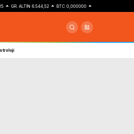
25
GR. ALTIN
6.544,52
BTC
0,000000
stroloji