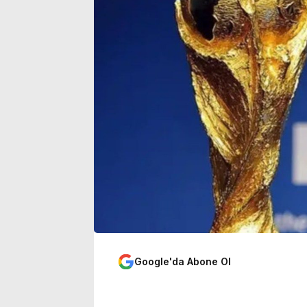
sinemalarda 6 yeni film
yoğunluğu art
Google'da Abone Ol