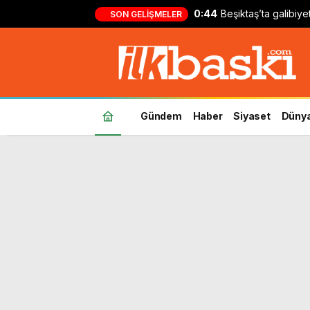
0:44
Beşiktaş’ta galibiy
SON GELIŞMELER
Kılıçsoy: ‘Ufak bir 
Gündem
Haber
Siyaset
Düny