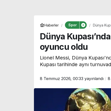
Spor
Haberler
Dünya Kupas
Dünya Kupası’nda i
oyuncu oldu
Lionel Messi, Dünya Kupası'nda
Kupası tarihinde aynı turnuvada
8 Temmuz 2026, 00:33
yayınlandı
8
Korku, komedi, dram ve
Uzmanı uyardı
animasyon… Bu hafta
Akdeniz’de mi