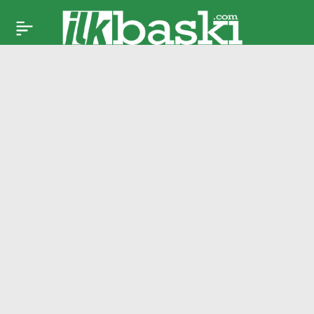
Filenin Sultanları’nın
Paylaş
Milletler Ligi’ndeki
üçüncü etap
mücadelesi başlıyor