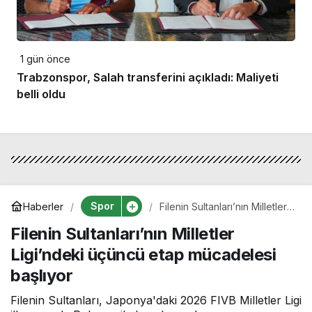
1 gün önce
Trabzonspor, Salah transferini açıkladı: Maliyeti
belli oldu
Spor
Haberler
Filenin Sultanları’nın Milletler
Ligi’ndeki üçüncü etap
Filenin Sultanları’nın Milletler
mücadelesi başlıyor
Ligi’ndeki üçüncü etap mücadelesi
başlıyor
Filenin Sultanları, Japonya'daki 2026 FIVB Milletler Ligi