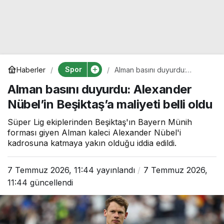
Spor
Haberler
Alman basını duyurdu:
Alexander Nübel’in
Alman basını duyurdu: Alexander
Beşiktaş’a maliyeti belli oldu
Nübel’in Beşiktaş’a maliyeti belli oldu
Süper Lig ekiplerinden Beşiktaş'ın Bayern Münih
forması giyen Alman kaleci Alexander Nübel'i
kadrosuna katmaya yakın olduğu iddia edildi.
7 Temmuz 2026, 11:44
yayınlandı
7 Temmuz 2026,
11:44
güncellendi