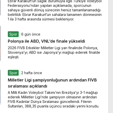
Ebrar Karakurt’un sağlık durumuyla ilgili Türkiye Voleybol
Federasyonu’ndan yapılan açıklamada, sporcunun
sahaya güvenli dönüş sürecinin henüz tamamlanamadığı
belirtildi. Ebrar Karakurt’un sahalara tamamen dönmesinin
1 ila 3 hafta arasında sürmesi bekleniyor.
Spor
6 gün önce
Polonya ile ABD, VNL’de finale yükseldi
2026 FIVB Erkekler Milletler Ligi yarı finalinde Polonya,
Slovenya’yı; ABD ise Japonya’yı mağlup ederek finalde
eşleşti.
Spor
2 hafta önce
Milletler Ligi şampiyonluğunun ardından FIVB
sıralaması açıklandı
A Milli Kadın Voleybol Takımı’nın Brezilya’yı 3-1 mağlup
ederek Milletler Ligi’nde şampiyon olmasının ardından
FIVB Kadınlar Dünya Sıralaması güncellendi. Filenin
Sultanları, 388,35 puanla üçüncü sıradaki yerini korudu.