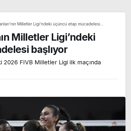
tanları’nın Milletler Ligi’ndeki üçüncü etap mücadelesi
ın Milletler Ligi’ndeki
elesi başlıyor
i 2026 FIVB Milletler Ligi ilk maçında
n Le
ı yazı:
ılma
Trendyol 1. Lig’de yeni