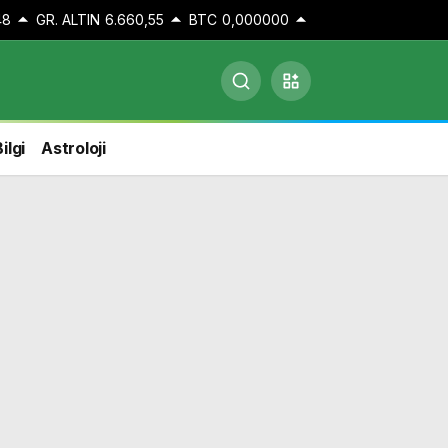
48
GR. ALTIN
6.660,55
BTC
0,000000
ilgi
Astroloji