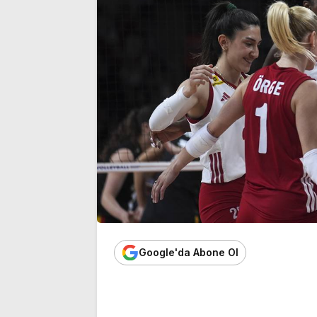
üyeliğinden istifa etti
noktası…’
Google'da Abone Ol