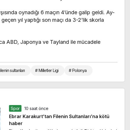
şısında oynadığı 6 maçın 4’ünde galip geldi. Ay-
e geçen yıl yaptığı son maçı da 3-2’lik skorla
ıca ABD, Japonya ve Tayland ile mücadele
ilenin sultanları
# Milletler Ligi
# Polonya
Spor
10 saat önce
Ebrar Karakurt’tan Filenin Sultanları’na kötü
haber