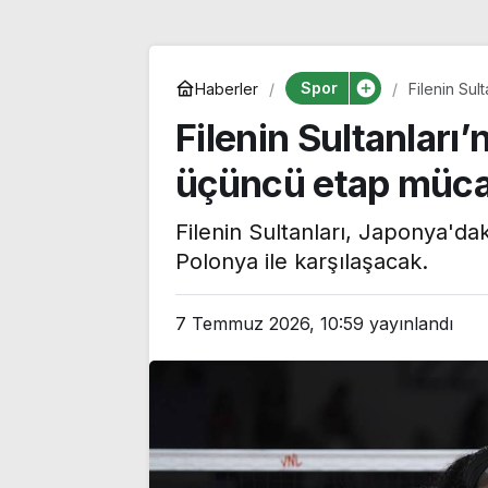
Spor
Haberler
Filenin Sul
başlıyor
Filenin Sultanları’n
üçüncü etap mücad
Filenin Sultanları, Japonya'dak
Polonya ile karşılaşacak.
7 Temmuz 2026, 10:59
yayınlandı
CHP’li Tepebaşı
Özgür Özel’de
Belediye Başkanı Ahmet
Monde’a çarpıc
Ataç, 54 yıllık parti
‘Bu sürecin kır