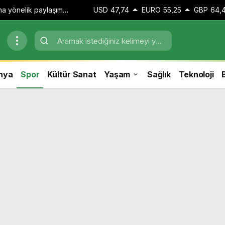
zına yönelik paylaşım
USD
47,74
EURO
55,25
GBP
64,
 adli kontrol kararı
nya
Spor
Kültür Sanat
Yaşam
Sağlık
Teknoloji
B