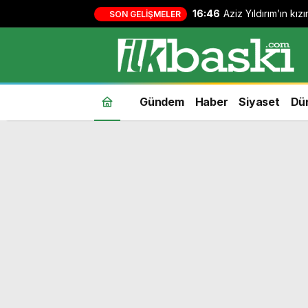
16:46
Aziz Yıldırım’ın kı
SON GELIŞMELER
yapan kişi hakkında
Gündem
Haber
Siyaset
Dü