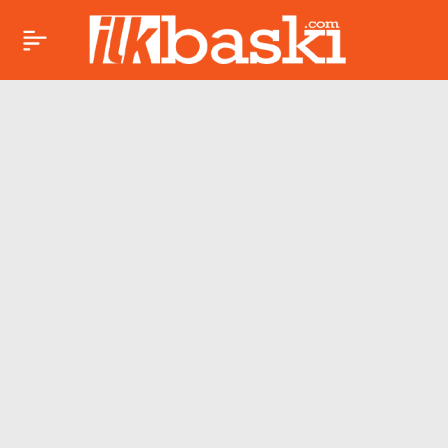
Uzman uyarısı:
Paylaş
Geçmeyen öksürüğe
dikkat!