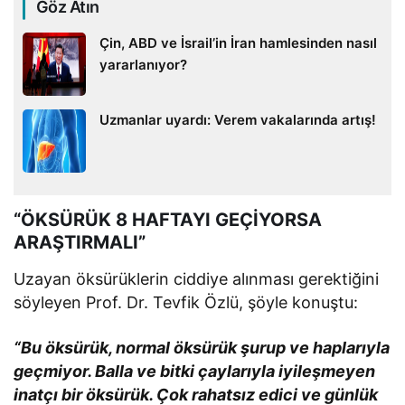
Göz Atın
Çin, ABD ve İsrail’in İran hamlesinden nasıl
yararlanıyor?
Uzmanlar uyardı: Verem vakalarında artış!
“ÖKSÜRÜK 8 HAFTAYI GEÇİYORSA
ARAŞTIRMALI”
Uzayan öksürüklerin ciddiye alınması gerektiğini
söyleyen Prof. Dr. Tevfik Özlü, şöyle konuştu:
“Bu öksürük, normal öksürük şurup ve haplarıyla
geçmiyor. Balla ve bitki çaylarıyla iyileşmeyen
inatçı bir öksürük. Çok rahatsız edici ve günlük