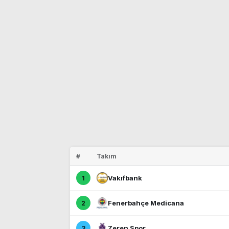
#
Takım
Vakıfbank
1
Fenerbahçe Medicana
2
Zeren Spor
3