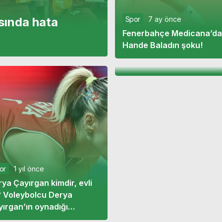
Spor
7 ay önce
sında hata
Spor
1 yıl önce
Fenerbahçe Medicana’da
Hande Baladın ima
Hande Baladın şoku!
hayranlarından 
or
1 yıl önce
ya Çayırgan kimdir, evli
? Voleybolcu Derya
ırgan’ın oynadığı
or
1 yıl önce
ımlar
v derbide zafer