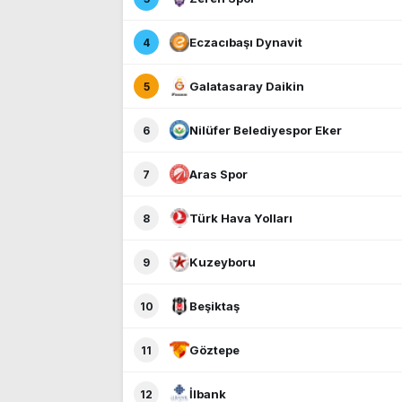
Eczacıbaşı Dynavit
4
Galatasaray Daikin
5
Nilüfer Belediyespor Eker
6
Aras Spor
7
Türk Hava Yolları
8
Kuzeyboru
9
Beşiktaş
10
Göztepe
11
İlbank
12