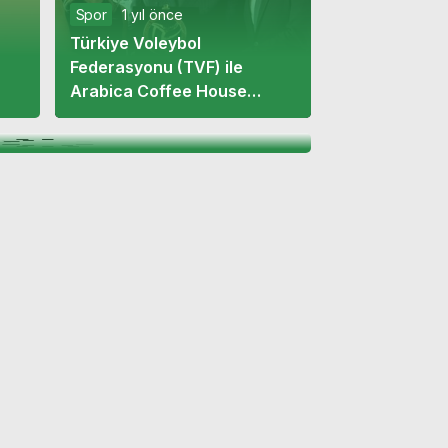
Spor
1 yıl önce
Türkiye Voleybol
Federasyonu (TVF) ile
j değiştirdi,
Arabica Coffee House
yorum yağdı!
arasında sponsorluk
anlaşması imzalandı
Spor
1 yıl önce
Filedeki dev derbide
Galatasaray, Fenerbahçe’yi