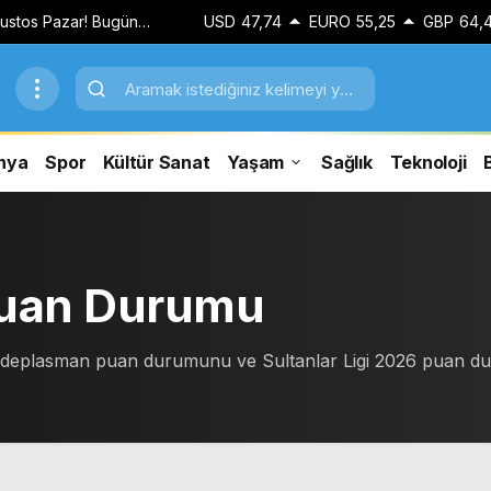
ğustos Pazar! Bugün
USD
47,74
EURO
55,25
GBP
64,
ar?
nya
Spor
Kültür Sanat
Yaşam
Sağlık
Teknoloji
B
 Puan Durumu
ev/deplasman puan durumunu ve Sultanlar Ligi 2026 puan