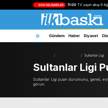
11:00
TV yayın akışı 9 A
SON GELIŞMELER
hangi kanalda ne v
Gündem
Haber
Siyaset
Dü
Haberler
Puan Durumu
Sultanlar Ligi
Sultanlar Ligi
Sultanlar Ligi puan durumunu, genel, 
görün.