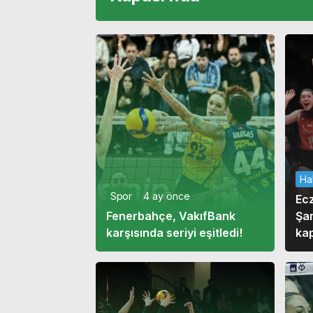
Ha
Spor
4 ay önce
Ec
Fenerbahçe, VakıfBank
Şam
karşısında seriyi eşitledi!
kap