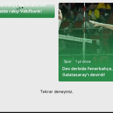
nerbahçe Medicana’nın:
alde rakip Vakıfbank!
Spor
1 yıl önce
Dev derbide Fenerbahçe,
Galatasaray’ı devirdi!
Tekrar deneyiniz.