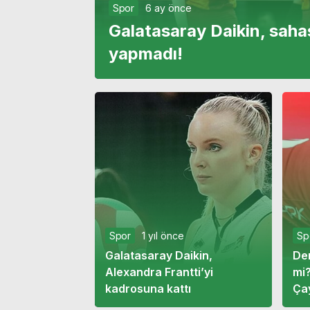
Spor
6 ay önce
Galatasaray Daikin, saha
yapmadı!
Spor
1 yıl önce
Sp
Galatasaray Daikin,
Der
Spor
1 yıl önce
Alexandra Frantti’yi
mi
Galatasaray’ın yıldızı GSM
kadrosuna kattı
Çay
Sp
operatörlerine ateş
tak
De