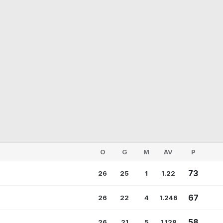
O
G
M
AV
P
73
26
25
1
1.22
67
26
22
4
1.246
58
26
21
5
1.128