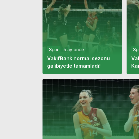
Spor
5 ay önce
Sp
VakıfBank normal sezonu
Va
galibiyetle tamamladı!
Ka