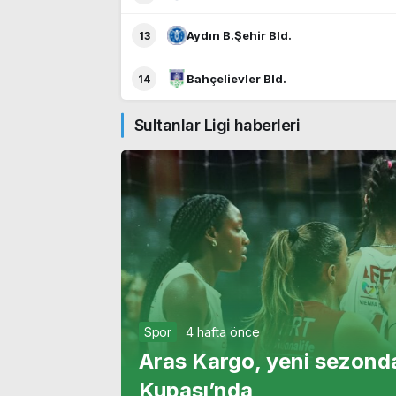
Aydın B.Şehir Bld.
13
Bahçelievler Bld.
14
Sultanlar Ligi haberleri
Spor
4 hafta önce
Aras Kargo, yeni sezond
Kupası’nda