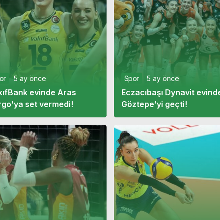
or
5 ay önce
Spor
5 ay önce
kıfBank evinde Aras
Eczacıbaşı Dynavit evind
rgo’ya set vermedi!
Göztepe’yi geçti!