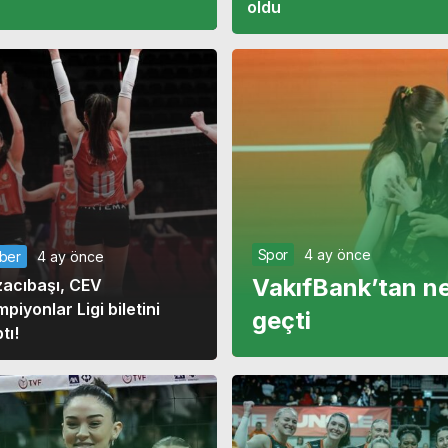
oldu
Spor
4 ay önce
ber
4 ay önce
VakıfBank’tan ne
zacıbaşı, CEV
piyonlar Ligi biletini
geçti
tı!