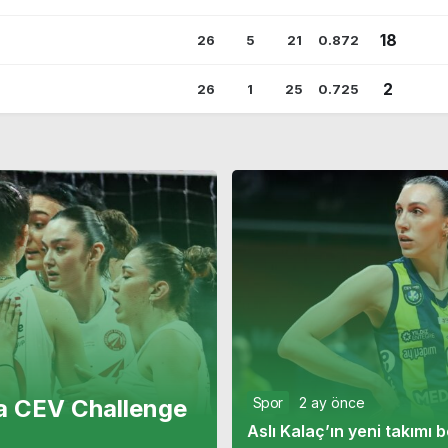
18
26
5
21
0.872
2
26
1
25
0.725
Spor
2 ay önce
a CEV Challenge
Aslı Kalaç’ın yeni takımı be