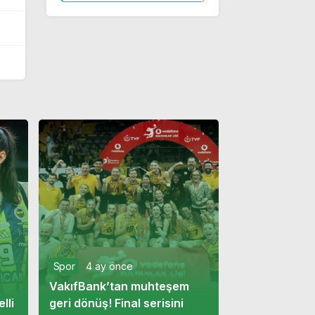
Spor
4 ay önce
VakıfBank’tan muhteşem
lli
geri dönüş! Final serisini