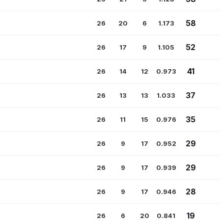
58
26
20
6
1.173
52
26
17
9
1.105
41
26
14
12
0.973
37
26
13
13
1.033
35
26
11
15
0.976
29
26
9
17
0.952
29
26
9
17
0.939
28
26
9
17
0.946
19
26
6
20
0.841