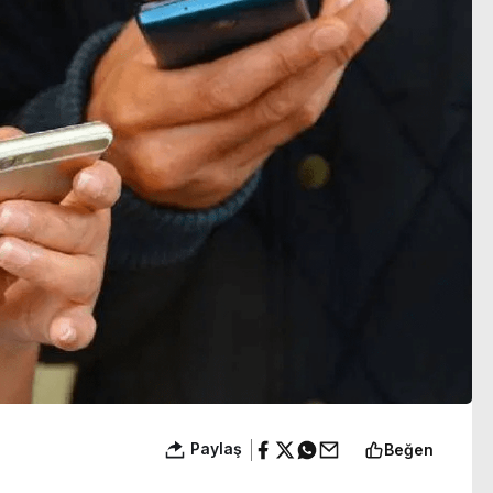
ıyor
yakışıklılık’
Paylaş
Beğen