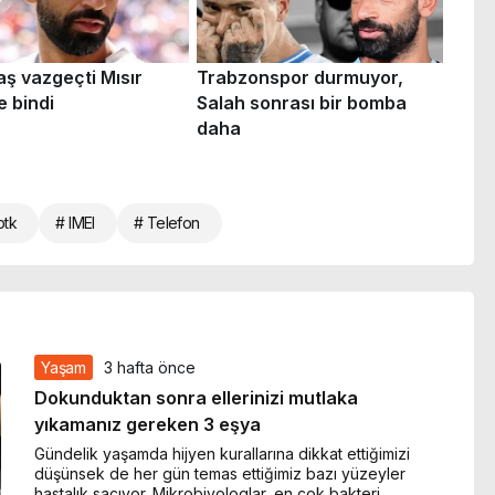
btk
# IMEI
# Telefon
Yaşam
3 hafta önce
Dokunduktan sonra ellerinizi mutlaka
yıkamanız gereken 3 eşya
Gündelik yaşamda hijyen kurallarına dikkat ettiğimizi
düşünsek de her gün temas ettiğimiz bazı yüzeyler
hastalık saçıyor. Mikrobiyologlar, en çok bakteri