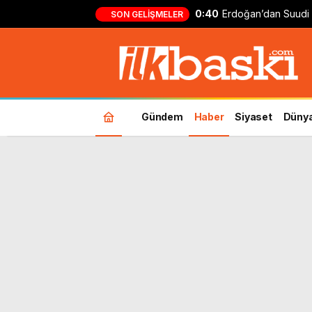
günübirlik çalışma z
SON GELIŞMELER
Gündem
Haber
Siyaset
Düny