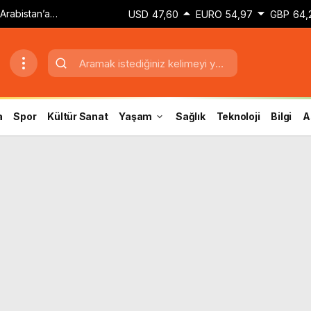
USD
47,60
EURO
54,97
GBP
64,
iyareti
a
Spor
Kültür Sanat
Yaşam
Sağlık
Teknoloji
Bilgi
A