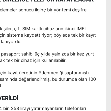
celemeler sonucu ilginç bir yöntemi deşifre
şiler, çift SIM kartlı cihazların ikinci IMEI
in sisteme kaydettiriyor; böylece tek bir kayıt
rlanıyordu.
saport sahibi üç yılda yalnızca bir kez yurt
k tek bir cihaz için kullanılabilir.
için kayıt ücretinin ödenmediği saptanmıştı.
apsamında değerlendirmiş, bu durumda olan 100
i.
ERİLDİ
4 bin 258 lirayı yatırmayanların telefonları