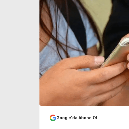
sinemalarda 6 yeni film
yoğunluğu art
Google'da Abone Ol