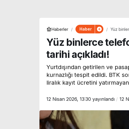
Haber
Haberler
Yüz binler
Yüz binlerce tele
tarihi açıkladı!
Yurtdışından getirilen ve pasa
kurnazlığı tespit edildi. BTK s
liralık kayıt ücretini yatırmaya
12 Nisan 2026, 13:30
yayınlandı
12 N
Korku, komedi, dram ve
Uzmanı uyardı
animasyon… Bu hafta
Akdeniz’de mi