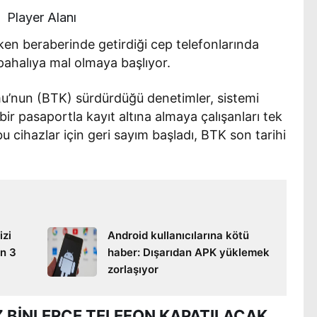
Player Alanı
ken beraberinde getirdiği cep telefonlarında
 pahalıya mal olmaya başlıyor.
rumu’nun (BTK) sürdürdüğü denetimler, sistemi
bir pasaportla kayıt altına almaya çalışanları tek
u cihazlar için geri sayım başladı, BTK son tarihi
izi
Android kullanıcılarına kötü
n 3
haber: Dışarıdan APK yüklemek
zorlaşıyor
YÜZ BİNLERCE TELEFON KAPATILACAK