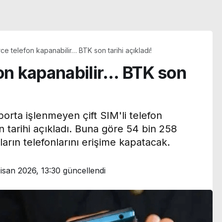
ce telefon kapanabilir… BTK son tarihi açıkladı!
fon kapanabilir… BTK son
porta işlenmeyen çift SIM'li telefon
on tarihi açıkladı. Buna göre 54 bin 258
nların telefonlarını erişime kapatacak.
isan 2026, 13:30
güncellendi
Türkan Şoray eski eşi
:
Cihan Ünal’a kayıtsız
kroplastik
kalmadı: ‘Bu ne