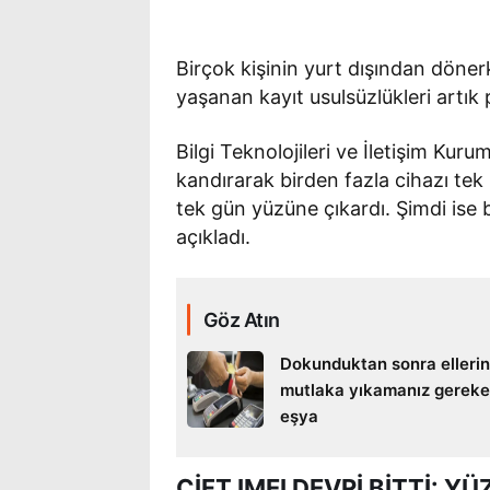
Birçok kişinin yurt dışından döner
yaşanan kayıt usulsüzlükleri artık
Bilgi Teknolojileri ve İletişim Ku
kandırarak birden fazla cihazı tek 
tek gün yüzüne çıkardı. Şimdi ise b
açıkladı.
Göz Atın
Dokunduktan sonra ellerin
mutlaka yıkamanız gereke
eşya
ÇİFT IMEI DEVRİ BİTTİ: 