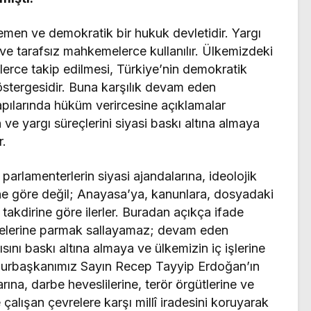
men ve demokratik bir hukuk devletidir. Yargı
z ve tarafsız mahkemelerce kullanılır. Ülkemizdeki
elerce takip edilmesi, Türkiye’nin demokratik
östergesidir. Buna karşılık devam eden
ılarında hüküm verircesine açıklamalar
 ve yargı süreçlerini siyasi baskı altına almaya
r.
 parlamenterlerin siyasi ajandalarına, ideolojik
rine göre değil; Anayasa’ya, kanunlara, dosyadaki
takdirine göre ilerler. Buradan açıkça ifade
elerine parmak sallayamaz; devam eden
sını baskı altına almaya ve ülkemizin iç işlerine
rbaşkanımız Sayın Recep Tayyip Erdoğan’ın
rına, darbe heveslilerine, terör örgütlerine ve
alışan çevrelere karşı millî iradesini koruyarak