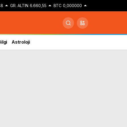
48
GR. ALTIN
6.660,55
BTC
0,000000
ilgi
Astroloji