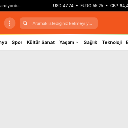
anılıyordu:
USD
47,74
EURO
55,25
GBP
64,
 Mora iddialarına
nya
Spor
Kültür Sanat
Yaşam
Sağlık
Teknoloji
B