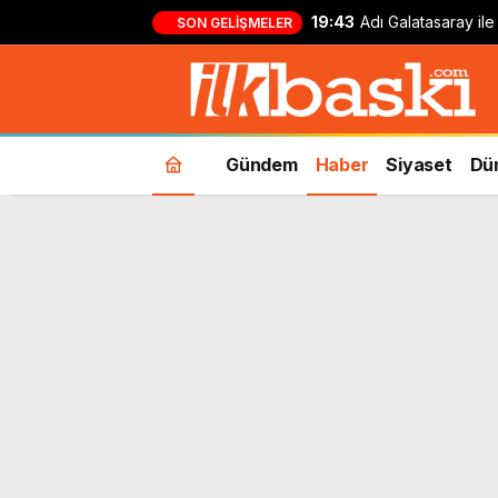
19:43
Adı Galatasaray ile 
SON GELIŞMELER
Farioli’den Radrigo
yanıt
Gündem
Haber
Siyaset
Dü