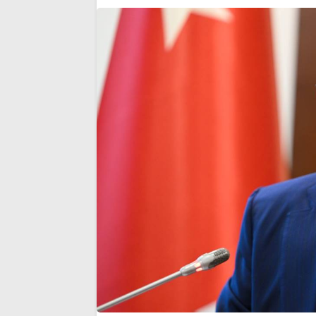
malzemesi yapmayın’
golle geçti