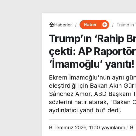
Haber
Haberler
Trump’ın 
Amor’dan 
Trump’ın ‘Rahip B
çekti: AP Raportö
‘İmamoğlu’ yanıtı!
Ekrem İmamoğlu'nun aynı gün 
eleştirdiği için Bakan Akın Gü
Aylin Nazlıaka’dan
Sánchez Amor, ABD Başkanı Tr
Eyüpsultan
sözlerini hatırlatarak, "Bakan 
aydınlatıcı yanıt bu" dedi.
Müftülüğü’ne tepki:
‘Çocuklarımızı
kutuplaşmanın
Frankfurt, Hull 
9 Temmuz 2026, 11:10
yayınlandı
9 