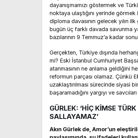
dayanışmamızı göstermek ve Türkiy
noktaya ulaştığını yerinde görmek
diploma davasının gelecek yılın ilk
bugün üç farklı davada savunma y
bazılarının 9 Temmuz’a kadar sonuç
Gerçekten, Türkiye dışında herhangi
mi? Eski İstanbul Cumhuriyet Başs
atanmasının ne anlama geldiğini he
reformun parçası olamaz. Çünkü E
uzaklaştırılması sürecinde siyasi bi
başaramadığını yargıyı ve savcıları 
GÜRLEK: ‘HİÇ KİMSE TÜR
SALLAYAMAZ’
Akın Gürlek de, Amor’un eleştiri
paylaşımında, şu ifadeleri kullan