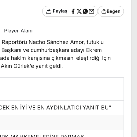
Paylaş
Beğen
Player Alanı
 Raportörü Nacho Sánchez Amor, tutuklu
B) Başkanı ve cumhurbaşkanı adayı Ekrem
da hakim karşısına çıkmasını eleştirdiği için
Akın Gürlek’e yanıt geldi.
EK EN İYİ VE EN AYDINLATICI YANIT BU”
TÜRK MAHKEMELERİNE PARMAK