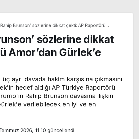
‘Rahip Brunson’ sözlerine dikkat çekti: AP Raportörü
Gürlek’e ‘İmamoğlu’ yanıtı!
runson’ sözlerine dikkat
rü Amor’dan Gürlek’e
üç ayrı davada hakim karşısına çıkmasını
rlek'in hedef aldığı AP Türkiye Raportörü
ump'ın Rahip Brunson davasına ilişkin
Gürlek'e verilebilecek en iyi ve en
Lionel Messi’nin babası
City iki
Jorge Messi hayatını
Temmuz 2026, 11:10
güncellendi