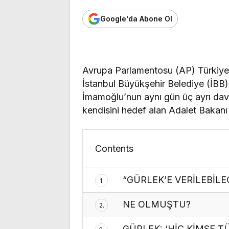
Google'da Abone Ol
Avrupa Parlamentosu (AP) Türkiye
İstanbul Büyükşehir Belediye (İB
İmamoğlu’nun aynı gün üç ayrı dava
kendisini hedef alan Adalet Bakanı 
Contents
“GÜRLEK’E VERİLEBİLEC
1.
NE OLMUŞTU?
2.
GÜRLEK: ‘HİÇ KİMSE 