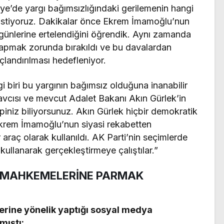
e’de yargı bağımsızlığındaki gerilemenin hangi
 istiyoruz. Dakikalar önce Ekrem İmamoğlu’nun
 günlerine ertelendiğini öğrendik. Aynı zamanda
apmak zorunda bırakıldı ve bu davalardan
landırılması hedefleniyor.
 biri bu yargının bağımsız olduğuna inanabilir
avcısı ve mevcut Adalet Bakanı Akın Gürlek’in
piniz biliyorsunuz. Akın Gürlek hiçbir demokratik
krem İmamoğlu’nun siyasi rekabetten
r araç olarak kullanıldı. AK Parti’nin seçimlerde
kullanarak gerçekleştirmeye çalıştılar.”
K MAHKEMELERİNE PARMAK
lerine yönelik yaptığı sosyal medya
mıştı: