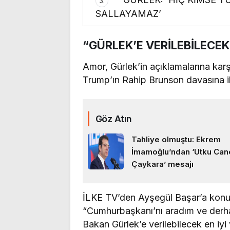
3.
SALLAYAMAZ’
“GÜRLEK’E VERİLEBİLECEK 
Amor, Gürlek’in açıklamalarına ka
Trump’ın Rahip Brunson davasına iliş
Göz Atın
Tahliye olmuştu: Ekrem
İmamoğlu’ndan ‘Utku Can
Çaykara’ mesajı
İLKE TV’den Ayşegül Başar’a konu
“Cumhurbaşkanı’nı aradım ve derhal
Bakan Gürlek’e verilebilecek en iyi 