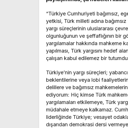
“Türkiye Cumhuriyeti bağımsız, ege
yetkisi, Türk milleti adına bağımsı
yargı süreçlerinin uluslararası çevr
olgunluğunun ve şeffaflığının bir g
yargılamalar hakkında mahkeme kap
yapılması, Türk yargısını hedef alan
çalışan kabul edilemez bir tutumdu
Türkiye’nin yargı süreçleri; yabancı
beklentilerine veya lobi faaliyetle
delillere ve bağımsız mahkemelerin 
ediyorum: Hiç kimse Türk mahkem
yargılamaları etkilemeye, Türk yargı
müdahale etmeye kalkamaz. Cumhu
liderliğinde Türkiye; vesayet odakla
dışarıdan demokrasi dersi vermeye ç