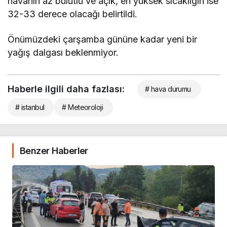
havanın az bulutlu ve açık, en yüksek sıcaklığın ise
32-33 derece olacağı belirtildi.
Önümüzdeki çarşamba gününe kadar yeni bir
yağış dalgası beklenmiyor.
Haberle ilgili daha fazlası:
# hava durumu
# istanbul
# Meteoroloji
Benzer Haberler