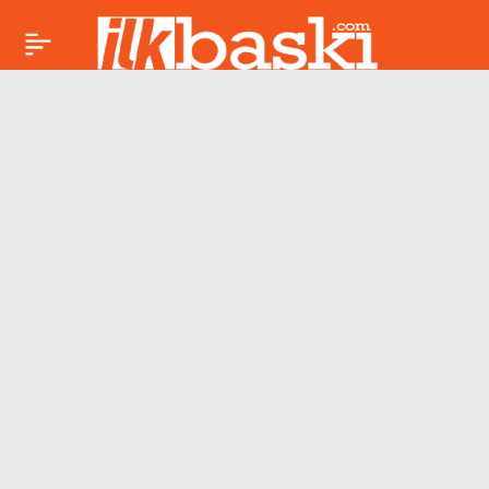
AKOM’dan İstanbul’a
Paylaş
saatli sağanak yağış
uyarısı