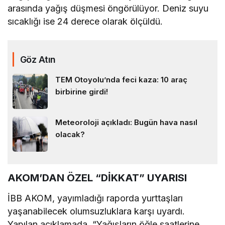
arasında yağış düşmesi öngörülüyor. Deniz suyu
sıcaklığı ise 24 derece olarak ölçüldü.
Göz Atın
TEM Otoyolu’nda feci kaza: 10 araç
birbirine girdi!
Meteoroloji açıkladı: Bugün hava nasıl
olacak?
AKOM’DAN ÖZEL “DİKKAT” UYARISI
İBB AKOM, yayımladığı raporda yurttaşları
yaşanabilecek olumsuzluklara karşı uyardı.
Yapılan açıklamada, “Yağışların öğle saatlerine