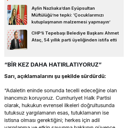
Aylin Nazlıaka’dan Eyüpsultan
Müftülüğü’ne tepki: ‘Çocuklarımızı
kutuplaşmanın malzemesi yapmayın’
CHP’li Tepebaşı Belediye Başkanı Ahmet
Ataç, 54 yıllık parti üyeliğinden istifa etti
“BİR KEZ DAHA HATIRLATIYORUZ”
Sarı, açıklamalarını şu şekilde sürdürdü:
“Adaletin eninde sonunda tecelli edeceğine olan
inancımızı koruyoruz. Cumhuriyet Halk Partisi
olarak, hukukun evrensel ilkeleri doğrultusunda
tutuksuz yargılamanın esas, tutuklamanın ise
istisna olması gerektiğini; herkes için adil
yargılanma ve etkin savunma hakkının güvence