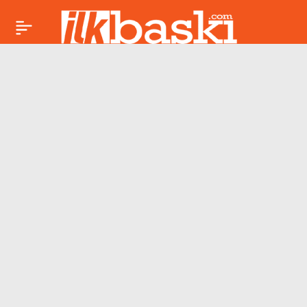
AKOM tarih verdi:
Paylaş
İstanbul’da sıcaklıklar
aniden düşecek