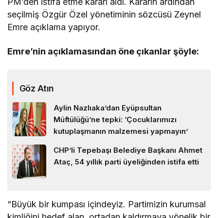
PM’den istifa etme kararı aldı. Kararın ardından
seçilmiş Özgür Özel yönetiminin sözcüsü Zeynel
Emre açıklama yapıyor.
Emre’nin açıklamasından öne çıkanlar şöyle:
Göz Atın
Aylin Nazlıaka’dan Eyüpsultan
Müftülüğü’ne tepki: ‘Çocuklarımızı
kutuplaşmanın malzemesi yapmayın’
CHP’li Tepebaşı Belediye Başkanı Ahmet
Ataç, 54 yıllık parti üyeliğinden istifa etti
“Büyük bir kumpası içindeyiz. Partimizin kurumsal
kimliğini hedef alan, ortadan kaldırmaya yönelik bir