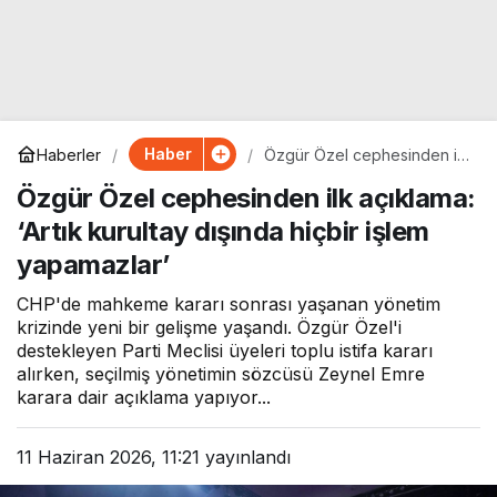
Haber
Haberler
Özgür Özel cephesinden ilk
açıklama: ‘Artık kurultay
Özgür Özel cephesinden ilk açıklama:
dışında hiçbir işlem
yapamazlar’
‘Artık kurultay dışında hiçbir işlem
yapamazlar’
CHP'de mahkeme kararı sonrası yaşanan yönetim
krizinde yeni bir gelişme yaşandı. Özgür Özel'i
destekleyen Parti Meclisi üyeleri toplu istifa kararı
alırken, seçilmiş yönetimin sözcüsü Zeynel Emre
karara dair açıklama yapıyor...
11 Haziran 2026, 11:21
yayınlandı