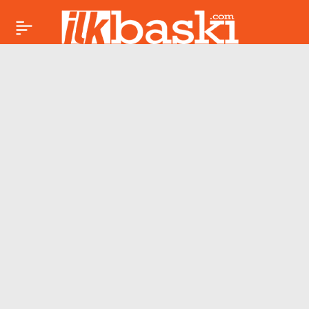
Özgür Özel ekibi Parti
Paylaş
Meclisi’nden istifa
etti: Kurultay hamlesi