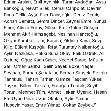
Ednan Arslan, Erbil Aydınlık, Turan Aydoğan, Aysu
Bankoğlu, Nevaf Bilek, Cemal Canpolat, Devrim
Barış Çelik, Ayşe Eser Danışoğlu, Deniz Demir,
Adnan Demirci, Semra Dinçer, Zeynel Emre, Yunus
Emre, Alirıza Erbay, Gürsel Erol, Gökçe Gökçen,
Mehmet Akif Hamzaçebi, Neslihan Hancıoğlu,
Özgür Karabat, Ulaş Karasu, Yıldırım Kaya, Sevgi
Kılıç, Bülent Kuşoğlu, Rıfat Turuntay Nalbantoğlu,
Aylin Nazlıaka, Hakkı Suha Okay, Faik Öztrak, Ali
Öztunç, Oğuz Kaan Salıcı, Necdet Saraç, Müslim
Sarı, Orhan Sarıbal, Selin Sayek Böke, Yaşar
Seyman, Burhan Şenatalar, Berhan Şimşek, Sezgin
Tanrıkulu, Tahsin Tarhan, Gamze Taşcıer, Yüksel
Taşkın, Bülent Tezcan, Erdoğan Toprak, Seyit
Torun, Mehmet Tüm, Ahmet Hakan Uyanık, Hasan
Efe Uyar, Pınar Uzun Okakın, Aylin Yaman,
Hüseyin Yaşar, Emre Yılmaz, Gökan Zeybek.”