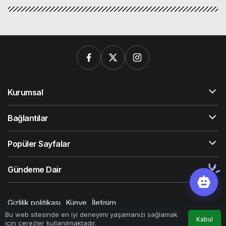
Kurumsal
Bağlantılar
Popüler Sayfalar
Gündeme Dair
Gizlilik politikası
Künye
İletişim
© Telif Hakkı 2026, Tüm Hakları Saklıdır
Bu web sitesinde en iyi deneyimi yaşamanızı sağlamak
Kabul
için çerezler kullanılmaktadır.