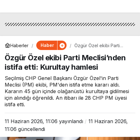
Haber
Haberler
Özgür Özel ekibi Parti
Meclisi’nden istifa etti:
Özgür Özel ekibi Parti Meclisi’nden
Kurultay hamlesi
istifa etti: Kurultay hamlesi
Seçilmiş CHP Genel Başkanı Özgür Özel'in Parti
Meclisi (PM) ekibi, PM'den istifa etme kararı aldı.
Kararın 45 gün içinde olağanüstü kurultaya gidilmesi
için alındığı öğrenildi. An itibarı ile 28 CHP PM üyesi
istifa etti.
11 Haziran 2026, 11:06
yayınlandı
11 Haziran 2026,
11:06
güncellendi