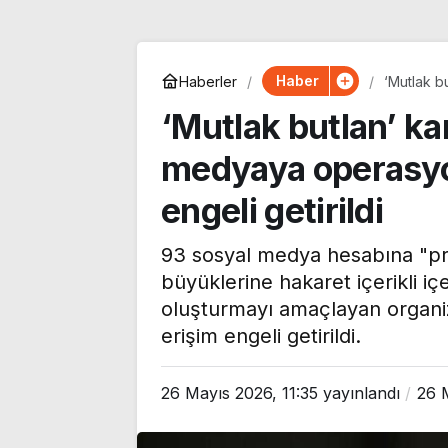
Haber
Haberler
‘Mutlak b
erişim eng
‘Mutlak butlan’ ka
medyaya operasyo
engeli getirildi
93 sosyal medya hesabına "pro
büyüklerine hakaret içerikli iç
oluşturmayı amaçlayan organize 
erişim engeli getirildi.
CHP’li Tepebaşı
Özgür Özel’de
Belediye Başkanı Ahmet
Monde’a çarpıc
26 Mayıs 2026, 11:35
yayınlandı
26 
Ataç, 54 yıllık parti
‘Bu sürecin kır