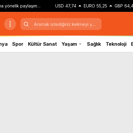
zına yönelik paylaşım
USD
47,74
EURO
55,25
GBP
64,
 adli kontrol kararı
nya
Spor
Kültür Sanat
Yaşam
Sağlık
Teknoloji
B