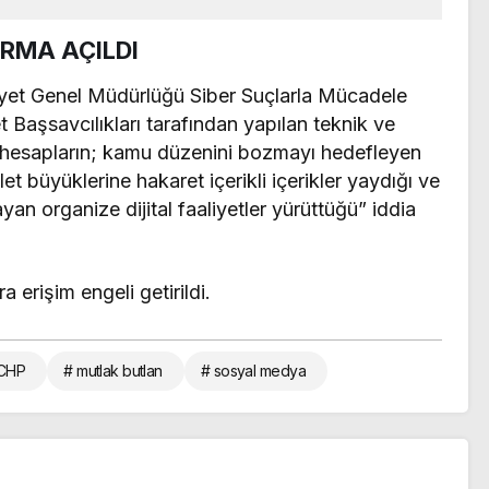
oldu
RMA AÇILDI
et Genel Müdürlüğü Siber Suçlarla Mücadele
t Başsavcılıkları tarafından yapılan teknik ve
 hesapların; kamu düzenini bozmayı hedefleyen
et büyüklerine hakaret içerikli içerikler yaydığı ve
n organize dijital faaliyetler yürüttüğü” iddia
erişim engeli getirildi.
CHP
# mutlak butlan
# sosyal medya