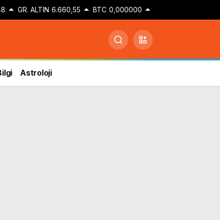
48
GR. ALTIN
6.660,55
BTC
0,000000
ilgi
Astroloji