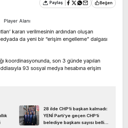
Paylaş
Beğen
Player Alanı
lan’ kararı verilmesinin ardından oluşan
medyada da yeni bir “erişim engelleme” dalgası
ığı koordinasyonunda, son 3 günde yapılan
 iddiasıyla 93 sosyal medya hesabına erişim
28 ilde CHP’li başkan kalmadı:
llık
YENİ Parti’ye geçen CHP’li
i
belediye başkanı sayısı belli