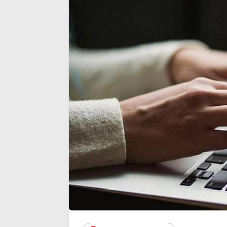
üyeliğinden istifa etti
noktası…’