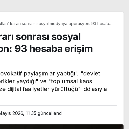
utlan’ kararı sonrası sosyal medyaya operasyon: 93 hesaba
eli getirildi
rarı sonrası sosyal
n: 93 hesaba erişim
vokatif paylaşımlar yaptığı", "devlet
erikler yaydığı" ve "toplumsal kaos
dijital faaliyetler yürüttüğü" iddiasıyla
n Le
ı yazı:
Mayıs 2026, 11:35
güncellendi
ılma
Trendyol 1. Lig’de yeni