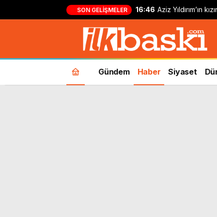
16:46
Aziz Yıldırım’ın kı
SON GELIŞMELER
yapan kişi hakkında
Gündem
Haber
Siyaset
Dü