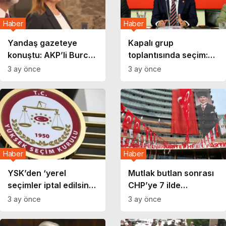
Haber
Haber
Yandaş gazeteye
Kapalı grup
konuştu: AKP’li Burcu
toplantısında seçim:
Köksal ‘mutlak butlana
Özgür Özel, CHP’nin
3 ay önce
3 ay önce
saygı’ istedi!
Grup Başkanı oldu
Haber
Haber
YSK’den ‘yerel
Mutlak butlan sonrası
seçimler iptal edilsin’
CHP’ye 7 ilde
başvurusuna ret
‘kurultay’ operasyonu:
3 ay önce
3 ay önce
13 gözaltı!