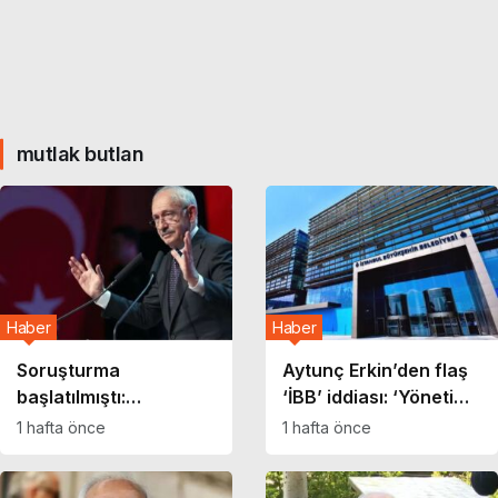
mutlak butlan
Haber
Haber
Soruşturma
Aytunç Erkin’den flaş
başlatılmıştı:
‘İBB’ iddiası: ‘Yönetim
Gazeteciler ‘figüran’
el değiştirebilir’
1 hafta önce
1 hafta önce
haberi nedeniyle
ifadeye çağırıldı