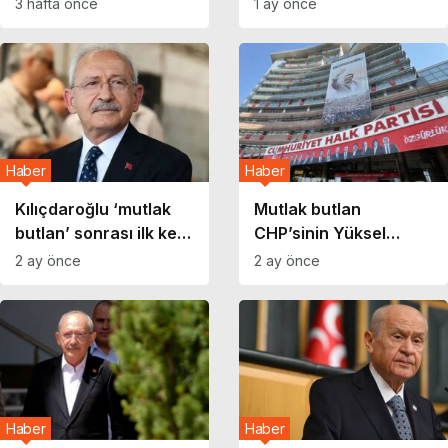
3 hafta önce
1 ay önce
56 gün sonra
çıkacak?
Yargıtay’da
Haber
Haber
Kılıçdaroğlu ‘mutlak
Mutlak butlan
butlan’ sonrası ilk kez
CHP’sinin Yüksel
canlı yayına çıktı
Disiplin Kurulu, yarın
2 ay önce
2 ay önce
toplanacak
Haber
Haber