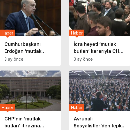
Haber
Haber
Cumhurbaşkanı
İcra heyeti ‘mutlak
Erdoğan ‘mutlak
butlan’ kararıyla CHP
butlan’ sessizliğini
Genel Merkezi’ne
3 ay önce
3 ay önce
korudu
gidiyor!
Haber
Haber
CHP’nin ‘mutlak
Avrupalı
butlan’ itirazına
Sosyalistler’den tepki: