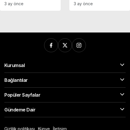
mahkemeden ret
“Muhalefeti susturma
3 ay önce
3 ay önce
operasyonu tam gaz!’
Kurumsal
Bağlantılar
Popüler Sayfalar
Gündeme Dair
Gizlilik politikası
Künye
İletişim