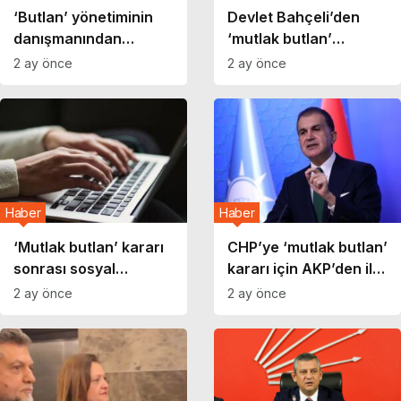
‘Butlan’ yönetiminin
Devlet Bahçeli’den
danışmanından
‘mutlak butlan’
gazetecilere çirkin
açıklaması: ‘Yargıtay
2 ay önce
2 ay önce
itham: ‘Sarı zarf
bir an önce kararını
alıyorlar’
vermeli’
Haber
Haber
‘Mutlak butlan’ kararı
CHP’ye ‘mutlak butlan’
sonrası sosyal
kararı için AKP’den ilk
medyaya operasyon:
açıklama geldi
2 ay önce
2 ay önce
93 hesaba erişim
engeli getirildi