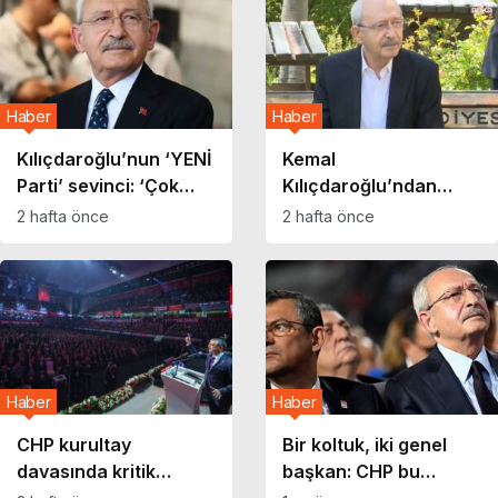
Haber
Haber
Kılıçdaroğlu’nun ‘YENİ
Kemal
Parti’ sevinci: ‘Çok
Kılıçdaroğlu’ndan
şükür arınma
Ankara’da sessiz
2 hafta önce
2 hafta önce
gerçekleşti’
sedasız esnaf ziyareti:
Duyurusu yapılmadı
Haber
Haber
CHP kurultay
Bir koltuk, iki genel
davasında kritik
başkan: CHP bu
gelişme: Butlan kararı
kaostan nasıl