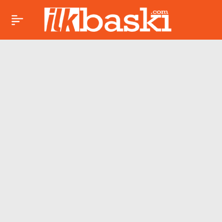
Dilek İmamoğlu’ndan
Paylaş
yandaş basına mesaj:
‘Basın neden
duruşmalara
gelmiyor?’