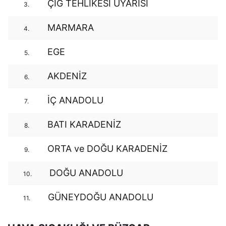
ÇIĞ TEHLİKESİ UYARISI
3.
MARMARA
4.
EGE
5.
AKDENİZ
6.
İÇ ANADOLU
7.
BATI KARADENİZ
8.
ORTA ve DOĞU KARADENİZ
9.
DOĞU ANADOLU
10.
GÜNEYDOĞU ANADOLU
11.