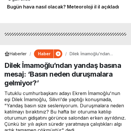
Bugün hava nasıl olacak? Meteoroloji il il açıkladı
Haber
Haberler
Dilek İmamoğlu’ndan
yandaş basına mesaj: ‘Basın
Dilek İmamoğlu’ndan yandaş basına
neden duruşmalara
gelmiyor?’
mesaj: ‘Basın neden duruşmalara
gelmiyor?’
Tutuklu cumhurbaşkanı adayı Ekrem İmamoğlu'nun
eşi Dilek İmamoğlu, Silivri'de yaptığı konuşmada,
"Yandaş basın size sesleniyorum. Duruşmalara neden
katılmayı bıraktınız? Bu hafta bir oturuma katılıp
oturumun gidişatını görünce salondan erken ayrıldınız.
Çünkü bir yılı aşkın süredir yaratmaya çalıştıkları algı
artık tamamen çökmüştür" dedi.