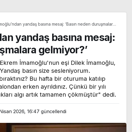
moğlu’ndan yandaş basına mesaj: ‘Basın neden duruşmalara
’
dan yandaş basına mesaj:
şmalara gelmiyor?’
 Ekrem İmamoğlu'nun eşi Dilek İmamoğlu,
"Yandaş basın size sesleniyorum.
raktınız? Bu hafta bir oturuma katılıp
londan erken ayrıldınız. Çünkü bir yılı
ıkları algı artık tamamen çökmüştür" dedi.
‘Terörsüz Türkiye’
Nisan 2026, 16:47
güncellendi
sürecinde kritik aşama:
zona
‘Çerçeve yasa’