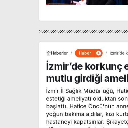
Haber
Haberler
İzmir’de k
olmadı
İzmir’de korkunç e
mutlu girdiği amel
İzmir İl Sağlık Müdürlüğü, Hat
estetiği ameliyatı olduktan son
başlattı. Hatice Öncü'nün ann
yoğun bakıma aldılar, kızı kur
hastaneyi kapatsınlar. Şikayet