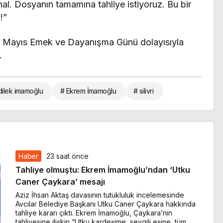
al. Dosyanın tamamına tahliye istiyoruz. Bu bir
!”
 Mayıs Emek ve Dayanışma Günü dolayısıyla
.
dilek imamoğlu
# Ekrem İmamoğlu
# silivri
Haber
23 saat önce
Tahliye olmuştu: Ekrem İmamoğlu’ndan ‘Utku
Caner Çaykara’ mesajı
Aziz İhsan Aktaş davasının tutukluluk incelemesinde
Avcılar Belediye Başkanı Utku Caner Çaykara hakkında
tahliye kararı çıktı. Ekrem İmamoğlu, Çaykara’nın
tahliyesine ilişkin “Utku kardeşime, sevgili eşine, tüm