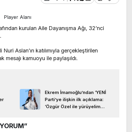
Player Alanı
afından kurulan Aile Dayanışma Ağı, 32’nci
.
Nuri Aslan’ın katılımıyla gerçekleştirilen
ak mesajı kamuoyu ile paylaşıldı.
Ekrem İmamoğlu’ndan ‘YENİ
er
Parti’ye ilişkin ilk açıklama:
‘Özgür Özel ile yürüyelim
arkadaşlar!’
İYORUM”