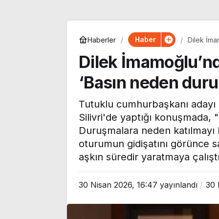
Haber
Haberler
Dilek İma
gelmiyor?
Dilek İmamoğlu’n
‘Basın neden duru
Tutuklu cumhurbaşkanı adayı
Silivri'de yaptığı konuşmada, 
Duruşmalara neden katılmayı bı
oturumun gidişatını görünce sa
aşkın süredir yaratmaya çalışt
Hull City Teknik
Direktörü Jakirovic’ten
30 Nisan 2026, 16:47
yayınlandı
30 
Beşiktaş itirafı: ‘Her
zaman bir şeyler
Manisa FK, se