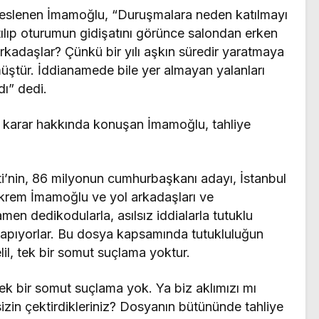
eslenen İmamoğlu, “Duruşmalara neden katılmayı
tılıp oturumun gidişatını görünce salondan erken
rkadaşlar? Çünkü bir yılı aşkın süredir yaratmaya
müştür. İddianamede bile yer almayan yalanları
ı” dedi.
 karar hakkında konuşan İmamoğlu, tahliye
’nin, 86 milyonun cumhurbaşkanı adayı, İstanbul
krem İmamoğlu ve yol arkadaşları ve
amen dedikodularla, asılsız iddialarla tutuklu
 yapıyorlar. Bu dosya kapsamında tutukluluğun
lil, tek bir somut suçlama yoktur.
 tek bir somut suçlama yok. Ya biz aklımızı mı
izin çektirdikleriniz? Dosyanın bütününde tahliye