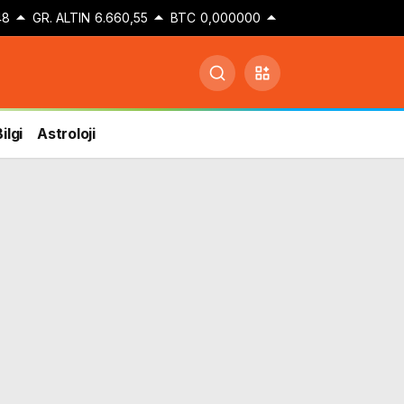
48
GR. ALTIN
6.660,55
BTC
0,000000
ilgi
Astroloji