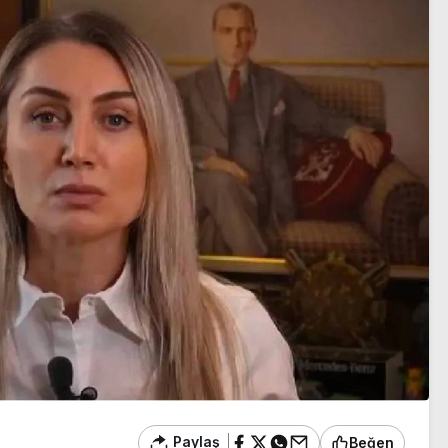
ladı
komisyondan geçti
Paylaş
Beğen