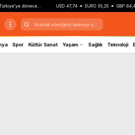
Türkiye’ye dönecek
USD
47,74
EURO
55,25
GBP
64,
transfer açıklaması
nya
Spor
Kültür Sanat
Yaşam
Sağlık
Teknoloji
B