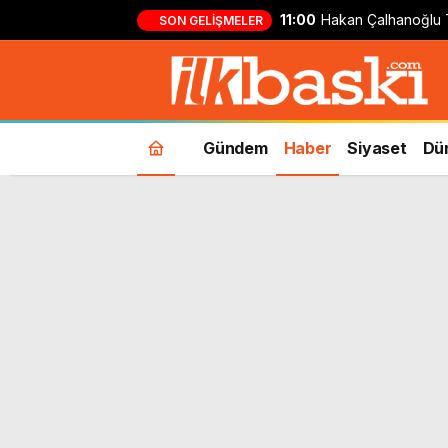
11:00
Hakan Çalhanoğlu 
SON GELIŞMELER
mi? Milli yıldızdan 
Gündem
Haber
Siyaset
Dü