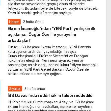
ailesine ve sevenlerine geçmiş olsun dileklerimi
iletiyorum. Bu zulüm öyle de bitecek, böyle de bitecek.
Yeter ki sandık gelsin” mesajını paylaştı.
Haber
2 hafta önce
Ekrem İmamoğlu’ndan ‘YENİ Parti’ye ilişkin ilk
açıklama: ‘Özgür Özel ile yürüyelim
arkadaşlar!’
Tutuklu İBB Başkanı Ekrem İmamoğlu, YENİ Parti’nin
kuruluşunun ardından yayımladığı mesajda
Cumhurbaşkanlığı Hükümet Sistemi’ni ve Erdoğan
hükümetini eleştirdi. “Yeni nesil siyaset, yeni bir
başlangıçtır; tercih değil, zorunluluktur” diyen İmamoğlu,
yurttaşları YENİ Parti Genel Başkanı Özgür Özel ile
birlikte mücadele etmeye çağırdı.
Siyaset
3 hafta önce
İBB Davası’nda reddi hâkim talebi reddedildi
CHP’nin tutuklu Cumhurbaşkanı Adayı ve İBB Başkanı
Ekrem İmamoğlu’nun avukatları, mahkeme heyetinin
reddi talebiyle yaptıkları başvurudan sonuç alamadı.