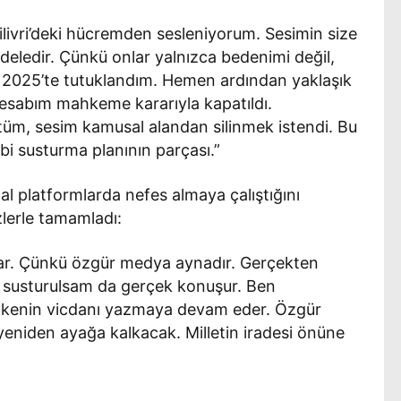
ilivri’deki hücremden sesleniyorum. Sesimin size
adeledir. Çünkü onlar yalnızca bedenimi değil,
t 2025’te tutuklandım. Hemen ardından yaklaşık
hesabım mahkeme kararıyla kapatıldı.
ntüm, sesim kamusal alandan silinmek istendi. Bu
kibi susturma planının parçası.”
tal platformlarda nefes almaya çalıştığını
zlerle tamamladı:
lar. Çünkü özgür medya aynadır. Gerçekten
en susturulsam da gerçek konuşur. Ben
ülkenin vicdanı yazmaya devam eder. Özgür
eniden ayağa kalkacak. Milletin iradesi önüne