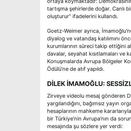
ortaya koymaktadır: Demokrasinin
tartışma şehirlerde doğar. Canlı b
oluşturur” ifadelerini kullandı.
Goetz-Weimer ayrıca, İmamoğlu’nun 
diyalog ve vatandaş katılımını önc
kurumlarının süreci takip ettiğini
davalar, seyahat kısıtlamaları ve 
Konuşmalarda Avrupa Bölgeler Ko
Ödülü’ne de atıf yapıldı.
DİLEK İMAMOĞLU: SESSİZ
Zirveye videolu mesaj gönderen Di
yargılandığını, bağımsız yayın org
hesaplarının mahkeme kararlarıyla 
bir Türkiye’nin Avrupa’nın da sor
mesajında şu sözlere yer verdi: