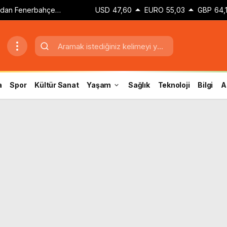
dan Fenerbahçe
USD
47,60
EURO
55,03
GBP
64,
a
Spor
Kültür Sanat
Yaşam
Sağlık
Teknoloji
Bilgi
A