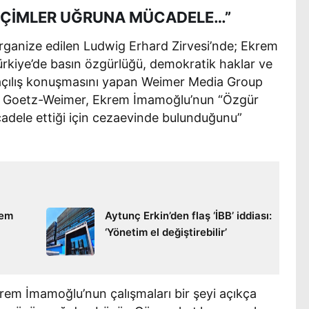
EÇİMLER UĞRUNA MÜCADELE…”
ganize edilen Ludwig Erhard Zirvesi’nde; Ekrem
ürkiye’de basın özgürlüğü, demokratik haklar ve
in açılış konuşmasını yapan Weimer Media Group
e Goetz-Weimer, Ekrem İmamoğlu’nun “Özgür
adele ettiği için cezaevinde bulunduğunu”
nem
Aytunç Erkin’den flaş ‘İBB’ iddiası:
‘Yönetim el değiştirebilir’
m İmamoğlu’nun çalışmaları bir şeyi açıkça