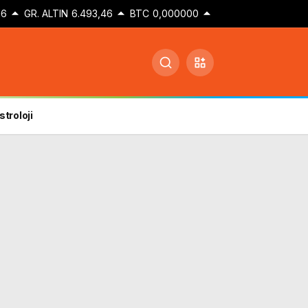
16
GR. ALTIN
6.493,46
BTC
0,000000
stroloji