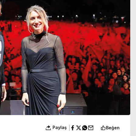
gözaltına alındı
Paylaş
Beğen