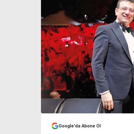
durum belli oldu
açıklaması
Google'da Abone Ol