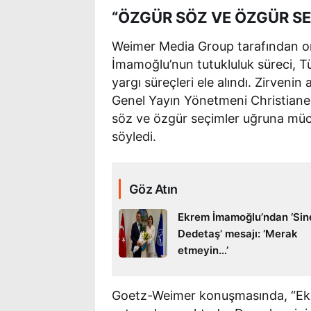
“ÖZGÜR SÖZ VE ÖZGÜR S
Weimer Media Group tarafından or
İmamoğlu’nun tutukluluk süreci, T
yargı süreçleri ele alındı. Zirven
Genel Yayın Yönetmeni Christian
söz ve özgür seçimler uğruna müc
söyledi.
Göz Atın
Ekrem İmamoğlu’ndan ‘Si
Dedetaş’ mesajı: ‘Merak
etmeyin…’
Goetz-Weimer konuşmasında, “Ekre