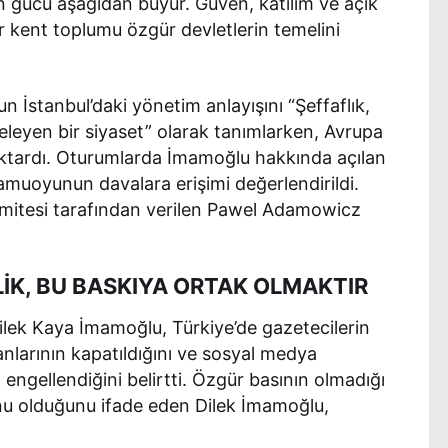
 gücü aşağıdan büyür. Güven, katılım ve açık
ir kent toplumu özgür devletlerin temelini
İstanbul’daki yönetim anlayışını “Şeffaflık,
eleyen bir siyaset” olarak tanımlarken, Avrupa
 aktardı. Oturumlarda İmamoğlu hakkında açılan
kamuoyunun davalara erişimi değerlendirildi.
mitesi tarafından verilen Pawel Adamowicz
LİK, BU BASKIYA ORTAK OLMAKTIR
lek Kaya İmamoğlu, Türkiye’de gazetecilerin
anlarının kapatıldığını ve sosyal medya
engellendiğini belirtti. Özgür basının olmadığı
unu olduğunu ifade eden Dilek İmamoğlu,