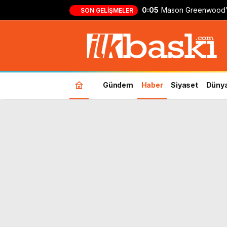
0:05
Mason Greenwood’
SON GELIŞMELER
formasıyla ilk gol!
Gündem
Haber
Siyaset
Düny