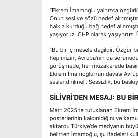
“Ekrem İmamoğlu yalnızca özgürlü
Onun sesi ve sözü hedef alınmıştı
halkla kurduğu bağ hedef alınmıştı
yaşıyoruz. CHP olarak yaşıyoruz. Ü
“Bu bir iç mesele değildir. Özgür b
hepimizin, Avrupa’nın da sorunudu
görüşmede, her müzakerede basın ö
Ekrem İmamoğlu’nun davası Avrupa 
seslendirilmeli. Sessizlik, bu baskı
SİLİVRİ’DEN MESAJ: BU Bİ
Mart 2025’te tutuklanan Ekrem İm
posterlerinin kaldırıldığını ve ka
aktardı. Türkiye’de medyanın büy
belirten İmamoğlu, şu ifadeleri kul