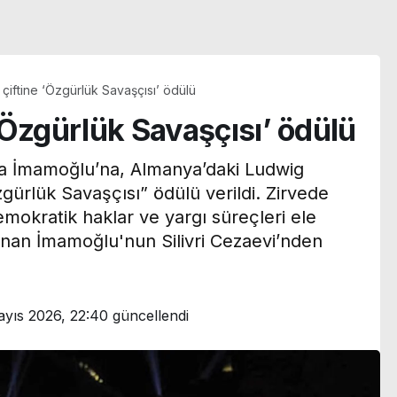
çiftine ‘Özgürlük Savaşçısı’ ödülü
‘Özgürlük Savaşçısı’ ödülü
a İmamoğlu’na, Almanya’daki Ludwig
ürlük Savaşçısı” ödülü verildi. Zirvede
mokratik haklar ve yargı süreçleri ele
lanan İmamoğlu'nun Silivri Cezaevi’nden
yıs 2026, 22:40
güncellendi
n
Menderes Belediye
Başkan Yardımcısı
transfer
Rüzgar Sönmez