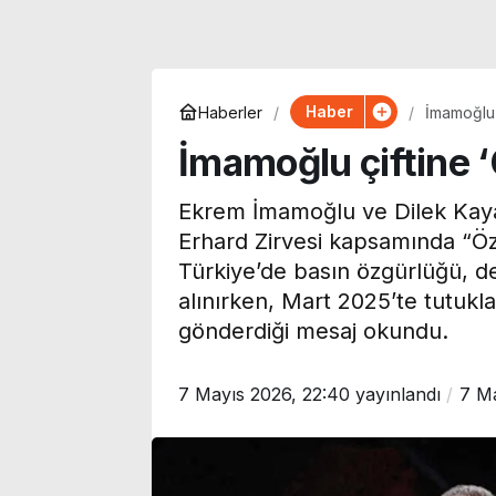
Haber
Haberler
İmamoğlu 
İmamoğlu çiftine 
Ekrem İmamoğlu ve Dilek Kay
Erhard Zirvesi kapsamında “Özg
Türkiye’de basın özgürlüğü, de
alınırken, Mart 2025’te tutuk
gönderdiği mesaj okundu.
7 Mayıs 2026, 22:40
yayınlandı
7 Ma
Özgür Ceylan duyurdu:
Galatasaray’ı
YENİ Parti’nin bağış
gündemindeki
kampanyasında son
Batrakov’dan 