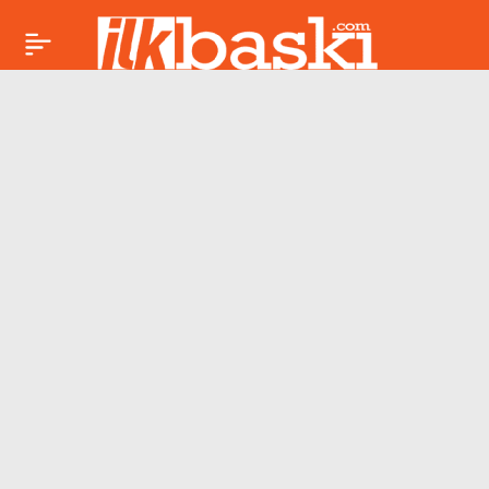
Meclis’te site
aidatlarına ilişkin
düzenlemeyi de
içeren teklif kabul
edildi