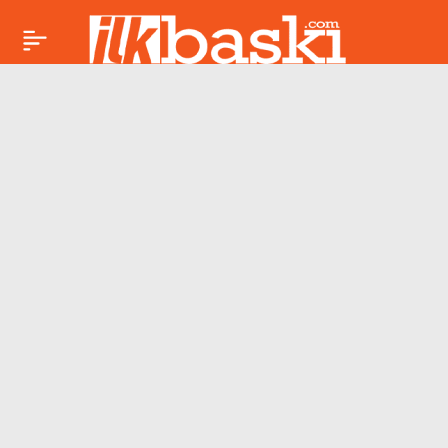
İsrail, Küresel Sumud
Paylaş
Filosu’na müdahale
etti, Türk
vatandaşlarına uyarı