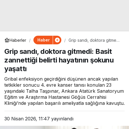
Haber
Haberler
Grip sandı, doktora gitmedi:
Basit zannettiği belirti
Grip sandı, doktora gitmedi: Basit
hayatının şokunu yaşattı
zannettiği belirti hayatının şokunu
yaşattı
Gribal enfeksiyon geçirdiğini düşünen ancak yapılan
tetkikler sonucu 4. evre kanser tanısı konulan 23
yaşındaki Talha Taşpınar, Ankara Atatürk Sanatoryum
Eğitim ve Araştırma Hastanesi Göğüs Cerrahisi
Kliniği’nde yapılan başarılı ameliyatla sağlığına kavuştu.
30 Nisan 2026, 11:47
yayınlandı