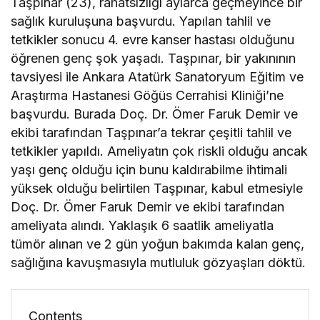
Taşpınar (23), rahatsızlığı aylarca geçmeyince bir
sağlık kuruluşuna başvurdu. Yapılan tahlil ve
tetkikler sonucu 4. evre kanser hastası olduğunu
öğrenen genç şok yaşadı. Taşpınar, bir yakınının
tavsiyesi ile Ankara Atatürk Sanatoryum Eğitim ve
Araştırma Hastanesi Göğüs Cerrahisi Kliniği’ne
başvurdu. Burada Doç. Dr. Ömer Faruk Demir ve
ekibi tarafından Taşpınar’a tekrar çeşitli tahlil ve
tetkikler yapıldı. Ameliyatın çok riskli olduğu ancak
yaşı genç olduğu için bunu kaldırabilme ihtimali
yüksek olduğu belirtilen Taşpınar, kabul etmesiyle
Doç. Dr. Ömer Faruk Demir ve ekibi tarafından
ameliyata alındı. Yaklaşık 6 saatlik ameliyatla
tümör alınan ve 2 gün yoğun bakımda kalan genç,
sağlığına kavuşmasıyla mutluluk gözyaşları döktü.
Contents