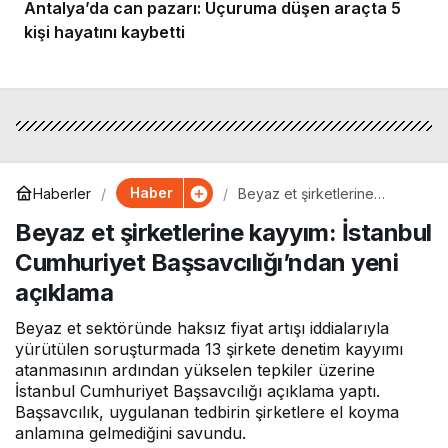
Antalya’da can pazarı: Uçuruma düşen araçta 5
kişi hayatını kaybetti
Haber
Haberler
Beyaz et şirketlerine
kayyım: İstanbul Cumhuriyet
Beyaz et şirketlerine kayyım: İstanbul
Başsavcılığı’ndan yeni
açıklama
Cumhuriyet Başsavcılığı’ndan yeni
açıklama
Beyaz et sektöründe haksız fiyat artışı iddialarıyla
yürütülen soruşturmada 13 şirkete denetim kayyımı
atanmasının ardından yükselen tepkiler üzerine
İstanbul Cumhuriyet Başsavcılığı açıklama yaptı.
Başsavcılık, uygulanan tedbirin şirketlere el koyma
anlamına gelmediğini savundu.