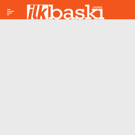
Beyaz et şirketlerine
Paylaş
kayyım: İstanbul
Cumhuriyet
Başsavcılığı’ndan
yeni açıklama