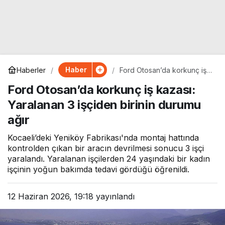
Haber
Haberler
Ford Otosan’da korkunç iş
kazası: Yaralanan 3 işçiden
Ford Otosan’da korkunç iş kazası:
birinin durumu ağır
Yaralanan 3 işçiden birinin durumu
ağır
Kocaeli’deki Yeniköy Fabrikası'nda montaj hattında
kontrolden çıkan bir aracın devrilmesi sonucu 3 işçi
yaralandı. Yaralanan işçilerden 24 yaşındaki bir kadın
işçinin yoğun bakımda tedavi gördüğü öğrenildi.
12 Haziran 2026, 19:18
yayınlandı