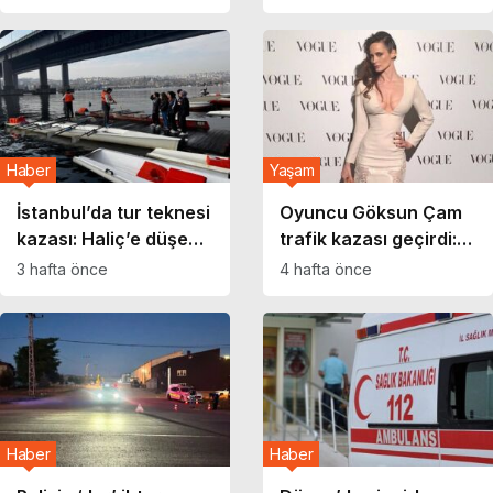
Haber
Yaşam
İstanbul’da tur teknesi
Oyuncu Göksun Çam
kazası: Haliç’e düşen
trafik kazası geçirdi:
gemi personelinden
‘Mucize’ diyerek
3 hafta önce
4 hafta önce
haber alınamıyor
açıkladı
Haber
Haber