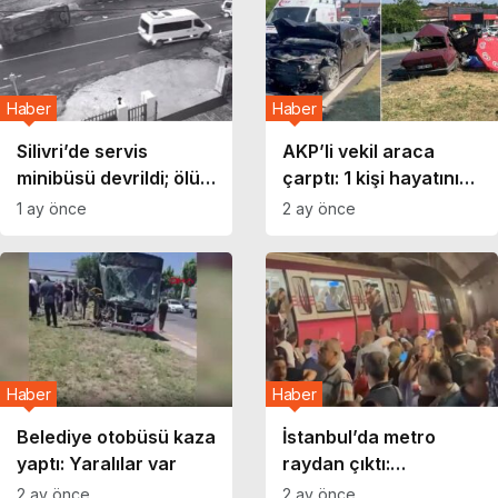
Haber
Haber
Silivri’de servis
AKP’li vekil araca
minibüsü devrildi; ölü
çarptı: 1 kişi hayatını
ve yaralılar var
kaybetti, oğlu
1 ay önce
2 ay önce
yaralandı
Haber
Haber
Belediye otobüsü kaza
İstanbul’da metro
yaptı: Yaralılar var
raydan çıktı:
Yaralanan 3 kişi
2 ay önce
2 ay önce