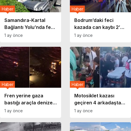
Haber
Haber
Samandıra-Kartal
Bodrum’daki feci
Bağlantı Yolu’nda feci
kazada can kaybı 2’ye
kaza: Cip yan yattı
yükseldi
1 ay önce
1 ay önce
Haber
Haber
Fren yerine gaza
Motosiklet kazası
bastığı araçla denize
geçiren 4 arkadaştan
uçtu: ‘Battığı nokta
1’i hayatını kaybetti
1 ay önce
1 ay önce
çok güzel’