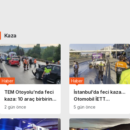
Kaza
Haber
Haber
TEM Otoyolu’nda feci
İstanbul’da feci kaza…
kaza: 10 araç birbirine
Otomobil İETT
girdi!
otobüsüne çarptı
2 gün önce
5 gün önce