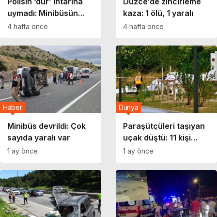
Polisin ‘dur’ ihtarına
Düzce’de zincirleme
uymadı: Minibüsün
kaza: 1 ölü, 1 yaralı
çarptığı yurttaş
4 hafta önce
4 hafta önce
yaşamını yitirdi
Haber
Dünya
Minibüs devrildi: Çok
Paraşütçüleri taşıyan
sayıda yaralı var
uçak düştü: 11 kişi
hayatını kaybetti
1 ay önce
1 ay önce