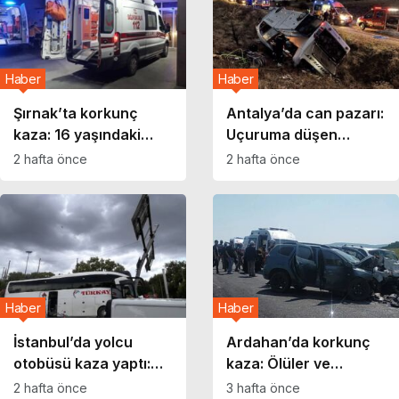
Haber
Haber
Şırnak’ta korkunç
Antalya’da can pazarı:
kaza: 16 yaşındaki
Uçuruma düşen
çocuk yaşamını yitirdi
araçta 5 kişi hayatını
2 hafta önce
2 hafta önce
kaybetti
Haber
Haber
İstanbul’da yolcu
Ardahan’da korkunç
otobüsü kaza yaptı:
kaza: Ölüler ve
2’si ağır 30 yaralı!
yaralılar var!
2 hafta önce
3 hafta önce