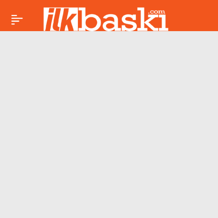
Kene kabusu can
Paylaş
almaya devam ediyor