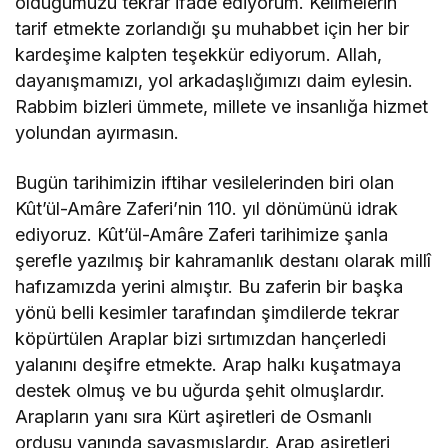
olduğumuzu tekrar ifade ediyorum. Kelimelerin
tarif etmekte zorlandığı şu muhabbet için her bir
kardeşime kalpten teşekkür ediyorum. Allah,
dayanışmamızı, yol arkadaşlığımızı daim eylesin.
Rabbim bizleri ümmete, millete ve insanlığa hizmet
yolundan ayırmasın.
Bugün tarihimizin iftihar vesilelerinden biri olan
Kût’ül-Amâre Zaferi’nin 110. yıl dönümünü idrak
ediyoruz. Kût’ül-Amâre Zaferi tarihimize şanla
şerefle yazılmış bir kahramanlık destanı olarak millî
hafızamızda yerini almıştır. Bu zaferin bir başka
yönü belli kesimler tarafından şimdilerde tekrar
köpürtülen Araplar bizi sırtımızdan hançerledi
yalanını deşifre etmekte. Arap halkı kuşatmaya
destek olmuş ve bu uğurda şehit olmuşlardır.
Arapların yanı sıra Kürt aşiretleri de Osmanlı
ordusu yanında savaşmışlardır. Arap aşiretleri