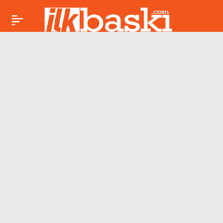
Erdoğan’dan grup
Paylaş
toplantısında ‘süreç’
mesajı: ‘Bir kavşağa
varıldı’