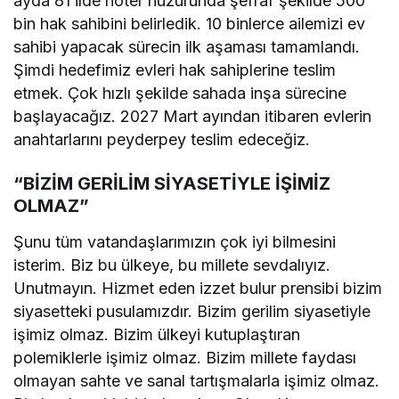
ayda 81 ilde noter huzurunda şeffaf şekilde 500
bin hak sahibini belirledik. 10 binlerce ailemizi ev
sahibi yapacak sürecin ilk aşaması tamamlandı.
Şimdi hedefimiz evleri hak sahiplerine teslim
etmek. Çok hızlı şekilde sahada inşa sürecine
başlayacağız. 2027 Mart ayından itibaren evlerin
anahtarlarını peyderpey teslim edeceğiz.
“BİZİM GERİLİM SİYASETİYLE İŞİMİZ
OLMAZ”
Şunu tüm vatandaşlarımızın çok iyi bilmesini
isterim. Biz bu ülkeye, bu millete sevdalıyız.
Unutmayın. Hizmet eden izzet bulur prensibi bizim
siyasetteki pusulamızdır. Bizim gerilim siyasetiyle
işimiz olmaz. Bizim ülkeyi kutuplaştıran
polemiklerle işimiz olmaz. Bizim millete faydası
olmayan sahte ve sanal tartışmalarla işimiz olmaz.