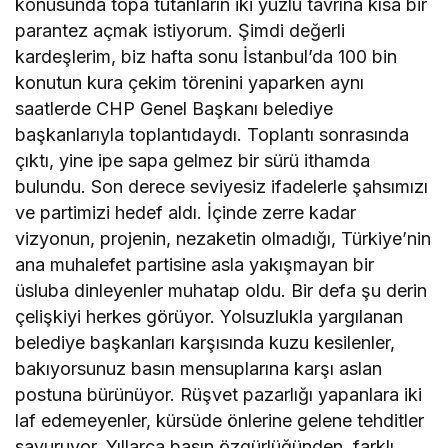
konusunda topa tutanların iki yüzlü tavrına kısa bir
parantez açmak istiyorum. Şimdi değerli
kardeşlerim, biz hafta sonu İstanbul’da 100 bin
konutun kura çekim törenini yaparken aynı
saatlerde CHP Genel Başkanı belediye
başkanlarıyla toplantıdaydı. Toplantı sonrasında
çıktı, yine ipe sapa gelmez bir sürü ithamda
bulundu. Son derece seviyesiz ifadelerle şahsımızı
ve partimizi hedef aldı. İçinde zerre kadar
vizyonun, projenin, nezaketin olmadığı, Türkiye’nin
ana muhalefet partisine asla yakışmayan bir
üsluba dinleyenler muhatap oldu. Bir defa şu derin
çelişkiyi herkes görüyor. Yolsuzlukla yargılanan
belediye başkanları karşısında kuzu kesilenler,
bakıyorsunuz basın mensuplarına karşı aslan
postuna bürünüyor. Rüşvet pazarlığı yapanlara iki
laf edemeyenler, kürsüde önlerine gelene tehditler
savuruyor. Yıllarca basın özgürlüğünden, farklı