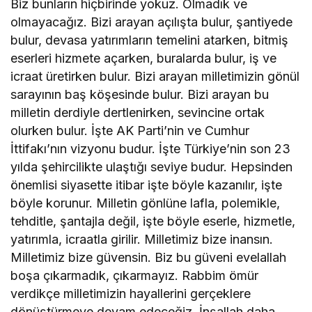
Biz bunların hiçbirinde yokuz. Olmadık ve
olmayacağız. Bizi arayan açılışta bulur, şantiyede
bulur, devasa yatırımların temelini atarken, bitmiş
eserleri hizmete açarken, buralarda bulur, iş ve
icraat üretirken bulur. Bizi arayan milletimizin gönül
sarayının baş köşesinde bulur. Bizi arayan bu
milletin derdiyle dertlenirken, sevincine ortak
olurken bulur. İşte AK Parti’nin ve Cumhur
İttifakı’nın vizyonu budur. İşte Türkiye’nin son 23
yılda şehircilikte ulaştığı seviye budur. Hepsinden
önemlisi siyasette itibar işte böyle kazanılır, işte
böyle korunur. Milletin gönlüne lafla, polemikle,
tehditle, şantajla değil, işte böyle eserle, hizmetle,
yatırımla, icraatla girilir. Milletimiz bize inansın.
Milletimiz bize güvensin. Biz bu güveni evelallah
boşa çıkarmadık, çıkarmayız. Rabbim ömür
verdikçe milletimizin hayallerini gerçeklere
dönüştürmeye devam edeceğiz. İnşallah daha