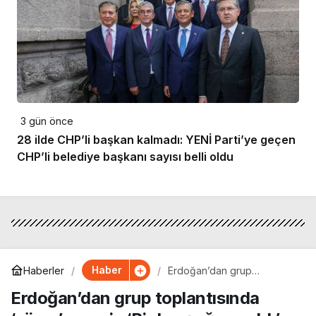
3 gün önce
28 ilde CHP’li başkan kalmadı: YENİ Parti’ye geçen
CHP’li belediye başkanı sayısı belli oldu
Haber
Haberler
Erdoğan’dan grup
toplantısında ‘süreç’ mesajı:
Erdoğan’dan grup toplantısında
‘Bir kavşağa varıldı’