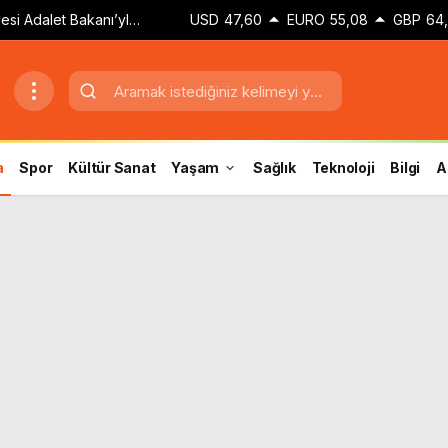
esi Adalet Bakanı’yla
USD
47,60
EURO
55,08
GBP
64
a
Spor
Kültür Sanat
Yaşam
Sağlık
Teknoloji
Bilgi
A