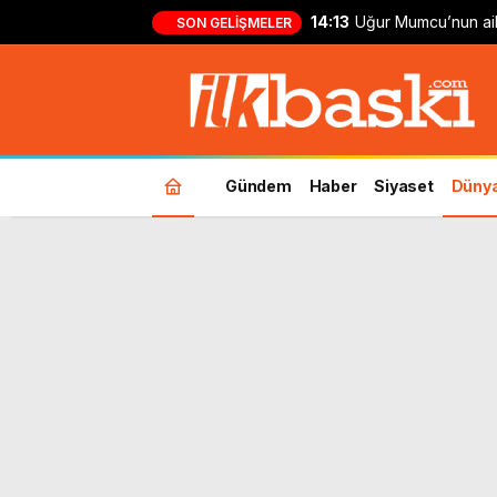
14:13
Uğur Mumcu’nun ail
SON GELIŞMELER
görüştü
Gündem
Haber
Siyaset
Düny