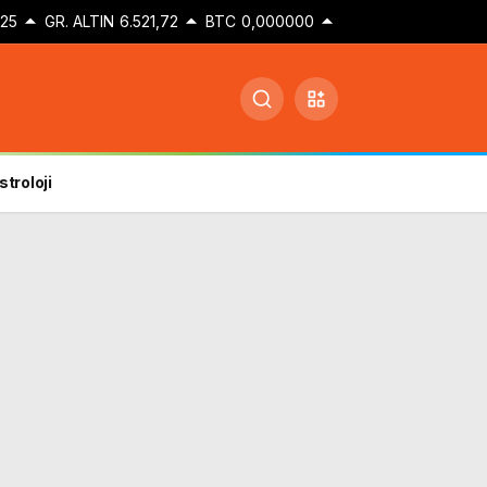
,25
GR. ALTIN
6.521,72
BTC
0,000000
stroloji