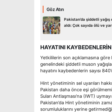
Göz Atın
Pakistan’da şiddetli yağış
aldı: Çok sayıda ölü ve yar
HAYATINI KAYBEDENLERİN S
Yetkililerin son açıklamasına göre
genelindeki şiddetli muson yağışla
hayatını kaybedenlerin sayısı 840’ı
Hint yönetiminin sel uyarıları ha
Pakistan daha önce eşi görülmemiş
Suları Antlaşması’na (IWT) uymayı r
Pakistan’da Hint yönetiminin zama
sorumluluklarını yerine getirmediği