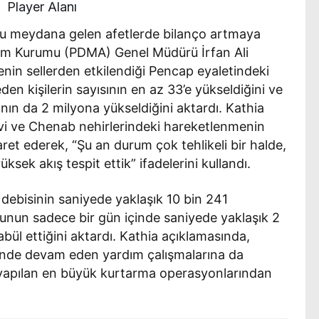
Player Alanı
ucu meydana gelen afetlerde bilanço artmaya
im Kurumu (PDMA) Genel Müdürü İrfan Ali
nin sellerden etkilendiği Pencap eyaletindeki
en kişilerin sayısının en az 33’e yükseldiğini ve
sının da 2 milyona yükseldiğini aktardı. Kathia
avi ve Chenab nehirlerindeki hareketlenmenin
şaret ederek, “Şu an durum çok tehlikeli bir halde,
sek akış tespit ettik” ifadelerini kullandı.
debisinin saniyede yaklaşık 10 bin 241
unun sadece bir gün içinde saniyede yaklaşık 2
bül ettiğini aktardı. Kathia açıklamasında,
elinde devam eden yardım çalışmalarına da
 yapılan en büyük kurtarma operasyonlarından