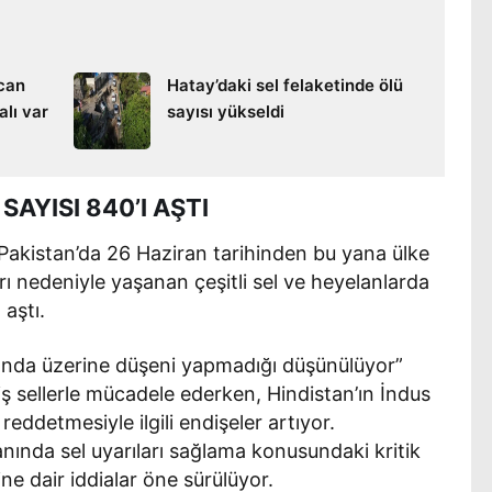
 can
Hatay’daki sel felaketinde ölü
alı var
sayısı yükseldi
AYISI 840’I AŞTI
 Pakistan’da 26 Haziran tarihinden bu yana ülke
rı nedeniyle yaşanan çeşitli sel ve heyelanlarda
 aştı.
kkında üzerine düşeni yapmadığı düşünülüyor”
 sellerle mücadele ederken, Hindistan’ın İndus
eddetmesiyle ilgili endişeler artıyor.
nında sel uyarıları sağlama konusundaki kritik
ne dair iddialar öne sürülüyor.