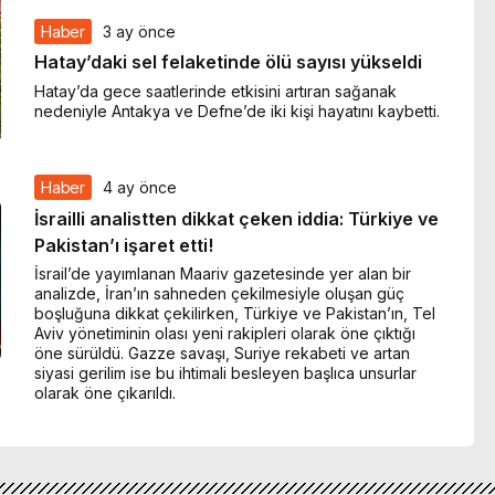
Haber
3 ay önce
Hatay’daki sel felaketinde ölü sayısı yükseldi
Hatay’da gece saatlerinde etkisini artıran sağanak
nedeniyle Antakya ve Defne’de iki kişi hayatını kaybetti.
Haber
4 ay önce
İsrailli analistten dikkat çeken iddia: Türkiye ve
Pakistan’ı işaret etti!
İsrail’de yayımlanan Maariv gazetesinde yer alan bir
analizde, İran’ın sahneden çekilmesiyle oluşan güç
boşluğuna dikkat çekilirken, Türkiye ve Pakistan’ın, Tel
Aviv yönetiminin olası yeni rakipleri olarak öne çıktığı
öne sürüldü. Gazze savaşı, Suriye rekabeti ve artan
siyasi gerilim ise bu ihtimali besleyen başlıca unsurlar
olarak öne çıkarıldı.