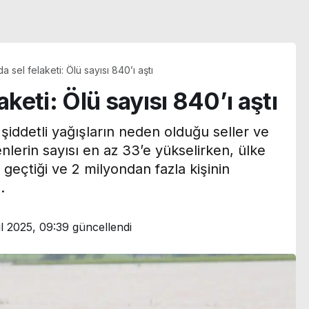
a sel felaketi: Ölü sayısı 840’ı aştı
aketi: Ölü sayısı 840’ı aştı
şiddetli yağışların neden olduğu seller ve
lerin sayısı en az 33’e yükselirken, ülke
geçtiği ve 2 milyondan fazla kişinin
.
ül 2025, 09:39
güncellendi
Özgür Özel’den açl
 isim belirtileri
grevindeki şehit
adı: ‘Yaz sıcakları
ailelerine destek:
iyon hastalarında
‘Hakkınız verilene