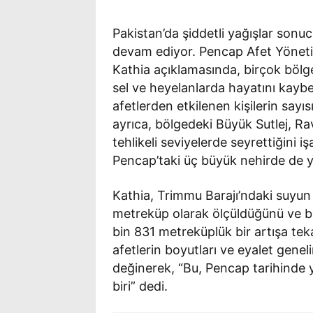
Pakistan’da şiddetli yağışlar son
devam ediyor. Pencap Afet Yönet
Kathia açıklamasında, birçok bölge
sel ve heyelanlarda hayatını kaybed
afetlerden etkilenen kişilerin sayı
ayrıca, bölgedeki Büyük Sutlej, R
tehlikeli seviyelerde seyrettiğini i
Pencap’taki üç büyük nehirde de yük
Kathia, Trimmu Barajı’ndaki suyun 
metreküp olarak ölçüldüğünü ve b
bin 831 metreküplük bir artışa teka
afetlerin boyutları ve eyalet gen
değinerek, “Bu, Pencap tarihinde
biri” dedi.