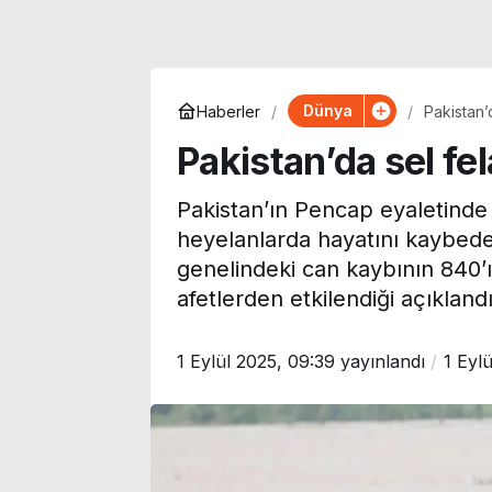
Dünya
Haberler
Pakistan’d
Pakistan’da sel fel
Pakistan’ın Pencap eyaletinde 
heyelanlarda hayatını kaybeden
genelindeki can kaybının 840’ı 
afetlerden etkilendiği açıklandı
1 Eylül 2025, 09:39
yayınlandı
1 Eyl
Yoğun bakıma
kaldırılmıştı: Lösemi
Uzman
tedavisi gören
açıkl
’
Cansever’den
tans