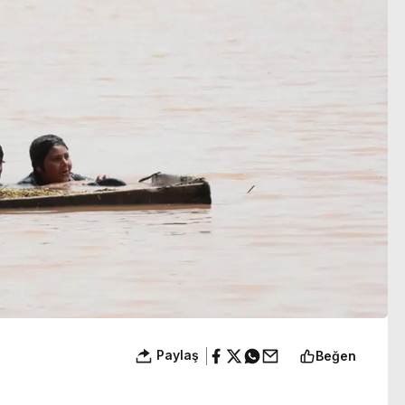
oluşturuyor’
yanınızdayız’
Paylaş
Beğen