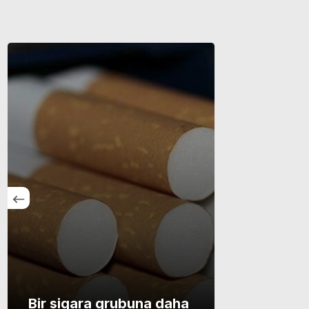
ık
 kadar
Bir sigara grubuna daha