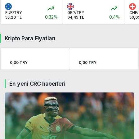
EUR/TRY
GBP/TRY
CHF/
0.32%
0.4%
55,20 TL
64,45 TL
59,0
Kripto Para Fiyatları
0,00 TRY
0,00 TRY
En yeni CRC haberleri